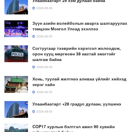
Улаанбаатарт 29 хэм дулаан байна
2026-08-06
Зүүн азийн волейболын аварга шалгаруулах
тэмцээн Монгол Улсад эхэллээ
2026-08-05
Согтуугаар тээврийн хэрэгсэл жолоодож,
орон сууц мөргөсөн 38 настай эмэгтэйг
шалгаж байна
2026-08-05
Хонь, туулай жилтнээ аливаа үйлийг хийхэд
эерэг сайн
2026-08-05
Улаанбаатарт +28 градус дулаан, үүлшинэ
2026-08-05
COP17 хурлын бэлтгэл ажил 90 хувийн
гүйцэтгэлтэй байна