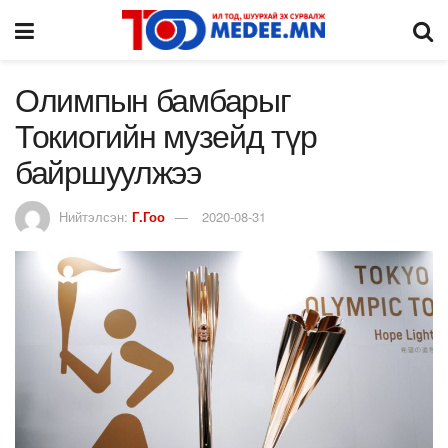
Олимпын бамбарыг
Токиогийн музейд түр
байршуулжээ
Нийтэлсэн:
Г.Гоо
2020-08-31