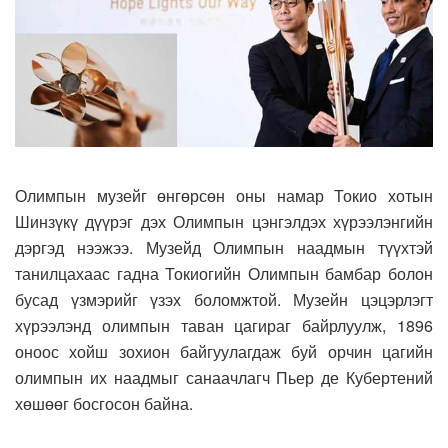
Олимпын музейг өнгөрсөн оны намар Токио хотын
Шинзүкү дүүрэг дэх Олимпын цэнгэлдэх хүрээлэнгийн
дэргэд нээжээ. Музейд Олимпын наадмын түүхтэй
танилцахаас гадна Токиогийн Олимпын бамбар болон
бусад үзмэрийг үзэх боломжтой. Музейн цэцэрлэгт
хүрээлэнд олимпын таван цагираг байрлуулж, 1896
оноос хойш зохион байгуулагдаж буй орчин цагийн
олимпын их наадмыг санаачлагч Пьер де Кубертений
хөшөөг босгосон байна.