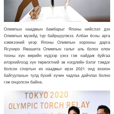
Олимпын наадмын бамбарыг Японы нийслэл дэх
Олимпын музейд түр байршуулжээ. Албан ёсны арга
хэмжээний үеэр Японы Олимпын хорооны дарга
Ясухиро Ямашита Олимпын галыг аль болох олон
тооны хүн өөрийн нүдээр үзнэ гэж найдаж буйгаа
илэрхийлээд хүн төрөлхтний эв нэгдлийн бэлэг тэмдэг
болсон спортын их наадмыг ирэх 2021 онд зохион
байгуулахын тулд бүхий хүчин чадлаа дайчлах болно
гэж онцолсон байна.