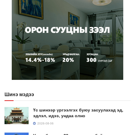
Шинэ мэдээ
Үс шинээр үргээлгэх буюу засуулахад эд,
эдлэл, идээ, ундаа олно
2026-08-06