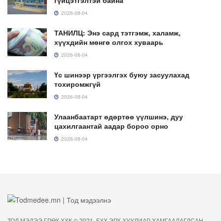
2026-08-04
ТАНИЛЦ: Энэ сард тэтгэмж, халамж,
хүүхдийн мөнгө олгох хуваарь
2026-08-04
Үс шинээр үргээлгэх буюу засуулахад
тохиромжгүй
2026-08-04
Улаанбаатарт өдөртөө үүлшинэ, дуу
цахилгаантай аадар бороо орно
2026-08-04
ТОД МЭДЭЭ ГРӨҮ ХХК © 2021. БҮХ ЭРХ ХУУЛИАР ХАМГААЛАГДСАН.