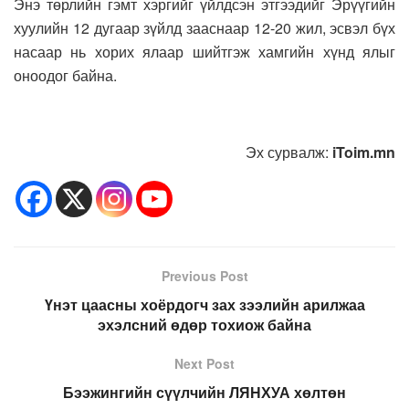
Энэ төрлийн гэмт хэргийг үйлдсэн этгээдийг Эрүүгийн
хуулийн 12 дугаар зүйлд зааснаар 12-20 жил, эсвэл бүх
насаар нь хорих ялаар шийтгэж хамгийн хүнд ялыг
оноодог байна.
Эх сурвалж:
iToim.mn
Previous Post
Үнэт цаасны хоёрдогч зах зээлийн арилжаа
эхэлсний өдөр тохиож байна
Next Post
Бээжингийн сүүлчийн ЛЯНХУА хөлтөн