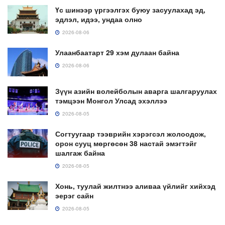
Үс шинээр үргээлгэх буюу засуулахад эд,
эдлэл, идээ, ундаа олно
2026-08-06
Улаанбаатарт 29 хэм дулаан байна
2026-08-06
Зүүн азийн волейболын аварга шалгаруулах
тэмцээн Монгол Улсад эхэллээ
2026-08-05
Согтуугаар тээврийн хэрэгсэл жолоодож,
орон сууц мөргөсөн 38 настай эмэгтэйг
шалгаж байна
2026-08-05
Хонь, туулай жилтнээ аливаа үйлийг хийхэд
эерэг сайн
2026-08-05