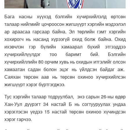
Бага насны хүүхэд бэлгийн хүчирхийлэлд өртсөн
талаар нийгмийг цочроосон жигшүүрт хэргийн мэдээлэл
ар араасаа гарсаар байна. Эл төрлийн гэмт хэргийн
хохирогч нь насанд хүрээгүй охид болж байна. Охид
ихэвчлэн гэр бүлийн хамаарал бүхий этгээддээ
хүчирхийлүүлдэг тоо баримт бий. Бэлгийн
хүчирхийллийн 80 орчим хувь нь охидын итгэлийг олсон
хамаатан садан болон эцэг нь үйлдсэн байдаг аж.
Саяхан төрсөн аав нь төрсөн охиноо хүчирхийлсэн
жигшүүрт хэрэг бүртгэгджээ.
Тус хэргийн талаар тодруулбал, энэ сарын 26-ны өдөр
Хан-Уул дүүрэгт 34 настай Б нь согтууруулах ундаа
хэрэглэсэн үедээ 15 настай төрсөн охиноо хүчиндсэн
хэрэг гарчээ.