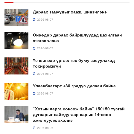
Дараах замуудыг хааж, шинэчлэнэ
2026-08-07
Өнөөдөр дараах байршлуудад цахилгаан
хязгаарлана
2026-08-07
Үс шинээр үргээлгэх буюу засуулахад
тохиромжгүй
2026-08-07
Улаанбаатарт +30 градус дулаан байна
2026-08-07
“Хотын дарга сонсож байна” 150150 тусгай
дугаарыг наймдугаар сарын 14-нөөс
ажиллуулж эхэлнэ
2026-08-06