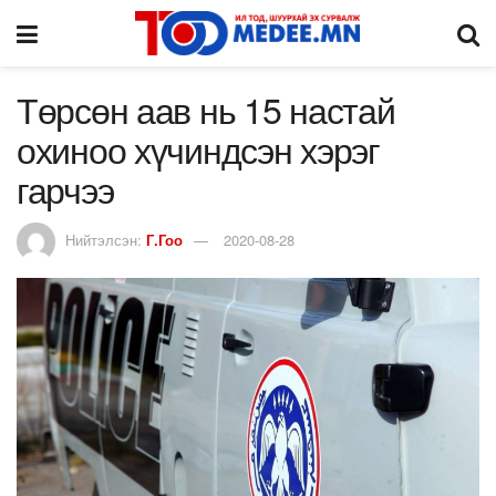
Төрсөн аав нь 15 настай
охиноо хүчиндсэн хэрэг
гарчээ
Нийтэлсэн:
Г.Гоо
2020-08-28