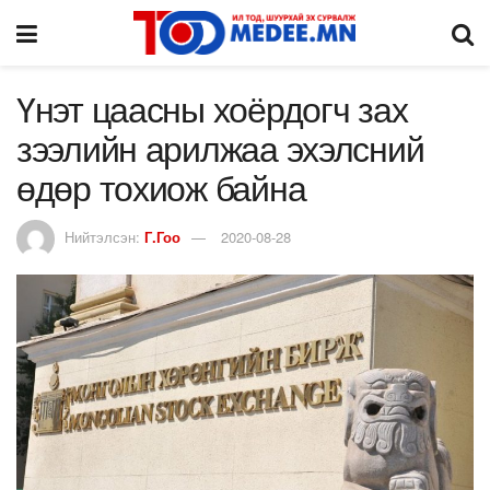
Үнэт цаасны хоёрдогч зах
зээлийн арилжаа эхэлсний
өдөр тохиож байна
Нийтэлсэн:
Г.Гоо
2020-08-28