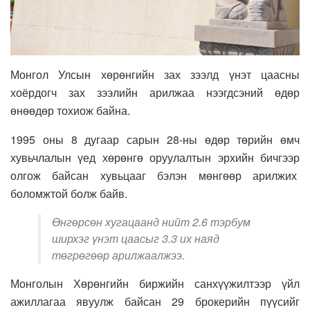
Монгол Улсын хөрөнгийн зах зээлд үнэт цаасны
хоёрдогч зах зээлийн арилжаа нээгдсэний өдөр
өнөөдөр тохиож байна.
1995 оны 8 дугаар сарын 28-ны өдөр төрийн өмч
хувьчлалын үед хөрөнгө оруулалтын эрхийн бичгээр
олгож байсан хувьцааг бэлэн мөнгөөр арилжих
боломжтой болж байв.
Өнгөрсөн хугацаанд нийт 2.6 тэрбум
ширхэг үнэт цаасыг 3.3 их наяд
төгрөгөөр арилжаалжээ.
Монголын Хөрөнгийн биржийн санхүүжилтээр үйл
ажиллагаа явуулж байсан 29 брокерийн пүүсийг