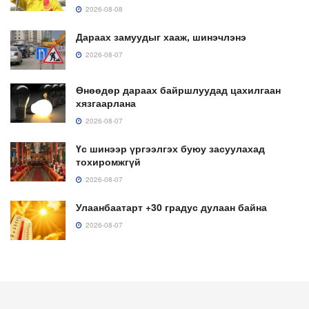
2026-08-08
Дараах замуудыг хааж, шинэчлэнэ
2026-08-07
Өнөөдөр дараах байршлуудад цахилгаан
хязгаарлана
2026-08-07
Үс шинээр үргээлгэх буюу засуулахад
тохиромжгүй
2026-08-07
Улаанбаатарт +30 градус дулаан байна
2026-08-07