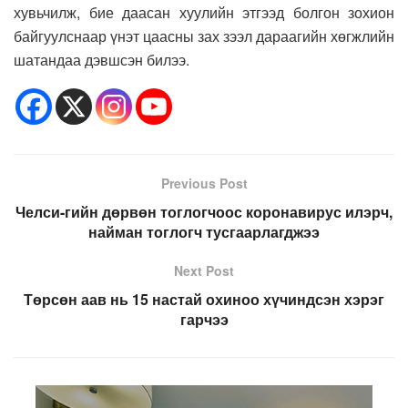
хувьчилж, бие даасан хуулийн этгээд болгон зохион
байгуулснаар үнэт цаасны зах зээл дараагийн хөгжлийн
шатандаа дэвшсэн билээ.
Previous Post
Челси-гийн дөрвөн тоглогчоос коронавирус илэрч,
найман тоглогч тусгаарлагджээ
Next Post
Төрсөн аав нь 15 настай охиноо хүчиндсэн хэрэг
гарчээ