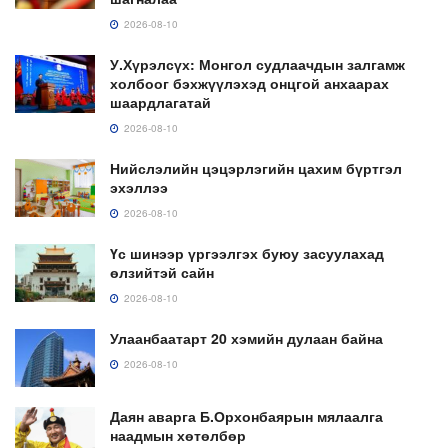
2026-08-10
У.Хүрэлсүх: Монгол судлаачдын залгамж
холбоог бэхжүүлэхэд онцгой анхаарах
шаардлагатай
2026-08-10
Нийслэлийн цэцэрлэгийн цахим бүртгэл
эхэллээ
2026-08-10
Үс шинээр үргээлгэх буюу засуулахад
өлзийтэй сайн
2026-08-10
Улаанбаатарт 20 хэмийн дулаан байна
2026-08-10
Даян аварга Б.Орхонбаярын мялаалга
наадмын хөтөлбөр