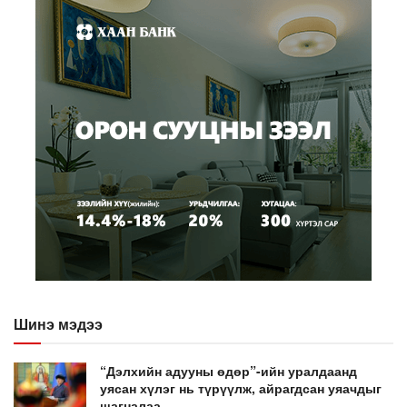
Шинэ мэдээ
“Дэлхийн адууны өдөр”-ийн уралдаанд
уясан хүлэг нь түрүүлж, айрагдсан уяачдыг
шагналаа