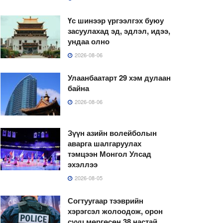
Үс шинээр үргээлгэх буюу
засуулахад эд, эдлэл, идээ,
ундаа олно
2026-08-06
Улаанбаатарт 29 хэм дулаан
байна
2026-08-06
Зүүн азийн волейболын
аварга шалгаруулах
тэмцээн Монгол Улсад
эхэллээ
2026-08-05
Согтуугаар тээврийн
хэрэгсэл жолоодож, орон
сууц мөргөсөн 38 настай