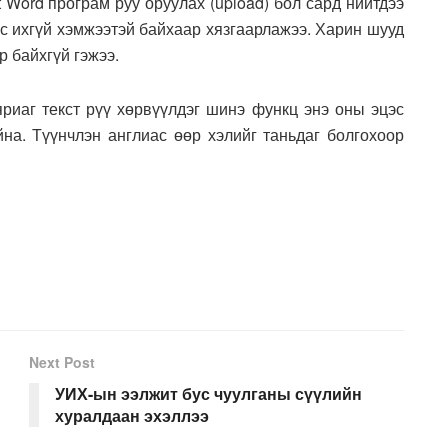
t Word програм руу оруулах (upload) бол сард нийтдээ
аас ихгүй хэмжээтэй байхаар хязгаарлажээ. Харин шууд
р байхгүй гэжээ.
риаг текст рүү хөрвүүлдэг шинэ функц энэ оны эцэс
йна. Түүнчлэн англиас өөр хэлийг таньдаг болгохоор
Next Post
УИХ-ын ээлжит бус чуулганы сүүлийн
хуралдаан эхэллээ