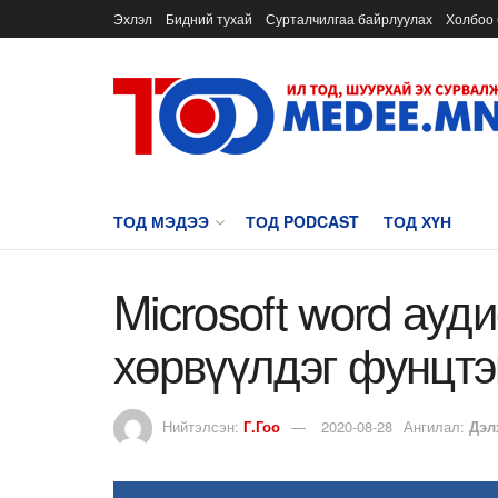
Эхлэл
Бидний тухай
Сурталчилгаа байрлуулах
Холбоо 
ТОД МЭДЭЭ
ТОД PODCAST
ТОД ХҮН
Microsoft word ауди
хөрвүүлдэг фунцтэ
Нийтэлсэн:
Г.Гоо
2020-08-28
Ангилал:
Дэл