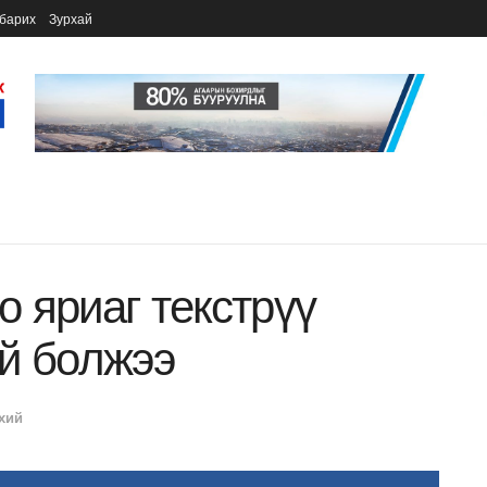
барих
Зурхай
о яриаг текстрүү
й болжээ
хий