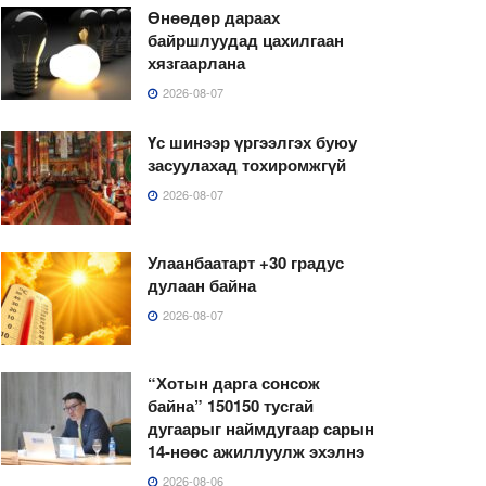
Өнөөдөр дараах
байршлуудад цахилгаан
хязгаарлана
2026-08-07
Үс шинээр үргээлгэх буюу
засуулахад тохиромжгүй
2026-08-07
Улаанбаатарт +30 градус
дулаан байна
2026-08-07
“Хотын дарга сонсож
байна” 150150 тусгай
дугаарыг наймдугаар сарын
14-нөөс ажиллуулж эхэлнэ
2026-08-06