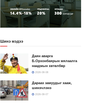
Шинэ мэдээ
Даян аварга
Б.Орхонбаярын мялаалга
наадмын хөтөлбөр
2026-08-08
Дараах замуудыг хааж,
шинэчлэнэ
2026-08-07