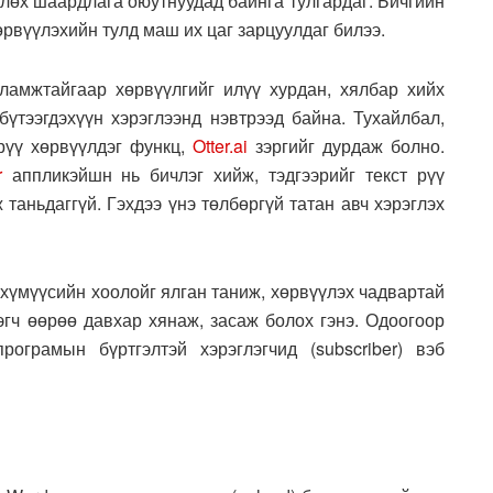
тлөх шаардлага оюутнуудад байнга тулгардаг. Бичгийн
өрвүүлэхийн тулд маш их цаг зарцуулдаг билээ.
амжтайгаар хөрвүүлгийг илүү хурдан, хялбар хийх
 бүтээгдэхүүн хэрэглээнд нэвтрээд байна. Тухайлбал,
рүү хөрвүүлдэг функц,
Otter.ai
зэргийг дурдаж болно.
r
аппликэйшн нь бичлэг хийж, тэдгээрийг текст рүү
 таньдаггүй. Гэхдээ үнэ төлбөргүй татан авч хэрэглэх
хүмүүсийн хоолойг ялган таниж, хөрвүүлэх чадвартай
эгч өөрөө давхар хянаж, засаж болох гэнэ. Одоогоор
рограмын бүртгэлтэй хэрэглэгчид (subscriber) вэб