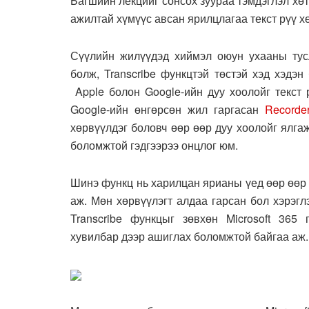
Багшийн лекцийг сонсох зуураа тэмдэглэл хө
ажилтай хүмүүс авсан ярилцлагаа текст рүү х
Сүүлийн жилүүдэд хиймэл оюун ухааны тусл
болж, Transcribe функцтэй төстэй хэд хэдэн
Apple болон Google-ийн дуу хоолойг текст 
Google-ийн өнгөрсөн жил гаргасан
Recorde
хөрвүүлдэг боловч өөр өөр дуу хоолойг ялгаж
боломжтой гэдгээрээ онцлог юм.
Шинэ функц нь харилцан ярианы үед өөр өөр 
аж. Мөн хөрвүүлэгт алдаа гарсан бол хэрэгл
Transcribe функцыг зөвхөн Microsoft 365 п
хувилбар дээр ашиглах боломжтой байгаа аж.