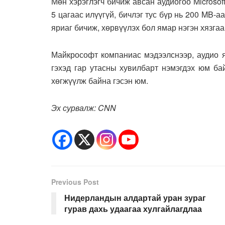
Мөн хэрэглэгч бичиж авсан аудиогоо Microsof
5 цагаас илүүгүй, бичлэг тус бүр нь 200 MB-
яриаг бичиж, хөрвүүлэх бол ямар нэгэн хязгаа
Майкрософт компаниас мэдээлснээр, аудио я
гэхэд гар утасны хувилбарт нэмэгдэх юм ба
хөгжүүлж байна гэсэн юм.
Эх сурвалж: CN
N
Previous Post
Нидерландын алдартай уран зураг
гурав дахь удаагаа хулгайлагдлаа