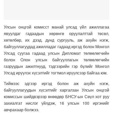
Улсын онцгой комисст манай улсад үйл ажиллагаа
явуулдаг гадаадын хөрөнгө оруулалттай төсөл,
хөтөлбөр, их дээд, дунд сургууль, аж ахуйн нэгж,
байгууллагуудад ажилладаг гадаад иргэд болон Монгол
Улсад суугаа гадаад улсын Дипломат төлөөлөгчийн
болон Олон улсын байгууллагын төлөөлөгчийн
газруудын ажилтнууд, тэдгээрийн гэр бүлийг Монгол
Улсад ирүүлэх хүсэлтийг тогтмол ирүүлсээр байгаа юм.
Тиймээс эдгээр иргэд болон аж ахуйн нэгж,
байгууллагуудын хүсэлтийг харгалзан Улсын онцгой
комиссын шийдвэрээр өнөөдөр БНСУ-ын Сөүл хот руу
захиалгат нислэг үйлдэж, 16 улсын 100 иргэнийг
авчрахаар болжээ.