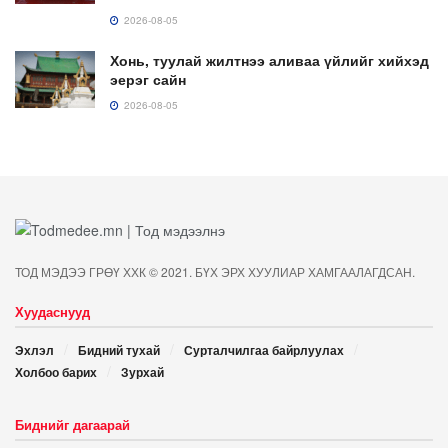
2026-08-05
Хонь, туулай жилтнээ аливаа үйлийг хийхэд
эерэг сайн
2026-08-05
ТОД МЭДЭЭ ГРӨҮ ХХК © 2021. БҮХ ЭРХ ХУУЛИАР ХАМГААЛАГДСАН.
Хуудаснууд
Эхлэл
Бидний тухай
Сурталчилгаа байрлуулах
Холбоо барих
Зурхай
Биднийг дагаарай