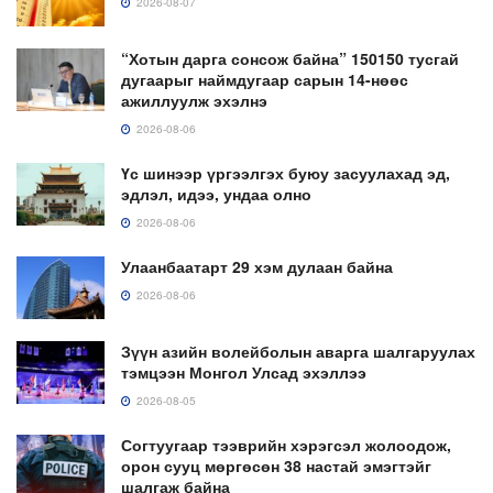
2026-08-07
“Хотын дарга сонсож байна” 150150 тусгай
дугаарыг наймдугаар сарын 14-нөөс
ажиллуулж эхэлнэ
2026-08-06
Үс шинээр үргээлгэх буюу засуулахад эд,
эдлэл, идээ, ундаа олно
2026-08-06
Улаанбаатарт 29 хэм дулаан байна
2026-08-06
Зүүн азийн волейболын аварга шалгаруулах
тэмцээн Монгол Улсад эхэллээ
2026-08-05
Согтуугаар тээврийн хэрэгсэл жолоодож,
орон сууц мөргөсөн 38 настай эмэгтэйг
шалгаж байна