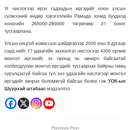
Уг нислэгээр ирэх гадаадын иргэдийг олон улсын
сүлжээний өндөр зэрэглэлийн Рамада зочид буудалд
хоногийн 265000-280000 төгрөгөөр 21 хоног
тусгаарлана.
Улсын онцгой комиссын шийдвэрээр 2020 оны 8 дугаар
сард нийт 17 удаагийн захиалгат нислэгээр 4300 орчим
монгол иргэнийг эх оронд нь авчирч байгаатай
холбогдуулан монгол иргэдийг тусгаарлах байрны нөөц
хүрэлцэхгүй байгаа тул энэ удаагийн нислэгээр монгол
иргэдийг авчрах боломжгүй байсан болно гэж
УОК-ын
Шуурхай штабаас
мэдээллээ.
Previous Post