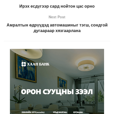
Ирэх есдүгээр сард нойтон цас орно
Next Post
Амралтын өдрүүдэд автомашиныг тэгш, сондгой
дугаараар хязгаарлана