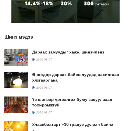
Шинэ мэдээ
Дараах замуудыг хааж, шинэчлэнэ
2026-08-07
Өнөөдөр дараах байршлуудад цахилгаан
хязгаарлана
2026-08-07
Үс шинээр үргээлгэх буюу засуулахад
тохиромжгүй
2026-08-07
Улаанбаатарт +30 градус дулаан байна