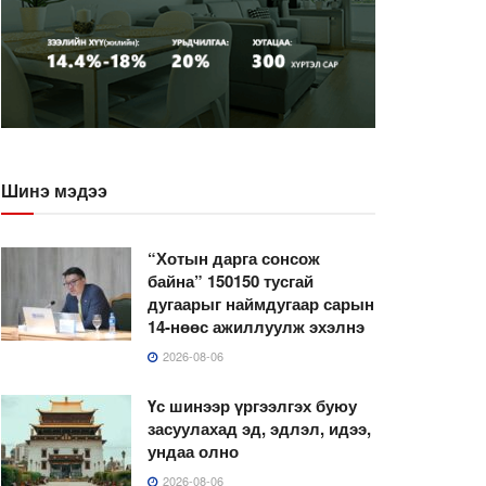
Шинэ мэдээ
“Хотын дарга сонсож
байна” 150150 тусгай
дугаарыг наймдугаар сарын
14-нөөс ажиллуулж эхэлнэ
2026-08-06
Үс шинээр үргээлгэх буюу
засуулахад эд, эдлэл, идээ,
ундаа олно
2026-08-06