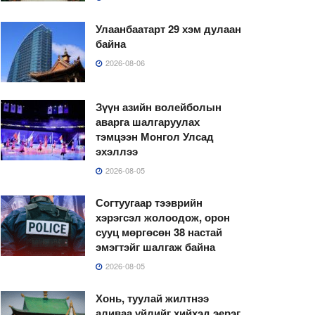
Улаанбаатарт 29 хэм дулаан
байна
2026-08-06
Зүүн азийн волейболын
аварга шалгаруулах
тэмцээн Монгол Улсад
эхэллээ
2026-08-05
Согтуугаар тээврийн
хэрэгсэл жолоодож, орон
сууц мөргөсөн 38 настай
эмэгтэйг шалгаж байна
2026-08-05
Хонь, туулай жилтнээ
аливаа үйлийг хийхэд эерэг