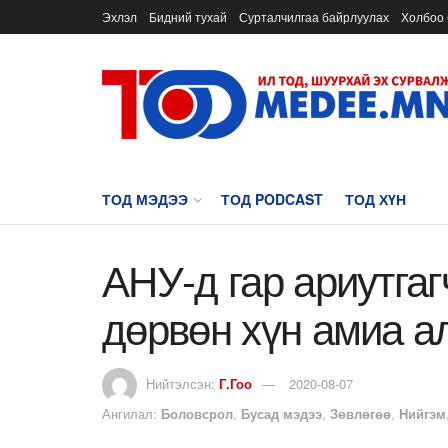
Эхлэл
Бидний тухай
Сурталчилгаа байрлуулах
Холбоо 
ТОД МЭДЭЭ
ТОД PODCAST
ТОД ХҮН
АНУ-д гар ариутга
дөрвөн хүн амиа а
Нийтэлсэн:
Г.Гоо
2020-08-07
Ангилал:
Боловсрол
,
Бусад мэдээ
,
Зөвлөгөө
,
Нийгэм