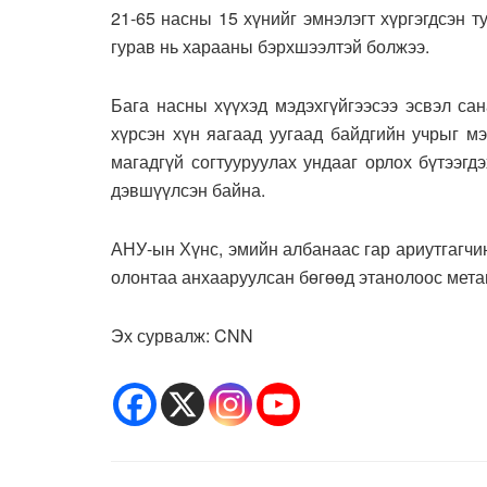
21-65 насны 15 хүнийг эмнэлэгт хүргэгдсэн т
гурав нь харааны бэрхшээлтэй болжээ.
Бага насны хүүхэд мэдэхгүйгээсээ эсвэл са
хүрсэн хүн яагаад уугаад байдгийн учрыг м
магадгүй согтууруулах ундааг орлох бүтээг
дэвшүүлсэн байна.
АНУ-ын Хүнс, эмийн албанаас гар ариутгагчи
олонтаа анхааруулсан бөгөөд этанолоос мета
Эх сурвалж: CNN