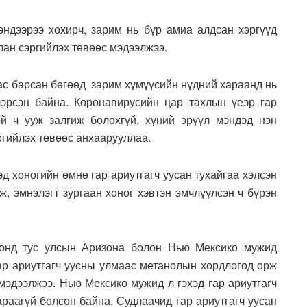
эндээрээ хохирч, зарим нь бүр амиа алдсан хэргүүд
лан сэргийлэх төвөөс мэдээлжээ.
нас барсан бөгөөд зарим хүмүүсийн нүдний хараанд нь
лэрсэн байна. Коронавирусийн цар тахлын үеэр гар
й ч ууж залгиж болохгүй, хүний эрүүл мэндэд нэн
ргийлэх төвөөс анхаарууллаа.
хэд хоногийн өмнө гар ариутгагч уусан тухайгаа хэлсэн
, эмнэлэгт зургаан хоног хэвтэн эмчлүүлсэн ч бүрэн
ронд тус улсын Аризона болон Нью Мексико мужид
гар ариутгагч уусны улмаас метанолын хордлогод орж
 мэдээлжээ. Нью Мексико мужид л гэхэд гар ариутгагч
араагүй болсон байна. Судлаачид гар ариутгагч уусан