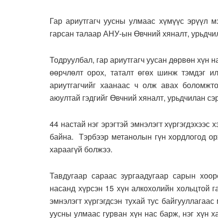
Гар ариутгагч уусны улмаас хүмүүс эрүүл м
гарсан талаар АНУ-ын Өвчний хяналт, урьдчи
Тодруулбал, гар ариутгагч уусан дөрвөн хүн 
өөрчлөлт орох, таталт өгөх шинж тэмдэг и
ариутгагчийг хаанаас ч олж авах боломжто
аюултай гэдгийг Өвчний хяналт, урьдчилан сэ
44 настай нэг эрэгтэй эмнэлэгт хүргэгдэхээс 
байна. Тэрбээр метанолын гүн хордлогод орж
хараагүй болжээ.
Тавдугаар сараас зургаадугаар сарын хоо
насанд хүрсэн 15 хүн алкохолийн хольцтой 
эмнэлэгт хүргэгдсэн тухай тус байгууллагаас
уусны улмаас гурван хүн нас барж, нэг хүн х