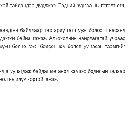
ухай тайландаа дурджээ. Тэдний зургаа нь таталт өгч,
наандгүй байдлаар гар ариутгагч ууж болох ч насанд
эдэхгүй байна гэжээ. Алкохолийн найрлагатай учраас
дэхүүн болно гэж бодсон юм болов уу гэсэн таамгийг
нд агуулагдаж байдаг метанол хэмээх бодисын талаар
нол нь илүү хортой ажээ.