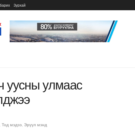
барих
Зурхай
гч уусны улмаас
лджээ
,
Тод мэдээ
,
Эрүүл мэнд