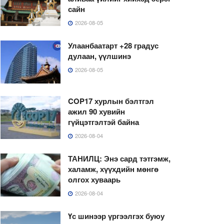
сайн
2026-08-05
Улаанбаатарт +28 градус
дулаан, үүлшинэ
2026-08-05
COP17 хурлын бэлтгэл
ажил 90 хувийн
гүйцэтгэлтэй байна
2026-08-04
ТАНИЛЦ: Энэ сард тэтгэмж,
халамж, хүүхдийн мөнгө
олгох хуваарь
2026-08-04
Үс шинээр үргээлгэх буюу