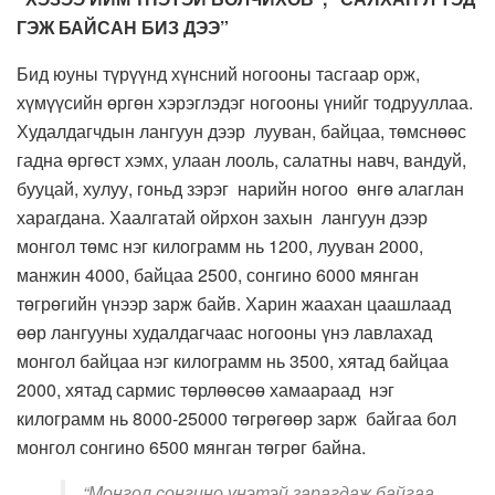
ГЭЖ БАЙСАН БИЗ ДЭЭ”
Бид юуны түрүүнд хүнсний ногооны тасгаар орж,
хүмүүсийн өргөн хэрэглэдэг ногооны үнийг тодрууллаа.
Худалдагчдын лангуун дээр лууван, байцаа, төмснөөс
гадна өргөст хэмх, улаан лооль, салатны навч, вандуй,
бууцай, хулуу, гоньд зэрэг нарийн ногоо өнгө алаглан
харагдана. Хаалгатай ойрхон захын лангуун дээр
монгол төмс нэг килограмм нь 1200, лууван 2000,
манжин 4000, байцаа 2500, сонгино 6000 мянган
төгрөгийн үнээр зарж байв. Харин жаахан цаашлаад
өөр лангууны худалдагчаас ногооны үнэ лавлахад
монгол байцаа нэг килограмм нь 3500, хятад байцаа
2000, хятад сармис төрлөөсөө хамаараад нэг
килограмм нь 8000-25000 төгрөгөөр зарж байгаа бол
монгол сонгино 6500 мянган төгрөг байна.
“Монгол сонгино үнэтэй зарагдаж байгаа