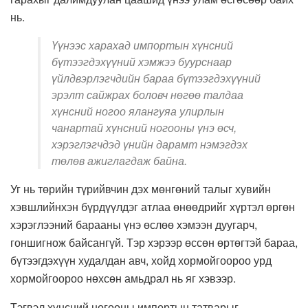
нь.
Үүнээс харахад импортын хүнсний
бүтээг­дэхүүний хэмжээ буурснаар
үйлдвэрлэгчдийн бараа бүтээгдэх­үүний
эрэлт сайжрах боловч нөгөө талдаа
хүнсний ногоо ялангуяа улирлын
чанартай хүнсний ногооны үнэ өсч,
хэрэглэгчдэд үнийн дарамт нэмэгдэх
төлөв ажиглагдаж байна.
Уг нь төрийн түрийвчин дэх мөнгөний талыг хувийн
хэвшлийнхэн бүрдүүлдэг атлаа өнөөдрийг хүртэл өргөн
хэрэглээний барааны үнэ өслөө хэмээн дуугарч,
гоншигнож байсангүй. Тэр хэрээр өссөн өртөгтэй бараа,
бүтээгдэхүүн худалдан авч, хойд хормойгоороо урд
хормойгоороо нөхсөн амьдрал нь яг хэвээр.
Тэгвэл хүнсний ногооны импортын татварыг