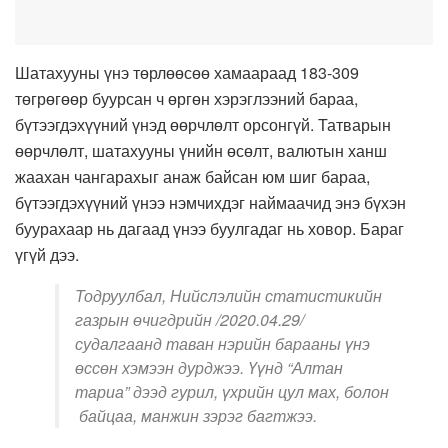
Шатахууны үнэ төрлөөсөө хамаараад 183-309
төгрөгөөр буурсан ч өргөн хэрэглээний бараа,
бүтээгдэхүүний үнэд өөрчлөлт орсонгүй. Татварын
өөрчлөлт, шатахууны үнийн өсөлт, валютын ханш
жаахан чангарахыг анаж байсан юм шиг бараа,
бүтээгдэхүүний үнээ нэмчихдэг наймаачид энэ бүхэн
буурахаар нь дагаад үнээ буулгадаг нь ховор. Бараг
үгүй дээ.
Тодруулбал, Нийслэлийн статистикийн
газрын өчигдрийн /2020.04.29/
судалгаанд таван нэрийн барааны үнэ
өссөн хэмээн дурджээ. Үүнд “Алтан
тариа” дээд гурил, үхрийн цул мах, болон
байцаа, манжин зэрэг багтжээ.