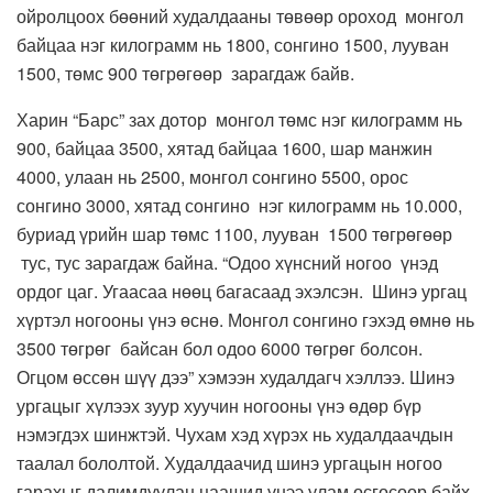
ойролцоох бөөний худалдааны төвөөр ороход монгол
байцаа нэг килограмм нь 1800, сонгино 1500, лууван
1500, төмс 900 төгрөгөөр зарагдаж байв.
Харин “Барс” зах дотор монгол төмс нэг килограмм нь
900, байцаа 3500, хятад байцаа 1600, шар манжин
4000, улаан нь 2500, монгол сонгино 5500, орос
сонгино 3000, хятад сонгино нэг килограмм нь 10.000,
буриад үрийн шар төмс 1100, лууван 1500 төгрөгөөр
тус, тус зарагдаж байна. “Одоо хүнсний ногоо үнэд
ордог цаг. Угаасаа нөөц багасаад эхэлсэн. Шинэ ургац
хүртэл ногооны үнэ өснө. Монгол сонгино гэхэд өмнө нь
3500 төгрөг байсан бол одоо 6000 төгрөг болсон.
Огцом өссөн шүү дээ” хэмээн худалдагч хэллээ. Шинэ
ургацыг хүлээх зуур хуучин ногооны үнэ өдөр бүр
нэмэгдэх шинжтэй. Чухам хэд хүрэх нь худалдаачдын
таалал бололтой. Худалдаачид шинэ ургацын ногоо
гарахыг далимдуулан цаашид үнээ улам өсгөсөөр байх