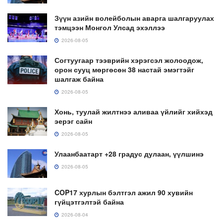
Зүүн азийн волейболын аварга шалгаруулах
тэмцээн Монгол Улсад эхэллээ
2026-08-05
Согтуугаар тээврийн хэрэгсэл жолоодож,
орон сууц мөргөсөн 38 настай эмэгтэйг
шалгаж байна
2026-08-05
Хонь, туулай жилтнээ аливаа үйлийг хийхэд
эерэг сайн
2026-08-05
Улаанбаатарт +28 градус дулаан, үүлшинэ
2026-08-05
COP17 хурлын бэлтгэл ажил 90 хувийн
гүйцэтгэлтэй байна
2026-08-04