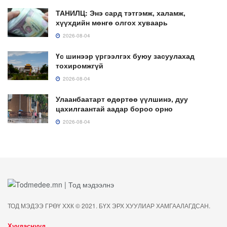
ТАНИЛЦ: Энэ сард тэтгэмж, халамж,
хүүхдийн мөнгө олгох хуваарь
2026-08-04
Үс шинээр үргээлгэх буюу засуулахад
тохиромжгүй
2026-08-04
Улаанбаатарт өдөртөө үүлшинэ, дуу
цахилгаантай аадар бороо орно
2026-08-04
ТОД МЭДЭЭ ГРӨҮ ХХК © 2021. БҮХ ЭРХ ХУУЛИАР ХАМГААЛАГДСАН.
Хуудаснууд