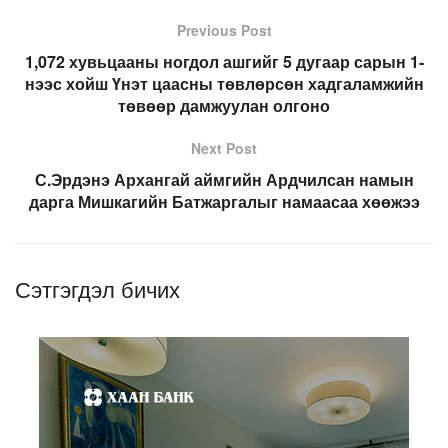
Previous Post
1,072 хувьцааны ногдол ашгийг 5 дугаар сарын 1-
нээс хойш Үнэт цаасны төвлөрсөн хадгаламжийн
төвөөр дамжуулан олгоно
Next Post
С.Эрдэнэ Архангай аймгийн Ардчилсан намын
дарга Мишкагийн Батжаргалыг намаасаа хөөжээ
Сэтгэгдэл бичих