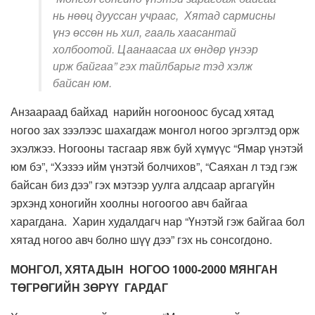
нь нөөц дууссан учраас, Хятад сармисны
үнэ өссөн нь хил, гааль хаасантай
холбоотой. Цаанаасаа их өндөр үнээр
ирж байгаа” гэх тайлбарыг тэд хэлж
байсан юм.
Анзаараад байхад нарийн ногооноос бусад хятад
ногоо зах зээлээс шахагдаж монгол ногоо эргэлтэд орж
эхэлжээ. Ногооны тасгаар явж буй хүмүүс “Ямар үнэтэй
юм бэ”, “Хэзээ ийм үнэтэй болчихов”, “Саяхан л тэд гэж
байсан биз дээ” гэх мэтээр уулга алдсаар аргагүйн
эрхэнд хоногийн хоолны ногоогоо авч байгаа
харагдана. Харин худалдагч нар “Үнэтэй гэж байгаа бол
хятад ногоо авч болно шүү дээ” гэх нь сонсогдоно.
МОНГОЛ, ХЯТАДЫН НОГОО 1000-2000 МЯНГАН
ТӨГРӨГИЙН ЗӨРҮҮ ГАРДАГ