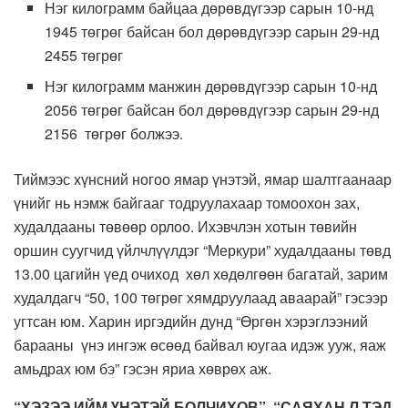
Нэг килограмм байцаа дөрөвдүгээр сарын 10-нд
1945 төгрөг байсан бол дөрөвдүгээр сарын 29-нд
2455 төгрөг
Нэг килограмм манжин дөрөвдүгээр сарын 10-нд
2056 төгрөг байсан бол дөрөвдүгээр сарын 29-нд
2156 төгрөг болжээ.
Тиймээс хүнсний ногоо ямар үнэтэй, ямар шалтгаанаар
үнийг нь нэмж байгааг тодруулахаар томоохон зах,
худалдааны төвөөр орлоо. Ихэвчлэн хотын төвийн
оршин суугчид үйлчлүүлдэг “Меркури” худалдааны төвд
13.00 цагийн үед очиход хөл хөдөлгөөн багатай, зарим
худалдагч “50, 100 төгрөг хямдруулаад аваарай” гэсээр
угтсан юм. Харин иргэдийн дунд “Өргөн хэрэглээний
барааны үнэ ингэж өсөөд байвал юугаа идэж ууж, яаж
амьдрах юм бэ” гэсэн яриа хөврөх аж.
“ХЭЗЭЭ ИЙМ ҮНЭТЭЙ БОЛЧИХОВ”, “САЯХАН Л ТЭД