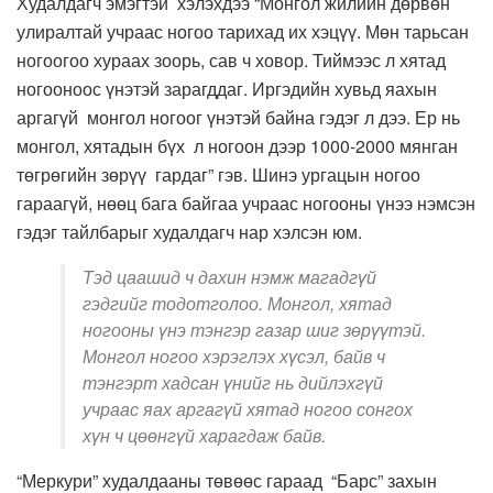
Худалдагч эмэгтэй хэлэхдээ “Монгол жилийн дөрвөн
улиралтай учраас ногоо тарихад их хэцүү. Мөн тарьсан
ногоогоо хураах зоорь, сав ч ховор. Тиймээс л хятад
ногооноос үнэтэй зарагддаг. Иргэдийн хувьд яахын
аргагүй монгол ногоог үнэтэй байна гэдэг л дээ. Ер нь
монгол, хятадын бүх л ногоон дээр 1000-2000 мянган
төгрөгийн зөрүү гардаг” гэв. Шинэ ургацын ногоо
гараагүй, нөөц бага байгаа учраас ногооны үнээ нэмсэн
гэдэг тайлбарыг худалдагч нар хэлсэн юм.
Тэд цаашид ч дахин нэмж магадгүй
гэдгийг тодотголоо. Монгол, хятад
ногооны үнэ тэнгэр газар шиг зөрүүтэй.
Монгол ногоо хэрэглэх хүсэл, байв ч
тэнгэрт хадсан үнийг нь дийлэхгүй
учраас яах аргагүй хятад ногоо сонгох
хүн ч цөөнгүй харагдаж байв.
“Меркури” худалдааны төвөөс гараад “Барс” захын