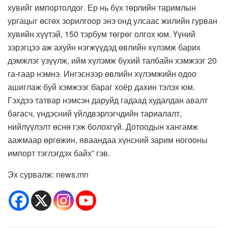
хувийг импортолдог. Ер нь бүх төрлийн таримлын
ургацыг өсгөх зорилгоор энэ онд улсаас жилийн гурван
хувийн хүүтэй, 150 тэрбум төгрөг олгох юм. Үүний
зэрэгцээ аж ахуйн нэгжүүдэд өвлийн хүлэмж барих
дэмжлэг үзүүлж, ийм хүлэмж бүхий талбайн хэмжээг 20
га-гаар нэмнэ. Ингэснээр өвлийн хүлэмжийн одоо
ашиглаж буй хэмжээг бараг хоёр дахин тэлэх юм.
Гэхдээ татвар нэмсэн даруйд гадаад худалдан авалт
багасч, үндэсний үйлдвэрлэгчдийн тариалалт,
нийлүүлэлт өснө гэж болохгүй. Дотоодын хангамж
аажмаар өргөжин, яваандаа хүнсний зарим ногооны
импорт тэглэгдэх байх” гэв.
Эх сурвалж: news.mn