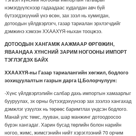
нэмэгдүүлснээр гадаадаас худалдан авч буй
бүтээгдэхүүний үнэ өсөн, зах зээл нь хумигдан,
дотоодын үйлдвэрлэгч, газар тариалан эрхлэгчдийг
дэмжинэ хэмээн ХХААХҮЯ-ныхан тооцжээ.
ДОТООДЫН ХАНГАМЖ ААЖМААР ӨРГӨЖИН,
ЯВААНДАА ХҮНСНИЙ ЗАРИМ НОГООНЫ ИМПОРТ
ТЭГЛЭГДЭХ БАЙХ
ХХААХҮЯ-ны Газар тариалангийн хөгжил, бодлого
зохицуулалтын газрын дарга Ц.Болорчулуун:
-Хүнс үйлдвэрлэлийн салбар дахь импортын хамаарлыг
бууруулах, эх орны бүтээгдэхүүнээр зах зээлээ хангахад
дэмжлэг үзүүлэх нь төрөөс баримтлах үндсэн бодлого.
Манай улс төмс, лууван, шар манжинг дотоодоосоо
бүрэн хангадаг. Харин бусад төрлийн болон нарийн
ногоо, жимс, жимсгэнийн нийт хэрэглээний 70 орчим