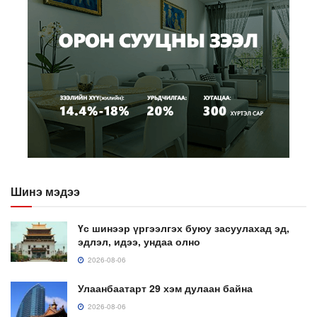
Шинэ мэдээ
Үс шинээр үргээлгэх буюу засуулахад эд,
эдлэл, идээ, ундаа олно
2026-08-06
Улаанбаатарт 29 хэм дулаан байна
2026-08-06