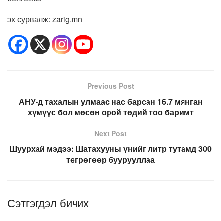
эх сурвалж: zarig.mn
Previous Post
АНУ-д тахалын улмаас нас барсан 16.7 мянган
хүмүүс бол мөсөн орой төдий тоо баримт
Next Post
Шуурхай мэдээ: Шатахууны үнийг литр тутамд 300
төгрөгөөр буурууллаа
Сэтгэгдэл бичих