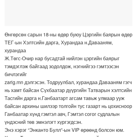
Өнгөрсөн сарын 18-ны өдөр буюу Цэргийн баярын өдөр
ТЕГ-ын Хэлтсийн дарга, Хурандаа н.Давааням,
хурандаа
Ж.Төгс-Очир нар бусадтай нийлэн цэргийн баярыг
тэмдэглэж байгаад зодолдож, нэгнийгээ гэмтээсэн
бичлэгийг
zarig.mn дэлгэсэн. Тодруулбал, хурандаа Давааням гэгч
нь хамт байсан Сүхбаатар дүүргийн Татварын хэлтсийн
Тасгийн дарга н.Ганбаатарт агсам тавьж улмаар ууж
байсан архины шилээр толгойн тус газарт нь цохисноор
Ганбаатар хүнд гэмтэл авч, Гэмтэл согог судлалын
үндэсний төв эмнэлэгт хүргэгдсэн.
Энэ хэрэг “Энканто Булл”-ын VIP өрөөнд болсон юм.