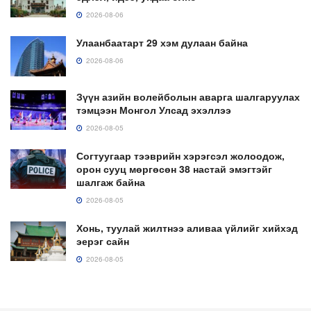
2026-08-06
Улаанбаатарт 29 хэм дулаан байна
2026-08-06
Зүүн азийн волейболын аварга шалгаруулах
тэмцээн Монгол Улсад эхэллээ
2026-08-05
Согтуугаар тээврийн хэрэгсэл жолоодож,
орон сууц мөргөсөн 38 настай эмэгтэйг
шалгаж байна
2026-08-05
Хонь, туулай жилтнээ аливаа үйлийг хийхэд
эерэг сайн
2026-08-05