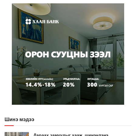
Шинэ мэдээ
Дараах замуудыг хааж, шинэчлэнэ