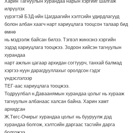
Харин Тагнуулын хурандаа нарын хэргийг шалгаж
илрүүлэх
үүрэгтэй БЗД-ийн Цагдаагийн хэлтсийн удирдлагууд
болон албан хаагч нарт хариуцлага тооцсон талаар бид
өмнө
нь мэдээлж байсан билээ. Тэгвэл жинхэнэ хэргийн
эздэд хариуцлага тооцжээ. Зодоон хийсэн тагнуулын
хурандаа
нарт ажлын цагаар архидан согтуурч, танхай балмад
хэргээ нуун дарагдууллахыг оролдсон гэдэг
үндэслэлээр
ТЕГ-аас хариуцлага тооцжээ.
Тодруулбал н.Даваанямын хурандаа цолыг нь хурааж
тагнуулын албанаас халсан байна. Харин хамт
архидсан
Ж.Төгс-Очирыг хурандаа цолыг нь бууруулж дэд
хурандаа болгож, хэлтсийн даргаас тасгийн дарга
болгожээ