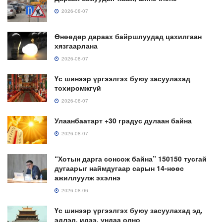
2026-08-07
Өнөөдөр дараах байршлуудад цахилгаан
хязгаарлана
2026-08-07
Үс шинээр үргээлгэх буюу засуулахад
тохиромжгүй
2026-08-07
Улаанбаатарт +30 градус дулаан байна
2026-08-07
“Хотын дарга сонсож байна” 150150 тусгай
дугаарыг наймдугаар сарын 14-нөөс
ажиллуулж эхэлнэ
2026-08-06
Үс шинээр үргээлгэх буюу засуулахад эд,
эдлэл, идээ, ундаа олно