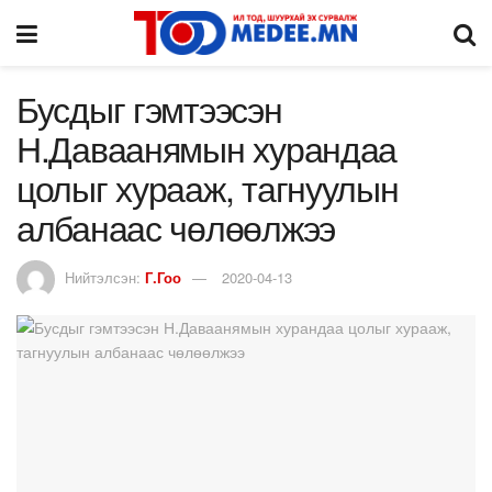
Бусдыг гэмтээсэн
Н.Даваанямын хурандаа
цолыг хурааж, тагнуулын
албанаас чөлөөлжээ
Нийтэлсэн:
Г.Гоо
2020-04-13