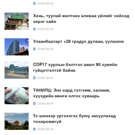
2026-08-05
Хонь, туулай жилтнээ аливаа үйлийг хийхэд
эерэг сайн
2026-08-05
Улаанбаатарт +28 градус дулаан, үүлшинэ
2026-08-05
COP17 хурлын бэлтгэл ажил 90 хувийн
гүйцэтгэлтэй байна
2026-08-04
ТАНИЛЦ: Энэ сард тэтгэмж, халамж,
хүүхдийн мөнгө олгох хуваарь
2026-08-04
Үс шинээр үргээлгэх буюу засуулахад
тохиромжгүй
2026-08-04