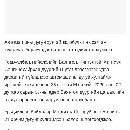
Автомашины дугуй хулгайлж, обудыг нь салгаж
худалдан борлуулдаг байсан этгээдийг илрүүлжээ.
Тодруулбал, нийслэлийн Баянгол, Чингэлтэй, Хан-Уул,
Сонгинохайрхан дүүргийн нутаг дэвсгэрээс удаа
дараагийн үйлдлээр автомашины дугуй хулгайлж
иргэдийг хохироосон 28 настай М гэгчийг 2020 оны 02
дугаар сарын 07-ны өдөр Баянгол дүүргийн цагдаагийн
нэгдүгээр хэлтсээс илрүүлэн шалгаж байна.
Урьдчилсан байдлаар М гэгч нь 10 гаруй автомашины
21 орчим дугуйг хулгайлсан болох нь тогтоогджээ.