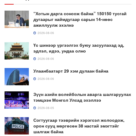
“Хотын дарга сонсож байна” 150150 тусгай
дугаарыг наймдугаар сарын 14-нөөс
ажиллуулж эхэлнэ
2026-08-06
Үс шинээр үргээлгэх буюу засуулахад эд,
эдлэл, идээ, ундаа олно
2026-08-06
Улаанбаатарт 29 хэм дулаан байна
2026-08-06
Зүүн азийн волейболын аварга шалгаруулах
тэмцээн Монгол Улсад эхэллээ
2026-08-05
Согтуугаар тээврийн хэрэгсэл жолоодож,
орон сууц мөргөсөн 38 настай эмэгтэйг
шалгаж байна