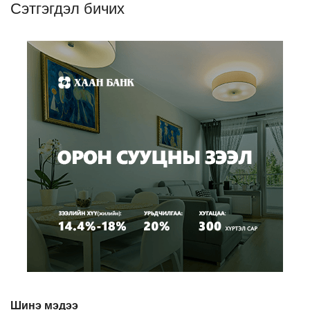
Сэтгэгдэл бичих
Шинэ мэдээ