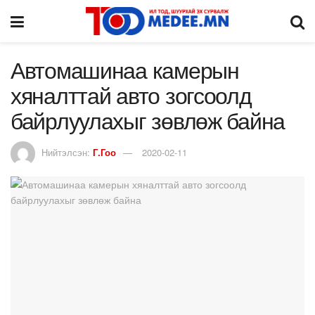
Автомашинаа камерын
хяналттай авто зогсоолд
байрлуулахыг зөвлөж байна
Нийтэлсэн:
Г.Гоо
2020-02-11