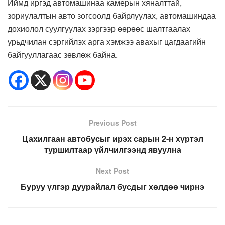
Иймд иргэд автомашинаа камерын хяналттай,
зориулалтын авто зогсоолд байрлуулах, автомашиндаа
дохиолол суулгуулах зэргээр өөрөөс шалтгаалах
урьдчилан сэргийлэх арга хэмжээ авахыг цагдаагийн
байгууллагаас зөвлөж байна.
Previous Post
Цахилгаан автобусыг ирэх сарын 2-н хүртэл
туршилтаар үйлчилгээнд явуулна
Next Post
Буруу үлгэр дуурайлал бусдыг хөлдөө чирнэ