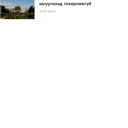
засуулахад тохиромжгүй
2026-08-04