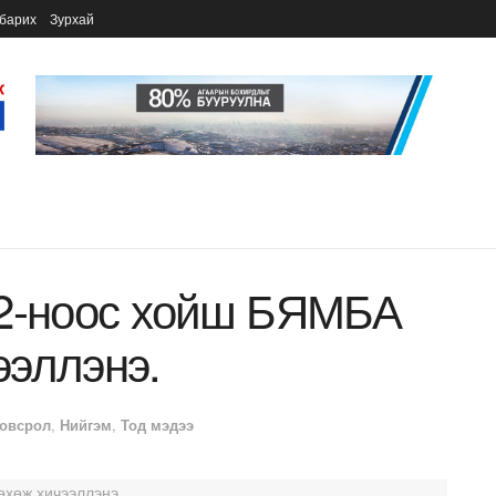
барих
Зурхай
02-ноос хойш БЯМБА
ээллэнэ.
овсрол
,
Нийгэм
,
Тод мэдээ