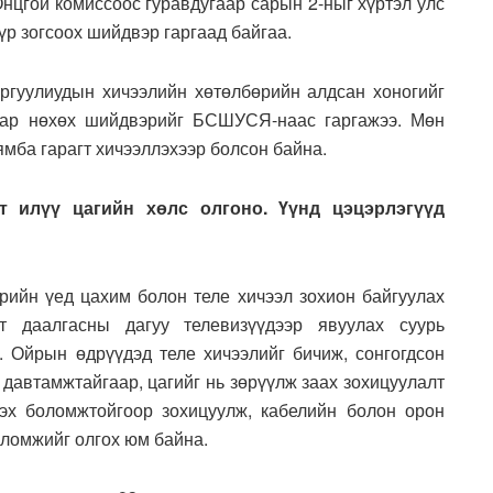
нцгой комиссоос гуравдугаар сарын 2-ныг хүртэл улс
үр зогсоох шийдвэр гаргаад байгаа.
ргуулиудын хичээлийн хөтөлбөрийн алдсан хоногийг
аар нөхөх шийдвэрийг БСШУСЯ-наас гаргажээ. Мөн
ямба гарагт хичээллэхээр болсон байна.
т илүү цагийн хөлс олгоно. Үүнд цэцэрлэгүүд
рийн үед цахим болон теле хичээл зохион байгуулах
 даалгасны дагуу телевизүүдээр явуулах суурь
 Ойрын өдрүүдэд теле хичээлийг бичиж, сонгогдсон
 давтамжтайгаар, цагийг нь зөрүүлж заах зохицуулалт
зэх боломжтойгоор зохицуулж, кабелийн болон орон
оломжийг олгох юм байна.