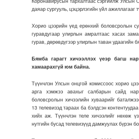
Коронавирусын тархалтаас сэргийлж Улсын О
даяар сургууль, цэцэрлэгийн үйл ажиллагааг т
Хорио цээрийн үед ерөнхий боловсролын су
гуравдугаар улирлын амралтаас хасах зам
гурав, дөрөвдүгээр улирлын таван удаагийн б
Бямба гарагт хичээллэх үеэр багш нар
хамаарахгүй юм байна.
Түүнчлэн Улсын онцгой комиссоос хорио цээ
арга хэмжээ авахыг салбарын сайд нарт
боловсролын хичээлийн хуваарийг баталжээ.
13 телевизэд тараах ба бэлдсэн контентуудаа
хийх аж. Түүнчлэн теле хичээлийг нөхөж ү
нутгийн бусад телевизүүд дамжуулах бүрэн б