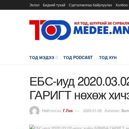
Эхлэл
Бидний тухай
Сурталчилгаа байрлуулах
Холбоо 
ТОД МЭДЭЭ
ТОД PODCAST
ТОД ХҮН
ЕБС-иуд 2020.03.
ГАРИГТ нөхөж хич
Нийтэлсэн:
Г.Гоо
2020-01-29
Ангилал:
Бол