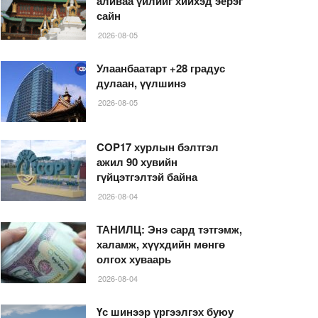
аливаа үйлийг хийхэд эерэг
сайн
2026-08-05
Улаанбаатарт +28 градус
дулаан, үүлшинэ
2026-08-05
COP17 хурлын бэлтгэл
ажил 90 хувийн
гүйцэтгэлтэй байна
2026-08-04
ТАНИЛЦ: Энэ сард тэтгэмж,
халамж, хүүхдийн мөнгө
олгох хуваарь
2026-08-04
Үс шинээр үргээлгэх буюу