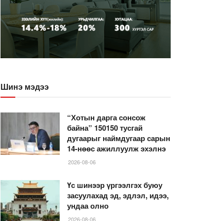
Шинэ мэдээ
“Хотын дарга сонсож
байна” 150150 тусгай
дугаарыг наймдугаар сарын
14-нөөс ажиллуулж эхэлнэ
2026-08-06
Үс шинээр үргээлгэх буюу
засуулахад эд, эдлэл, идээ,
ундаа олно
2026-08-06