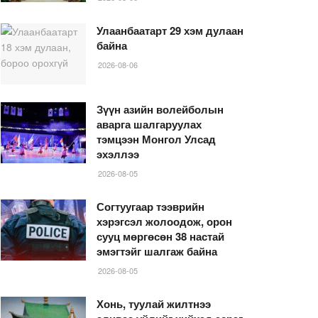
Улаанбаатарт 29 хэм дулаан
байна
2026-08-06
Зүүн азийн волейболын
аварга шалгаруулах
тэмцээн Монгол Улсад
эхэллээ
2026-08-05
Согтуугаар тээврийн
хэрэгсэл жолоодож, орон
сууц мөргөсөн 38 настай
эмэгтэйг шалгаж байна
2026-08-05
Хонь, туулай жилтнээ