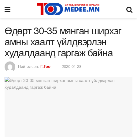
Өдөрт 30-35 мянган ширхэг
амны хаалт үйлдвэрлэн
худалдаанд гаргаж байна
Нийтэлсэн:
Г.Гоо
2020-01-28