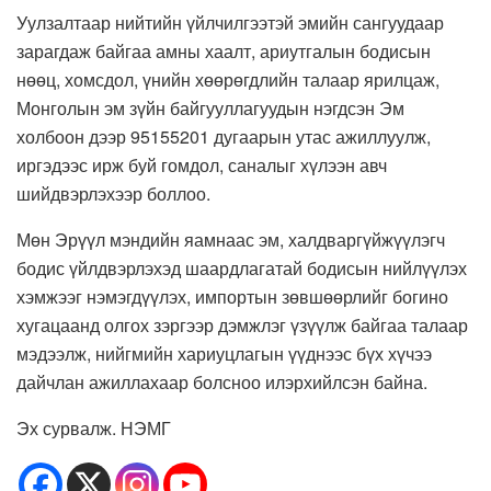
Уулзалтаар нийтийн үйлчилгээтэй эмийн сангуудаар
зарагдаж байгаа амны хаалт, ариутгалын бодисын
нөөц, хомсдол, үнийн хөөрөгдлийн талаар ярилцаж,
Монголын эм зүйн байгууллагуудын нэгдсэн Эм
холбоон дээр 95155201 дугаарын утас ажиллуулж,
иргэдээс ирж буй гомдол, саналыг хүлээн авч
шийдвэрлэхээр боллоо.
Мөн Эрүүл мэндийн яамнаас эм, халдваргүйжүүлэгч
бодис үйлдвэрлэхэд шаардлагатай бодисын нийлүүлэх
хэмжээг нэмэгдүүлэх, импортын зөвшөөрлийг богино
хугацаанд олгох зэргээр дэмжлэг үзүүлж байгаа талаар
мэдээлж, нийгмийн хариуцлагын үүднээс бүх хүчээ
дайчлан ажиллахаар болсноо илэрхийлсэн байна.
Эх сурвалж. НЭМГ