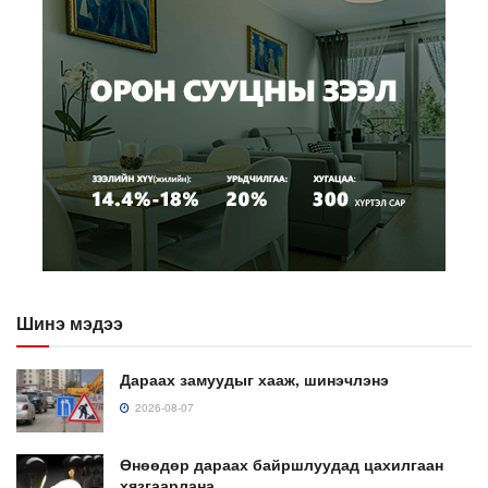
Шинэ мэдээ
Дараах замуудыг хааж, шинэчлэнэ
2026-08-07
Өнөөдөр дараах байршлуудад цахилгаан
хязгаарлана