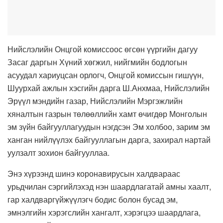
Нийслэлийн Онцгой комиссоос өгсөн үүргийн дагуу
Засаг даргын Хүний хөгжил, нийгмийн бодлогын
асуудал хариуцсан орлогч, Онцгой комиссын гишүүн,
Шуурхай ажлын хэсгийн дарга Ш.Анхмаа, Нийслэлийн
Эрүүл мэндийн газар, Нийслэлийн Мэргэжлийн
хяналтын газрын төлөөллийн хамт өчигдөр Монголын
эм зүйн байгууллагуудын нэгдсэн Эм холбоо, зарим эм
ханган нийлүүлэх байгууллагын дарга, захирал нартай
уулзалт зохион байгууллаа.
Энэ хүрээнд шинэ коронавирусын халдвараас
урьдчилан сэргийлэхэд нэн шаардлагатай амны хаалт,
гар халдваргүйжүүлэгч бодис болон бусад эм,
эмнэлгийн хэрэгслийн хангалт, хэрэгцээ шаардлага,