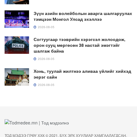
Зүүн азийн волейболын аварга шалгаруулах
тэмцээн Монгол Улсад эхэллээ
2026-08-05
Согтуугаар тээврийн хэрэгсэл жолоодож,
орон сууц мөргөсөн 38 настай эмэгтэйг
шалгаж байна
2026-08-05
Хонь, туулай жилтнээ аливаа үйлийг хийхэд
эерэг сайн
2026-08-05
ТОД МЭДЭЭ ГРӨҮ ХХК © 2021. БҮХ ЭРХ ХУУЛИАР ХАМГААЛАГДСАН.