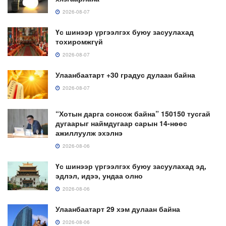
2026-08-07
Үс шинээр үргээлгэх буюу засуулахад
тохиромжгүй
2026-08-07
Улаанбаатарт +30 градус дулаан байна
2026-08-07
“Хотын дарга сонсож байна” 150150 тусгай
дугаарыг наймдугаар сарын 14-нөөс
ажиллуулж эхэлнэ
2026-08-06
Үс шинээр үргээлгэх буюу засуулахад эд,
эдлэл, идээ, ундаа олно
2026-08-06
Улаанбаатарт 29 хэм дулаан байна
2026-08-06