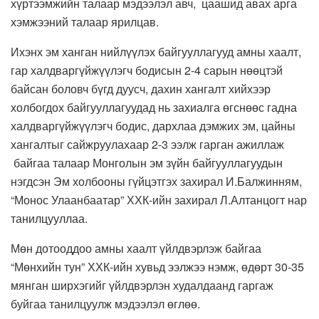
хүртээмжийн талаар мэдээлэл авч, цаашид авах арга
хэмжээний талаар ярилцав.
Ихэнх эм ханган нийлүүлэх байгууллагууд амны хаалт,
гар халдваргүйжүүлэгч бодисын 2-4 сарын нөөцтэй
байсан боловч бүгд дуусч, дахин хангалт хийхээр
холбогдох байгууллагуудад нь захиалга өгснөөс гадна
халдваргүйжүүлэгч бодис, дархлаа дэмжих эм, цайны
хангалтыг сайжруулахаар 2-3 ээлж гарган ажиллаж
байгаа талаар Монголын эм зүйн байгууллагуудын
нэгдсэн Эм холбооны гүйцэтгэх захирал И.Балжинням,
“Монос Улаанбаатар” ХХК-ийн захирал Л.Алтанцогт нар
танилцууллаа.
Мөн дотооддоо амны хаалт үйлдвэрлэж байгаа
“Мөнхийн тун” ХХК-ийн хувьд ээлжээ нэмж, өдөрт 30-35
мянган ширхэгийг үйлдвэрлэн худалдаанд гаргаж
буйгаа танилцуулж мэдээлэл өглөө.