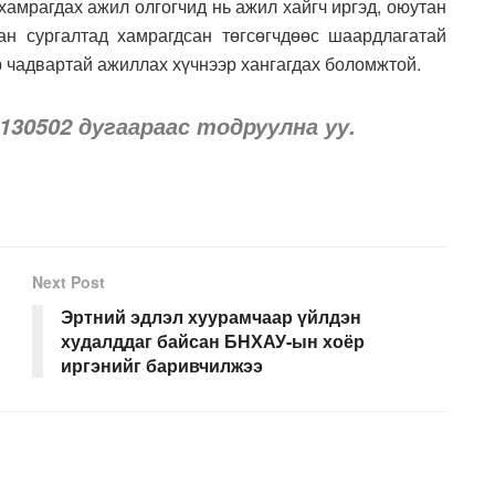
хамрагдах ажил олгогчид нь ажил хайгч иргэд, оюутан
ан сургалтад хамрагдсан төгсөгчдөөс шаардлагатай
р чадвартай ажиллах хүчнээр хангагдах боломжтой.
130502 дугаараас тодруулна уу.
Next Post
Эртний эдлэл хуурамчаар үйлдэн
худалддаг байсан БНХАУ-ын хоёр
иргэнийг баривчилжээ