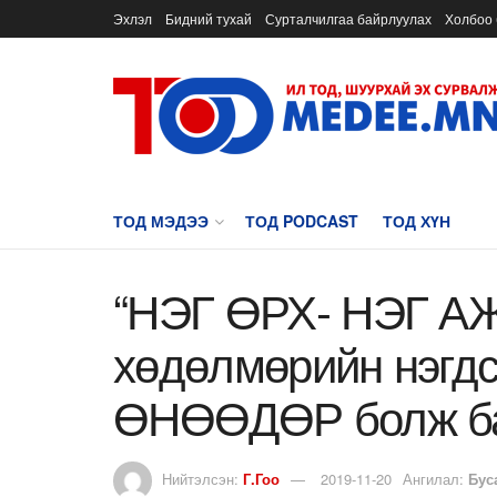
Эхлэл
Бидний тухай
Сурталчилгаа байрлуулах
Холбоо 
ТОД МЭДЭЭ
ТОД PODCAST
ТОД ХҮН
“НЭГ ӨРХ- НЭГ А
хөдөлмөрийн нэгдс
ӨНӨӨДӨР болж б
Нийтэлсэн:
Г.Гоо
2019-11-20
Ангилал:
Бус