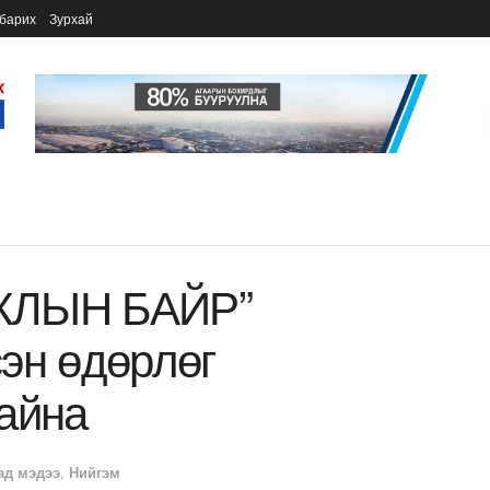
барих
Зурхай
ЖЛЫН БАЙР”
эн өдөрлөг
айна
ад мэдээ
,
Нийгэм