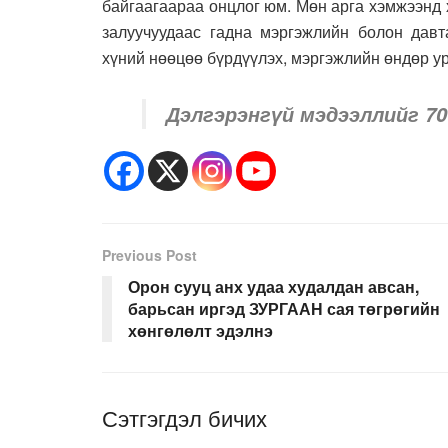
байгаагаараа онцлог юм. Мөн арга хэмжээнд 
залуучуудаас гадна мэргэжлийн болон давт
хүний нөөцөө бүрдүүлэх, мэргэжлийн өндөр у
Дэлгэрэнгүй мэдээллийг 70
Previous Post
Орон сууц анх удаа худалдан авсан,
барьсан иргэд ЗУРГААН сая төгрөгийн
хөнгөлөлт эдэлнэ
Сэтгэгдэл бичих