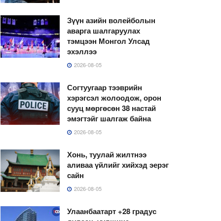
Зүүн азийн волейболын
аварга шалгаруулах
тэмцээн Монгол Улсад
эхэллээ
2026-08-05
Согтуугаар тээврийн
хэрэгсэл жолоодож, орон
сууц мөргөсөн 38 настай
эмэгтэйг шалгаж байна
2026-08-05
Хонь, туулай жилтнээ
аливаа үйлийг хийхэд эерэг
сайн
2026-08-05
Улаанбаатарт +28 градус