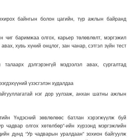
тохирох байнгын болон цагийн, түр ажлын байранд
н чиг баримжаа олгох, карьер төлөвлөлт, мэргэжил
авах, хувь хүний онцлог, зан чанар, сэтгэл зүйн тест
 талаарх дэлгэрэнгүй мэдээлэл авах, сургалтад
ээгдэхүүний үзэсгэлэн худалдаа
айгууллагатай нэг дор уулзаж, анхан шатны ажлын
тийн Үндэсний зөвлөлөөс батлан хэрэгжүүлж буй
ур чадвар олгох хөтөлбөр”-ийн хүрээнд мэргэжлийн
дийн дунд “Ур чадварын уралдаан” зохион байгуулж