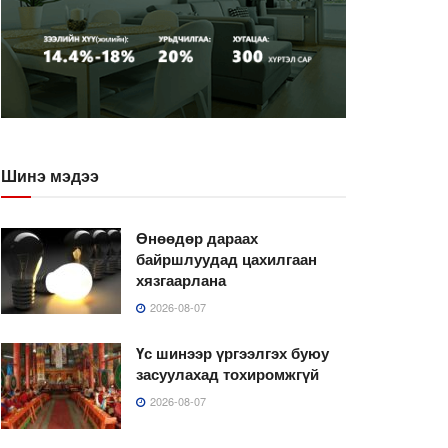
Шинэ мэдээ
Өнөөдөр дараах
байршлуудад цахилгаан
хязгаарлана
2026-08-07
Үс шинээр үргээлгэх буюу
засуулахад тохиромжгүй
2026-08-07