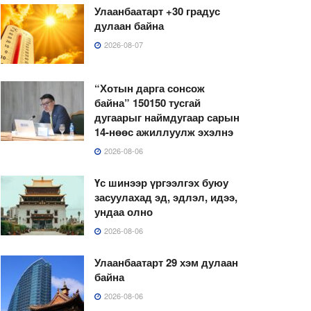
Улаанбаатарт +30 градус
дулаан байна
2026-08-07
“Хотын дарга сонсож
байна” 150150 тусгай
дугаарыг наймдугаар сарын
14-нөөс ажиллуулж эхэлнэ
2026-08-06
Үс шинээр үргээлгэх буюу
засуулахад эд, эдлэл, идээ,
ундаа олно
2026-08-06
Улаанбаатарт 29 хэм дулаан
байна
2026-08-06