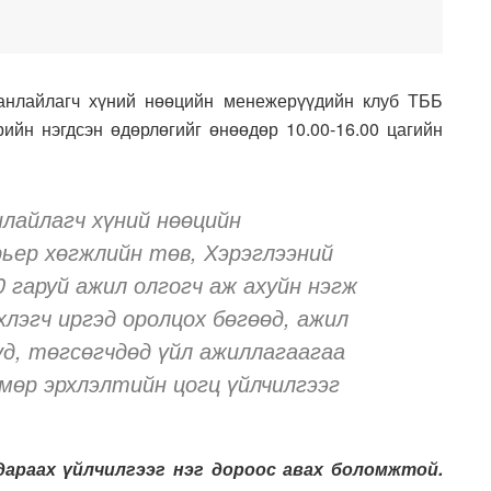
анлайлагч хүний нөөцийн менежерүүдийн клуб ТББ
ийн нэгдсэн өдөрлөгийг өнөөдөр 10.00-16.00 цагийн
нлайлагч хүний нөөцийн
рьер хөгжлийн төв, Хэрэглээний
0 гаруй ажил олгогч аж ахуйн нэгж
хлэгч иргэд оролцох бөгөөд, ажил
уд, төгсөгчдөд үйл ажиллагаагаа
мөр эрхлэлтийн цогц үйлчилгээг
дараах үйлчилгээг нэг дороос авах боломжтой.