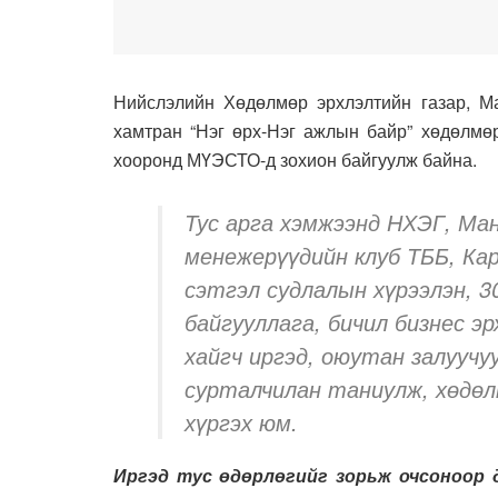
Нийслэлийн Хөдөлмөр эрхлэлтийн газар, М
хамтран “Нэг өрх-Нэг ажлын байр” хөдөлмөр
хооронд МҮЭСТО-д зохион байгуулж байна.
Тус арга хэмжээнд НХЭГ, Ма
менежерүүдийн клуб ТББ, Ка
сэтгэл судлалын хүрээлэн, 3
байгууллага, бичил бизнес эр
хайгч иргэд, оюутан залуучу
сурталчилан таниулж, хөдөл
хүргэх юм.
Иргэд тус өдөрлөгийг зорьж очсоноор 