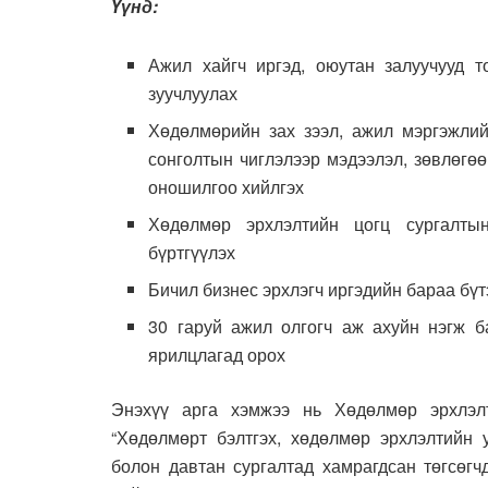
Үүнд:
Ажил хайгч иргэд, оюутан залуучууд 
зуучлуулах
Хөдөлмөрийн зах зээл, ажил мэргэжлий
сонголтын чиглэлээр мэдээлэл, зөвлөгөө 
оношилгоо хийлгэх
Хөдөлмөр эрхлэлтийн цогц сургалтын
бүртгүүлэх
Бичил бизнес эрхлэгч иргэдийн бараа бүт
30 гаруй ажил олгогч аж ахуйн нэгж б
ярилцлагад орох
Энэхүү арга хэмжээ нь Хөдөлмөр эрхлэл
“Хөдөлмөрт бэлтгэх, хөдөлмөр эрхлэлтийн 
болон давтан сургалтад хамрагдсан төгсөгч