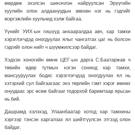
мөрдөж эхэлсэн шинэчлэн найруулсан Эрүүгийн
хуулийн олон алдаануудын зөвхөн нэг нь гэдгийг
мэргэжлийн хуульчид хэлж байгаа.
Үүнийг УИХ-ын гишүүд анхааралдаа авч, хар тамхи
хэрэглэгчдэд оногдуулах ялыг чангатгах цаг нь болсон
гэдгийг олон нийт ч шүүмжилсээр байдаг.
Хэдхэн хоногийн өмнө ЦЕГ-ын дарга С.Баатаржав ч
төвийн өдөр тутмын нэгэн сонинд хар тамхи,
мансууруулах бодис хэрэглэгчдэд оногдуулах ял нь
хэтэрхий сул байгаагаас энэ төрлийн гэмт хэрэг өмнөх
онуудаас эрс өсөж байгааг тодорхой баримтаар ярьсан
нь бий.
Дашрамд хэлэхэд, Улаанбаатар хотод хар тамхины
хэргээр тэнсэн харгалзах ял шийтгүүлсэн этгээд олон
байдаг.