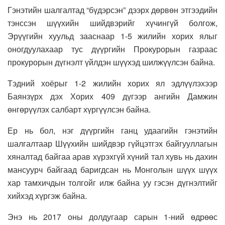
Гэнэтийн шалгалтад “бүдэрсэн” дээрх дөрвөн этгээдийн
тэнссэн шүүхийн шийдвэрийг хүчингүй болгож,
Эрүүгийн хуульд зааснаар 1-5 жилийн хорих ялыг
оногдуулахаар тус дүүргийн Прокурорын газраас
прокурорын дүгнэлт үйлдэн шүүхэд шилжүүлсэн байна.
Тэдний хоёрыг 1-2 жилийн хорих ял эдлүүлэхээр
Баянзүрх дэх Хорих 409 дүгээр ангийн Дамжин
өнгөрүүлэх салбарт хүргүүлсэн байна.
Ер нь бол, нэг дүүргийн ганц удаагийн гэнэтийн
шалгалтаар Шүүхийн шийдвэр гүйцэтгэх байгууллагын
хяналтад байгаа арав хүрэхгүй хүний тал хувь нь дахин
мансуурч байгаад баригдсан нь Монголын шүүх шүүх
хар тамхичдын толгойг илж байна уу гэсэн дүгнэлтийг
хийхэд хүргэж байна.
Энэ нь 2017 оны долдугаар сарын 1-ний өдрөөс