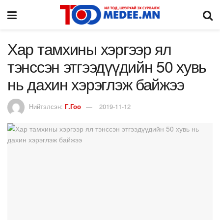
Хар тамхины хэргээр ял
тэнссэн этгээдүүдийн 50 хувь
нь дахин хэрэглэж байжээ
Нийтэлсэн:
Г.Гоо
2019-11-12