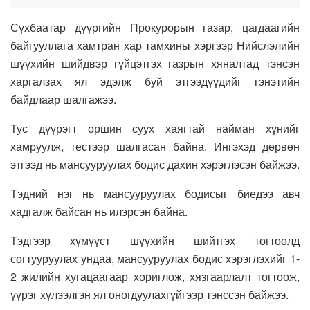
Сүхбаатар дүүргийн Прокурорын газар, цагдаагийн
байгууллага хамтран хар тамхины хэргээр Нийслэлийн
шүүхийн шийдвэр гүйцэтгэх газрын хяналтад тэнсэн
харгалзах ял эдэлж буй этгээдүүдийг гэнэтийн
байдлаар шалгажээ.
Тус дүүрэгт оршин суух хаягтай найман хүнийг
хамруулж, тестээр шалгасан байна. Ингэхэд дөрвөн
этгээд нь мансууруулах бодис дахин хэрэглэсэн байжээ.
Тэдний нэг нь мансууруулах бодисыг биедээ авч
хадгалж байсан нь илэрсэн байна.
Тэдгээр хүмүүст шүүхийн шийтгэх тогтоолд
согтууруулах ундаа, мансууруулах бодис хэрэглэхийг 1-
2 жилийн хугацаагаар хориглож, хязгаарлалт тогтоож,
үүрэг хүлээлгэн ял оногдуулахгүйгээр тэнссэн байжээ.