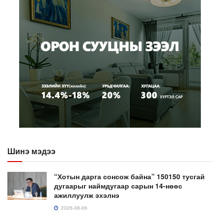
Шинэ мэдээ
“Хотын дарга сонсож байна” 150150 тусгай
дугаарыг наймдугаар сарын 14-нөөс
ажиллуулж эхэлнэ
2026-08-06