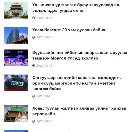
Үс шинээр үргээлгэх буюу засуулахад эд,
эдлэл, идээ, ундаа олно
2026-08-06
Улаанбаатарт 29 хэм дулаан байна
2026-08-06
Зүүн азийн волейболын аварга шалгаруулах
тэмцээн Монгол Улсад эхэллээ
2026-08-05
Согтуугаар тээврийн хэрэгсэл жолоодож,
орон сууц мөргөсөн 38 настай эмэгтэйг
шалгаж байна
2026-08-05
Хонь, туулай жилтнээ аливаа үйлийг хийхэд
эерэг сайн
2026-08-05