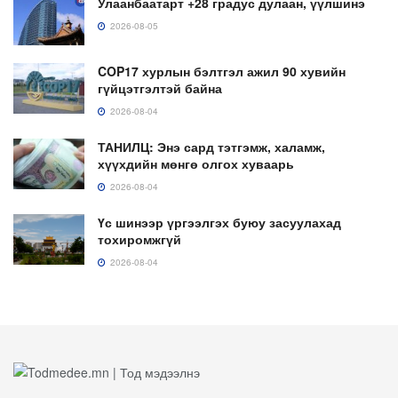
Улаанбаатарт +28 градус дулаан, үүлшинэ
2026-08-05
COP17 хурлын бэлтгэл ажил 90 хувийн
гүйцэтгэлтэй байна
2026-08-04
ТАНИЛЦ: Энэ сард тэтгэмж, халамж,
хүүхдийн мөнгө олгох хуваарь
2026-08-04
Үс шинээр үргээлгэх буюу засуулахад
тохиромжгүй
2026-08-04