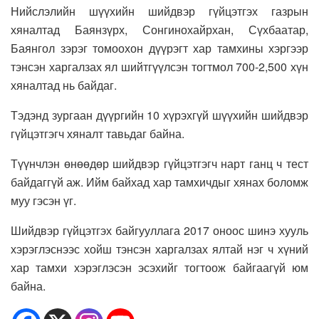
Нийслэлийн шүүхийн шийдвэр гүйцэтгэх газрын
хяналтад Баянзүрх, Сонгинохайрхан, Сүхбаатар,
Баянгол зэрэг томоохон дүүрэгт хар тамхины хэргээр
тэнсэн харгалзах ял шийтгүүлсэн тогтмол 700-2,500 хүн
хяналтад нь байдаг.
Тэдэнд зургаан дүүргийн 10 хүрэхгүй шүүхийн шийдвэр
гүйцэтгэгч хяналт тавьдаг байна.
Түүнчлэн өнөөдөр шийдвэр гүйцэтгэгч нарт ганц ч тест
байдаггүй аж. Ийм байхад хар тамхичдыг хянах боломж
муу гэсэн үг.
Шийдвэр гүйцэтгэх байгууллага 2017 оноос шинэ хууль
хэрэглэснээс хойш тэнсэн харгалзах ялтай нэг ч хүний
хар тамхи хэрэглэсэн эсэхийг тогтоож байгаагүй юм
байна.