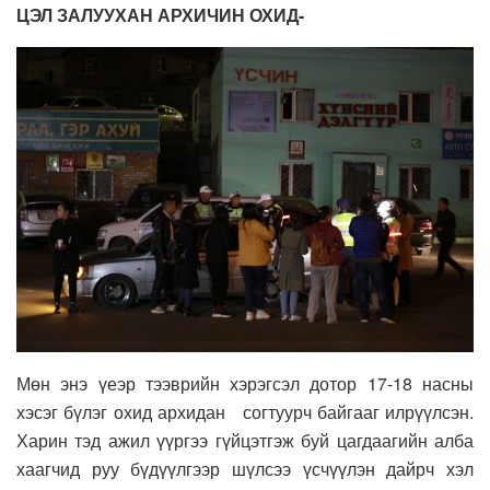
ЦЭЛ ЗАЛУУХАН АРХИЧИН ОХИД-
Мөн энэ үеэр тээврийн хэрэгсэл дотор 17-18 насны
хэсэг бүлэг охид архидан согтуурч байгааг илрүүлсэн.
Харин тэд ажил үүргээ гүйцэтгэж буй цагдаагийн алба
хаагчид руу бүдүүлгээр шүлсээ үсчүүлэн дайрч хэл