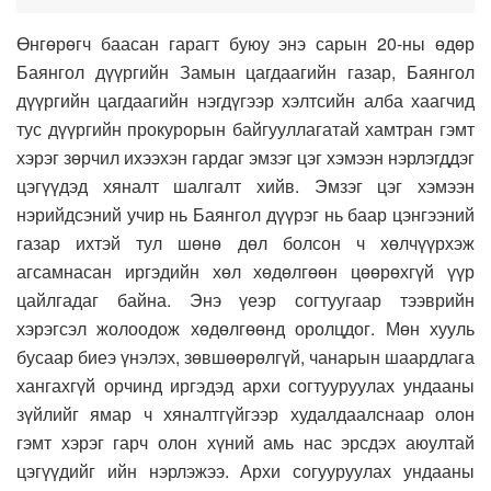
Өнгөрөгч баасан гарагт буюу энэ сарын 20-ны өдөр
Баянгол дүүргийн Замын цагдаагийн газар, Баянгол
дүүргийн цагдаагийн нэгдүгээр хэлтсийн алба хаагчид
тус дүүргийн прокурорын байгууллагатай хамтран гэмт
хэрэг зөрчил ихээхэн гардаг эмзэг цэг хэмээн нэрлэгддэг
цэгүүдэд хяналт шалгалт хийв. Эмзэг цэг хэмээн
нэрийдсэний учир нь Баянгол дүүрэг нь баар цэнгээний
газар ихтэй тул шөнө дөл болсон ч хөлчүүрхэж
агсамнасан иргэдийн хөл хөдөлгөөн цөөрөхгүй үүр
цайлгадаг байна. Энэ үеэр согтуугаар тээврийн
хэрэгсэл жолоодож хөдөлгөөнд оролцдог. Мөн хууль
бусаар биеэ үнэлэх, зөвшөөрөлгүй, чанарын шаардлага
хангахгүй орчинд иргэдэд архи согтууруулах ундааны
зүйлийг ямар ч хяналтгүйгээр худалдаалснаар олон
гэмт хэрэг гарч олон хүний амь нас эрсдэх аюултай
цэгүүдийг ийн нэрлэжээ. Архи согууруулах ундааны