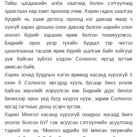
Тийш цагдаагийн алба хаагчид болон сэтгүүлчид
зураглаач нар хамт орохоор очив. Харин гадна хаалгаа
бүгдийг нь хааж дотогш ороход нэг давхар ямар ч
хүнгүй харин доошоо олон давхар болгон нарийн олон
хонгил бүрийг караоке өрөө болгон тохижуулжээ.
Биднийг орох үеэр тухайн буудал тэр чигтээ
цахилгаанаа тасалж өрөө бүрийг шалгаж байх хойгуур
ууж байсан зүйлээ үлдээн Солонгос иргэд зугтаж
амжсан байв.
Харин зочид буудлын нэгэн өрөөнд насанд хүрээгүй 3
охин 5 Солонгос иргэдэд хууль бусаар биеэ үнэлж
байгаа зөрчлийг илрүүлсэн юм. Биднийг дүрс бичлэг
бичихээр орох үед бүгд нүүрээ нууж, зарим Солонгос
иргэд тагтнаас доош үсэрч зугтав.
Харин Монгол насанд хүрээгүй охидоос яагаад биеэ
үнэлэх болсон бэ? гэж асуусан сэтгүүлчийн асуултанд
тэдний нэг нь “Монгол өдрийн 50 мянган төгрөгийн