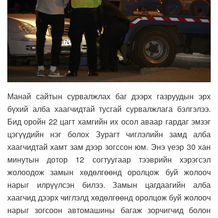
Манай сайтын сурвалжлах баг дээрх газруудын эрх
бүхий алба хаагчидтай тусгай сурвалжлага бэлгэлээ.
Бид оройн 22 цагт хамгийн их осол аваар гардаг эмзэг
цэгүүдийн нэг болох Зурагт чиглэлийн замд алба
хаагчидтай хамт зам дээр зогссон юм. Энэ үеэр 30 хан
минутын дотор 12 согтуугаар тээврийн хэрэгсэл
жолоодож замын хөдөлгөөнд оролцож буй жолооч
нарыг илрүүлсэн билээ. Замын цагдаагийн алба
хаагчид дээрх чиглэлд хөдөлгөөнд оролцож буй жолооч
нарыг зогсоон автомашины багаж зорчигчид болон