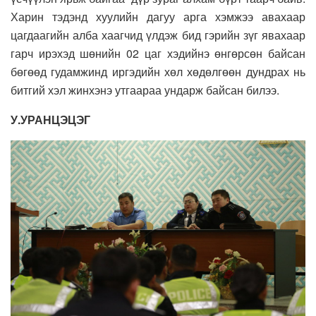
Харин тэдэнд хуулийн дагуу арга хэмжээ авахаар
цагдаагийн алба хаагчид үлдэж бид гэрийн зүг явахаар
гарч ирэхэд шөнийн 02 цаг хэдийнэ өнгөрсөн байсан
бөгөөд гудамжинд иргэдийн хөл хөдөлгөөн дундрах нь
битгий хэл жинхэнэ утгаараа ундарж байсан билээ.
У.УРАНЦЭЦЭГ