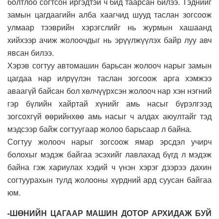
болтлоо согтсон иргэдтэй ч бид таарсан билээ. Тэднийг
замын цагдаагийн алба хаагчид шууд таслан зогсоож
улмаар тээврийн хэрэгслийг нь журмын хашаанд
хийхээр ачиж жолоочдыг нь эрүүлжүүлэх байр луу авч
явсан билээ.
Хэрэв согтуу автомашин барьсан жолооч нарыг замын
цагдаа нар илрүүлэн таслан зогсоож арга хэмжээ
аваагүй байсан бол хөлчүүрхсэн жолооч нар хэн нэгний
гэр бүлийн хайртай хүнийг амь насыг бүрэлгээд
зогсохгүй өөрийнхөө амь насыг ч алдах аюултайг тэд
мэдсээр байж согтуугаар жолоо барьсаар л байна.
Согтуу жолооч нарыг зогсоож ямар эрсдэл учирч
болохыг мэдэж байгаа эсэхийг лавлахад бүгд л мэдэж
байна гэж хариулах хэдий ч үнэн хэрэг дээрээ дахин
согтуурахын тулд жолооны хүрдний ард суусан байгаа
юм.
-ШӨНИЙН ЦАГААР МАШИН ДОТОР АРХИДАЖ БУЙ