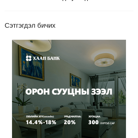
Сэтгэгдэл бичих