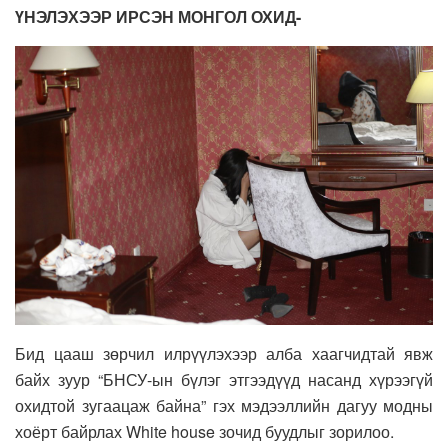
ҮНЭЛЭХЭЭР ИРСЭН МОНГОЛ ОХИД-
Бид цааш зөрчил илрүүлэхээр алба хаагчидтай явж
байх зуур “БНСУ-ын бүлэг этгээдүүд насанд хүрээгүй
охидтой зугаацаж байна” гэх мэдээллийн дагуу модны
хоёрт байрлах White house зочид буудлыг зорилоо.