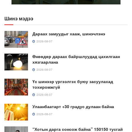
Шинэ мэдээ
Дараах замуудыг хааж, шинэчлэнэ
2026-08-07
Өнөөдөр дараах байршлуудад цахилгаан
хязгаарлана
2026-08-07
Үс шинээр үргээлгэх буюу засуулахад
тохиромжгүй
2026-08-07
Улаанбаатарт +30 градус дулаан байна
2026-08-07
“Хотын дарга сонсож байна” 150150 тусгай