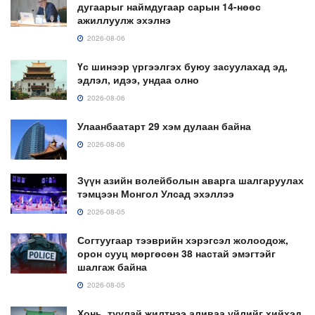
дугаарыг наймдугаар сарын 14-нөөс
ажиллуулж эхэлнэ
2026-08-06
Үс шинээр үргээлгэх буюу засуулахад эд,
эдлэл, идээ, ундаа олно
2026-08-06
Улаанбаатарт 29 хэм дулаан байна
2026-08-06
Зүүн азийн волейболын аварга шалгаруулах
тэмцээн Монгол Улсад эхэллээ
2026-08-05
Согтуугаар тээврийн хэрэгсэл жолоодож,
орон сууц мөргөсөн 38 настай эмэгтэйг
шалгаж байна
2026-08-05
Хонь, туулай жилтнээ аливаа үйлийг хийхэд