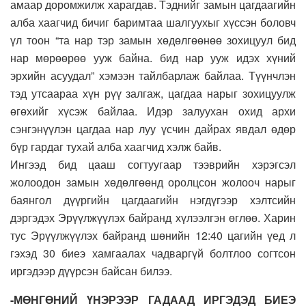
амаар доромжилж харагдав. Тэднийг замын цагдаагийн
алба хаагчид бичиг баримтаа шалгуухыг хүссэн боловч
үл тоон “та нар тэр замын хөдөлгөөнөө зохицуул бид
нар мөрөөрөө ууж байна. бид нар ууж идэх хүний
эрхийн асуудал” хэмээн тайлбарлаж байлаа. Түүнчлэн
тэд утсаараа хүн рүү залгаж, цагдаа нарыг зохицуулж
өгөхийг хүсэж байлаа. Идэр залуухан охид архи
сэнгэнүүлэн цагдаа нар луу үсчин дайрах явдал өдөр
бүр гардаг тухай алба хаагчид хэлж байв.
Ингээд бид цааш согтуугаар тээврийн хэрэгсэл
жолоодон замын хөдөлгөөнд оролцсон жолооч нарыг
баянгол дүүргийн цагдаагийн нэгдүгээр хэлтсийн
дэргэдэх Эрүүлжүүлэх байранд хүлээлгэн өглөө. Харин
тус Эрүүлжүүлэх байранд шөнийн 12:40 цагийн үед л
гэхэд 30 биеэ хамгаалах чадваргүй болтлоо согтсон
иргэдээр дүүрсэн байсан билээ.
-МӨНГӨНИЙ ҮНЭРЭЭР ГАДААД ИРГЭДЭД БИЕЭ