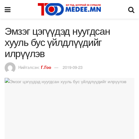
Эмзэг цэгүүдэд нуугдсан
хууль бус үйлдлүүдийг
илрүүлэв
Нийтэлсэн:
Г.Гоо
2019-09-23