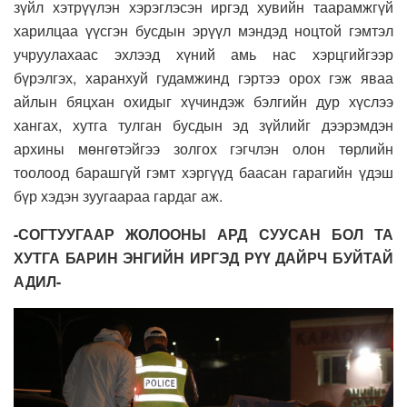
зүйл хэтрүүлэн хэрэглэсэн иргэд хувийн таарамжгүй
харилцаа үүсгэн бусдын эрүүл мэндэд ноцтой гэмтэл
учруулахаас эхлээд хүний амь нас хэрцгийгээр
бүрэлгэх, харанхуй гудамжинд гэртээ орох гэж яваа
айлын бяцхан охидыг хүчиндэж бэлгийн дур хүслээ
хангах, хутга тулган бусдын эд зүйлийг дээрэмдэн
архины мөнгөтэйгээ золгох гэгчлэн олон төрлийн
тоолоод барашгүй гэмт хэргүүд баасан гарагийн үдэш
бүр хэдэн зуугаараа гардаг аж.
-СОГТУУГААР ЖОЛООНЫ АРД СУУСАН БОЛ ТА
ХУТГА БАРИН ЭНГИЙН ИРГЭД РҮҮ ДАЙРЧ БУЙТАЙ
АДИЛ-