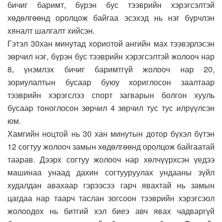
бичиг баримт, бүрэн бус тээврийн хэрэгсэлтэй
хөдөлгөөнд оролцож байгаа эсэхэд нь нэг бүрчлэн
хяналт шалгалт хийсэн.
Гэтэл 30хан минутад хориотой ангийн мах тээвэрлэсэн
зөрчил нэг, бүрэн бус тээврийн хэрэгсэлтэй жолооч нар
8, үнэмлэх бичиг баримтгүй жолооч нар 20,
зориулалтын бусаар буюу хориглосон заалтаар
тээврийн хэрэгслээ спорт загварын болгон хууль
бусаар тоноглосон зөрчил 4 зөрчил тус тус илрүүлсэн
юм.
Хамгийн ноцтой нь 30 хан минутын дотор бүхэл бүтэн
12 согтуу жолооч замын хөдөлгөөнд оролцож байгаатай
таарав. Дээрх согтуу жолооч нар хөлчүүрхсэн үедээ
машинаа унаад дахин согтууруулах ундааны зүйл
худалдан авахаар гэрээсээ гарч явахтай нь замын
цагдаа нар таарч таслан зогсоон тээврийн хэрэгсэол
жолоодох нь битгий хэл биеэ авч явах чадваргүй