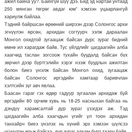
ажил байна уу?. Байхгүй шүү дээ. Бид эд нартай унтаад
250 мянган төгрөг авдаг юм” хэмээн уцаарлангуй
хариулж байлаа.
Тэдний байршсан өрөөний ширээн дээр Солонгос архи
эгнүүлэн өрсөн, архидан согтуурч ээлж дараалан
Монгол охидтой зугаацаж байсан дүрс зураг бидний
өмнө ил харагдаж байв. Тус үйлдлийг цагдаагийн алба
хаагчид таслан зогсоож тухайн буудалд байсан бүх
зөрчил дээр бүртгэлийн хэрэг нээж буудлын ажилтан
болон биеэ үнэлж байсан Монгол охид, зугаацаж
байсан Солонгос иргэдийн хамтаар баривчлан
хэлтсийн зүг авч явлаа.
Баасан гараг гэх өдөр гадуур зугаалан архидаж буй
иргэдийн 80 орчим хувь нь 18-25 насныхан байгаа нь
дэндүү харамсалтай дүр зураг үзэгдэх аж. Тэд
цагдаагийн алба хаагчдын үгийг үл тоон архидан
танхайрч биеэ үнэлэх нь хүний эрх хэмээн шүлсээ
үсчүүлэн ярьж байгаа дүр зураг алхам бүрт таарч байв.