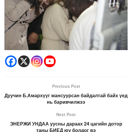
Previous Post
Дуучин Б.Амархүүг мансуурсан байдалтай байх үед
нь баривчилжээ
Next Post
ЭНЕРЖИ УНДАА уусны дараах 24 цагийн дотор
таны БИЕД юу болдог вэ