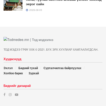
эерэг сайн
2026-08-05
ТОД МЭДЭЭ ГРӨҮ ХХК © 2021. БҮХ ЭРХ ХУУЛИАР ХАМГААЛАГДСАН.
Хуудаснууд
Эхлэл
Бидний тухай
Сурталчилгаа байрлуулах
Холбоо барих
Зурхай
Биднийг дагаарай