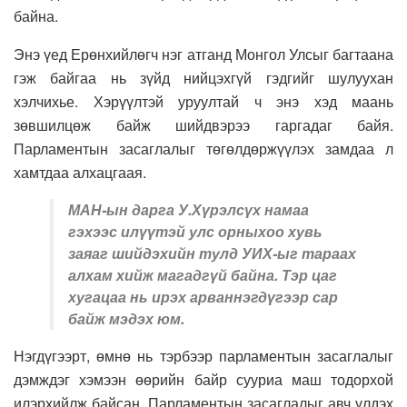
байна.
Энэ үед Ерөнхийлөгч нэг атганд Монгол Улсыг багтаана
гэж байгаа нь зүйд нийцэхгүй гэдгийг шулуухан
хэлчихье. Хэрүүлтэй уруултай ч энэ хэд маань
зөвшилцөж байж шийдвэрээ гаргадаг байя.
Парламентын засаглалыг төгөлдөржүүлэх замдаа л
хамтдаа алхацгаая.
МАН-ын дарга У.Хүрэлсүх намаа
гэхээс илүүтэй улс орныхоо хувь
заяаг шийдэхийн тулд УИХ-ыг тараах
алхам хийж магадгүй байна. Тэр цаг
хугацаа нь ирэх арваннэгдүгээр сар
байж мэдэх юм.
Нэгдүгээрт, өмнө нь тэрбээр парламентын засаглалыг
дэмждэг хэмээн өөрийн байр сууриа маш тодорхой
илэрхийлж байсан. Парламентын засаглалыг авч үлдэх