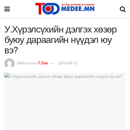
У.Хүрэлсүхийн дэлгэх хөзөр
буюу дараагийн нүүдэл юу
вэ?
Нийтэлсэн:
Г.Гоо
2019-09-13