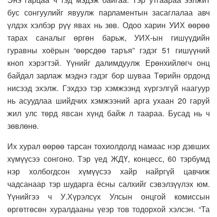
бус сонгуулийг явуулж парламентын засаглалаа авч
үлдэх хэлбэр рүү явах нь зөв. Одоо харин УИХ өөрөө
тарах саналыг өргөн барьж, УИХ-ын гишүүдийн
гуравны хоёрын “өөрсдөө таръя” гэдэг 51 гишүүний
кноп хэрэгтэй. Үүнийг далимдуулж Ерөнхийлөгч онц
байдал зарлаж мэднэ гэдэг бор шуваа Төрийн ордонд
нисээд эхэлж. Гэхдээ тэр хэмжээнд хүргэлгүй наагуур
нь асуудлаа шийдчих хэмжээний арга ухаан 20 гаруй
жил улс төрд явсан хүнд байж л таараа. Бусад нь ч
зөвлөнө.
Их хурал өөрөө тарсан тохиолдолд намаас нэр дэвших
хүмүүсээ сонгоно. Тэр үед ЖДҮ, концесс, 60 тэрбумд
нэр холбогдсон хүмүүсээ хайр найргүй цавчиж
чадсанаар тэр шударга ёсны салхийг сэвэлзүүлэх юм.
Үүнийгээ ч У.Хүрэлсүх Улсын онцгой комиссын
өргөтгөсөн хуралдааны үеэр тов тодорхой хэлсэн. “Та