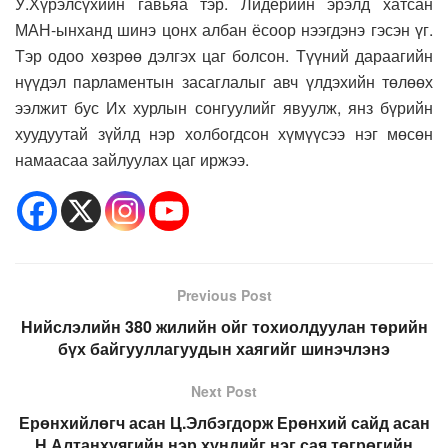
У.Хүрэлсүхийн гавьяа тэр. Лидерийн эрэлд хатсан
МАН-ынханд шинэ цонх албан ёсоор нээгдэнэ гэсэн үг.
Тэр одоо хөзрөө дэлгэх цаг болсон. Түүний дараагийн
нүүдэл парламентын засаглалыг авч үлдэхийн төлөөх
ээлжит бус Их хурлын сонгуулийг явуулж, янз бүрийн
хуудуутай зүйлд нэр холбогдсон хүмүүсээ нэг мөсөн
намаасаа зайлуулах цаг иржээ.
Previous Post
Нийслэлийн 380 жилийн ойг тохиолдуулан төрийн
бүх байгууллагуудын хаягийг шинэчлэнэ
Next Post
Ерөнхийлөгч асан Ц.Элбэгдорж Ерөнхий сайд асан
Н.Алтанхуягийн нэр хүндийг нэг сая төгрөгийн