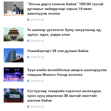
“Хотын дарга сонсож байна” 150150 тусгай
дугаарыг наймдугаар сарын 14-нөөс
ажиллуулж эхэлнэ
2026-08-06
Үс шинээр үргээлгэх буюу засуулахад эд,
эдлэл, идээ, ундаа олно
2026-08-06
Улаанбаатарт 29 хэм дулаан байна
2026-08-06
Зүүн азийн волейболын аварга шалгаруулах
тэмцээн Монгол Улсад эхэллээ
2026-08-05
Согтуугаар тээврийн хэрэгсэл жолоодож,
орон сууц мөргөсөн 38 настай эмэгтэйг
шалгаж байна
2026-08-05