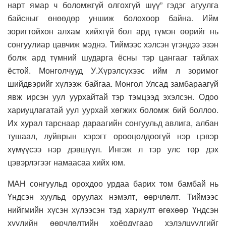
нарт ямар ч боломжгүй олгохгүй шүү” гэдэг агуулга
байсныг өнөөдөр уншиж болохоор байна. Ийм
зоригтойхон алхам хийхгүй бол ард түмэн өөрийг нь
сонгуулиар цавчиж мэднэ. Тиймээс хэлсэн үгэндээ эзэн
болж ард түмний шударга ёсны тэр цангааг тайлах
ёстой. Монголчууд У.Хүрэлсүхээс ийм л зоримог
шийдвэрийг хүлээж байгаа. Монгол Улсад замбараагүй
явж ирсэн уул уурхайтай тэр тэмцээд эхэлсэн. Одоо
хариуцлагатай уул уурхай хөгжих боломж бий боллоо.
Их хурал тарснаар дараагийн сонгуульд авлига, албан
тушаал, луйврын хэрэгт орооцолдоогүй нэр цэвэр
хүмүүсээ нэр дэвшүүл. Ингэж л тэр улс төр дэх
цэвэрлэгээг намаасаа хийх юм.
МАН сонгуульд орохдоо урдаа барих том бамбай нь
Үндсэн хуульд оруулах нэмэлт, өөрчлөлт. Тиймээс
нийгмийн хүсэн хүлээсэн тэд хариулт өгөхөөр Үндсэн
хуулийн өөрчлөлтийн хоёрдугаар хэлэлцүүлгийг