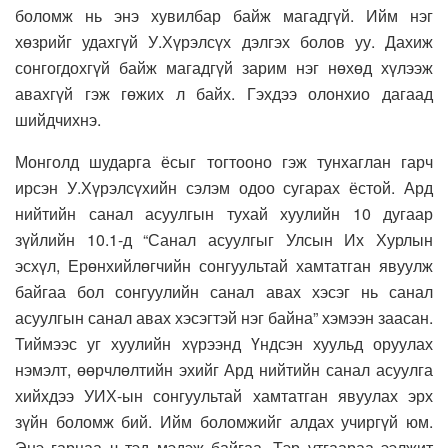
боломж нь энэ хувилбар байж магадгүй. Ийм нэг
хөзрийг удахгүй У.Хүрэлсүх дэлгэх болов уу. Дахиж
сонгогдохгүй байж магадгүй зарим нэг нөхөд хүлээж
авахгүй гэж гөжих л байх. Гэхдээ олонхио дагаад
шийдчихнэ.
Монголд шударга ёсыг тогтооно гэж тунхаглан гарч
ирсэн У.Хүрэлсүхийн сэлэм одоо сугарах ёстой. Ард
нийтийн санал асуулгын тухай хуулийн 10 дугаар
зүйлийн 10.1-д “Санал асуулгыг Улсын Их Хурлын
эсхүл, Ерөнхийлөгчийн сонгуультай хамтатган явуулж
байгаа бол сонгуулийн санал авах хэсэг нь санал
асуулгын санал авах хэсэгтэй нэг байна” хэмээн заасан.
Тиймээс уг хуулийн хүрээнд Үндсэн хуульд оруулах
нэмэлт, өөрчлөлтийн эхийг Ард нийтийн санал асуулга
хийхдээ УИХ-ын сонгуультай хамтатган явуулах эрх
зүйн боломж бий. Ийм боломжийг алдах учиргүй юм.
Энэ гарцаа ч тэд мэдэж байгаа. Тэр утгаараа ээлжит