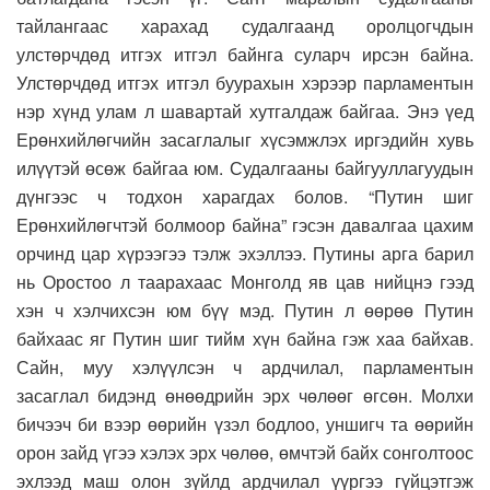
тайлангаас харахад судалгаанд оролцогчдын
улстөрчдөд итгэх итгэл байнга суларч ирсэн байна.
Улстөрчдөд итгэх итгэл буурахын хэрээр парламентын
нэр хүнд улам л шавартай хутгалдаж байгаа. Энэ үед
Ерөнхийлөгчийн засаглалыг хүсэмжлэх иргэдийн хувь
илүүтэй өсөж байгаа юм. Судалгааны байгууллагуудын
дүнгээс ч тодхон харагдах болов. “Путин шиг
Ерөнхийлөгчтэй болмоор байна” гэсэн давалгаа цахим
орчинд цар хүрээгээ тэлж эхэллээ. Путины арга барил
нь Оростоо л таарахаас Монголд яв цав нийцнэ гээд
хэн ч хэлчихсэн юм бүү мэд. Путин л өөрөө Путин
байхаас яг Путин шиг тийм хүн байна гэж хаа байхав.
Сайн, муу хэлүүлсэн ч ардчилал, парламентын
засаглал бидэнд өнөөдрийн эрх чөлөөг өгсөн. Молхи
бичээч би вээр өөрийн үзэл бодлоо, уншигч та өөрийн
орон зайд үгээ хэлэх эрх чөлөө, өмчтэй байх сонголтоос
эхлээд маш олон зүйлд ардчилал үүргээ гүйцэтгэж