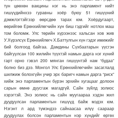
тун цөөхөн вакцины нэг нь энэ парламент нийт
гишүүдийнхээ гуравны хоёр буюу 51 гишүүний
дэмжлэгтэйгээр өөрсдөө тарах юм. Хоёрдугаарт,
өөрийгөө Ерөнхийлөгчийн хүн биш гэдгийг нотлох маш
том боломж. Улс төрийн хүрээнээс хальсан хов жив
У.Хүрэлсүх Ерөнхийлөгч Х.Баттулгын хүн гэдэг имижийг
бий болгоод байгаа. Дамдины Сүхбаатарын үүсгэн
байгуулсан 100 жилийн түүхтэй намын дарга нэг хүний
гарт орно гэвэл 200 мянган гишүүнтэй нам “будаа”
болно биз дээ. Монгол Улс Ерөнхийлөгчийн засаглалд
шилжиж болохгүйн учир эрх баригч намын дарга “риск”
хийж энэ парламентын бүрэн эрхийн хугацааг долоон
сарын өмнө дуусгаж магадгүй. Сайн зүйлд золиос
хэрэгтэй. Энэ золиос нь сайн муугаараа хэдэн жил
дуудуулсан парламентын гишүүд байж мэдэх юм.
Нэгэнт л ард түмэндээ сайнаасаа илүү саараар
дуудуулах болсон парламентын нэр хүндийг өргөх