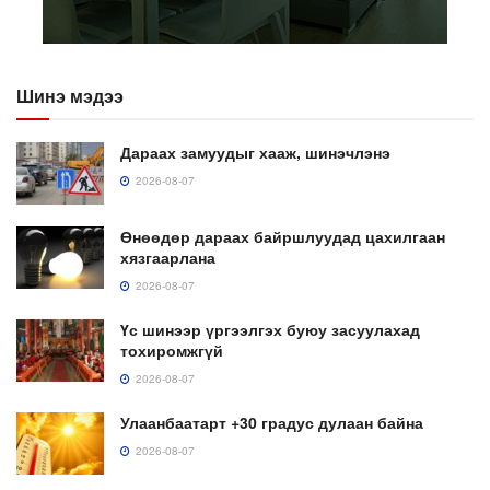
Шинэ мэдээ
Дараах замуудыг хааж, шинэчлэнэ
2026-08-07
Өнөөдөр дараах байршлуудад цахилгаан
хязгаарлана
2026-08-07
Үс шинээр үргээлгэх буюу засуулахад
тохиромжгүй
2026-08-07
Улаанбаатарт +30 градус дулаан байна
2026-08-07