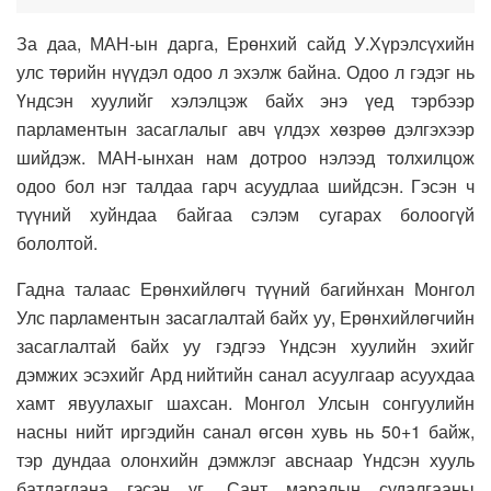
За даа, МАН-ын дарга, Ерөнхий сайд У.Хүрэлсүхийн
улс төрийн нүүдэл одоо л эхэлж байна. Одоо л гэдэг нь
Үндсэн хуулийг хэлэлцэж байх энэ үед тэрбээр
парламентын засаглалыг авч үлдэх хөзрөө дэлгэхээр
шийдэж. МАН-ынхан нам дотроо нэлээд толхилцож
одоо бол нэг талдаа гарч асуудлаа шийдсэн. Гэсэн ч
түүний хуйндаа байгаа сэлэм сугарах болоогүй
бололтой.
Гадна талаас Ерөнхийлөгч түүний багийнхан Монгол
Улс парламентын засаглалтай байх уу, Ерөнхийлөгчийн
засаглалтай байх уу гэдгээ Үндсэн хуулийн эхийг
дэмжих эсэхийг Ард нийтийн санал асуулгаар асуухдаа
хамт явуулахыг шахсан. Монгол Улсын сонгуулийн
насны нийт иргэдийн санал өгсөн хувь нь 50+1 байж,
тэр дундаа олонхийн дэмжлэг авснаар Үндсэн хууль
батлагдана гэсэн үг. Сант маралын судалгааны