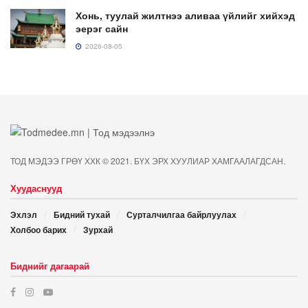
Хонь, туулай жилтнээ аливаа үйлийг хийхэд
эерэг сайн
2026-08-05
ТОД МЭДЭЭ ГРӨҮ ХХК © 2021. БҮХ ЭРХ ХУУЛИАР ХАМГААЛАГДСАН.
Хуудаснууд
Эхлэл
Бидний тухай
Сурталчилгаа байрлуулах
Холбоо барих
Зурхай
Биднийг дагаарай