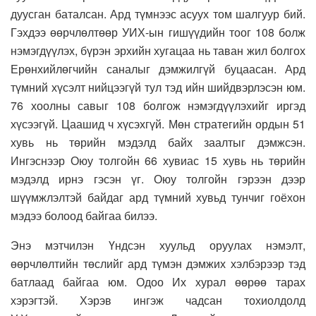
дуусган баталсан. Ард түмнээс асуух том шалгуур бий.
Гэхдээ өөрчлөлтөөр УИХ-ын гишүүдийн тоог 108 болж
нэмэгдүүлэх, бүрэн эрхийн хугацаа нь таван жил болгох
Ерөнхийлөгчийн саналыг дэмжилгүй буцаасан. Ард
түмний хүсэлт нийцээгүй тул тэд ийн шийдвэрлэсэн юм.
76 хоолны савыг 108 болгож нэмэгдүүлэхийг иргэд
хүсээгүй. Цаашид ч хүсэхгүй. Мөн стратегийн ордын 51
хувь нь төрийн мэдэлд байх заалтыг дэмжсэн.
Ингэснээр Оюу толгойн 66 хувиас 15 хувь нь төрийн
мэдэлд ирнэ гэсэн үг. Оюу толгойн гэрээн дээр
шүүмжлэлтэй байдаг ард түмний хувьд тунчиг гоёхон
мэдээ болоод байгаа билээ.
Энэ мэтчилэн Үндсэн хуульд оруулах нэмэлт,
өөрчлөлтийн төслийг ард түмэн дэмжих хэлбэрээр тэд
батлаад байгаа юм. Одоо Их хурал өөрөө тарах
хэрэгтэй. Хэрэв ингэж чадсан тохиолдолд