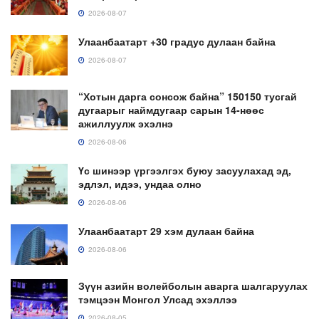
2026-08-07
Улаанбаатарт +30 градус дулаан байна
2026-08-07
“Хотын дарга сонсож байна” 150150 тусгай
дугаарыг наймдугаар сарын 14-нөөс
ажиллуулж эхэлнэ
2026-08-06
Үс шинээр үргээлгэх буюу засуулахад эд,
эдлэл, идээ, ундаа олно
2026-08-06
Улаанбаатарт 29 хэм дулаан байна
2026-08-06
Зүүн азийн волейболын аварга шалгаруулах
тэмцээн Монгол Улсад эхэллээ
2026-08-05