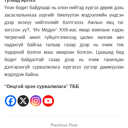
Үнэн бодит байдлаар нь олон нийтэд хүргэх дөрөв дэхь
засаглалынхаа үүргийг биелүүлэн мэдээллийн үндсэн
дээр энэхүү нийтлэлийг бэлтгэлээ. Ажлын явц таг
зогссон уу?, “Их Модун” ХХК-иас ямар компани хэдэн
төгрөгний ажил гүйцэтгэчихээд цалин хөлсөө авч
чадахгүй байгаа талаар газар дээр нь очиж тов
тодорхой болгох маш амархан болсон. Цаашид бид
бодит байдалтай газар дээр нь очиж танилцан
дэлгэрэнгүй сурвалжлага хүргэхээ үүгээр дамжуулан
мэдэгдэж байна.
“Онцгой эрэн сурвалжлага” ТББ
Previous Post