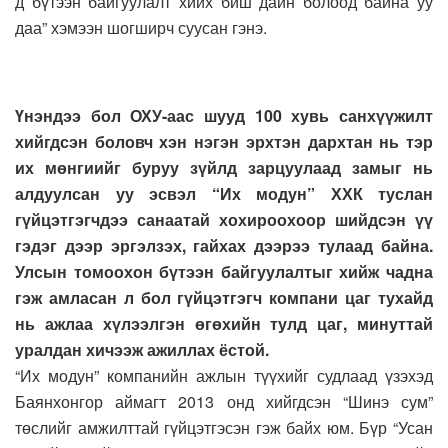
д бүтээн байгуулалт хийх биш дайн болоод байна уу
даа” хэмээн шогширч суусан гэнэ.
Үнэндээ бол ОХУ-аас шууд 100 хувь санхүүжилт
хийгдсэн боловч хэн нэгэн эрхтэн дархтан нь тэр
их мөнгиийг буруу зүйлд зарцуулаад замыг нь
алдуулсан уу эсвэл “Их модун” ХХК туслан
гүйцэтгэгчдээ санаатай хохироохоор шийдсэн үү
гэдэг дээр эргэлзэх, гайхах дээрээ тулаад байна.
Улсын томоохон бүтээн байгуулалтыг хийж чадна
гэж амласан л бол гүйцэтгэгч компани цаг тухайд
нь ажлаа хүлээлгэн өгөхийн тулд цаг, минуттай
уралдан хичээж ажиллах ёстой.
“Их модун” компанийн ажлын түүхийг судлаад үзэхэд
Баянхонгор аймагт 2013 онд хийгдсэн “Шинэ сум”
төслийг амжилттай гүйцэтгэсэн гэж байх юм. Бүр “Усан