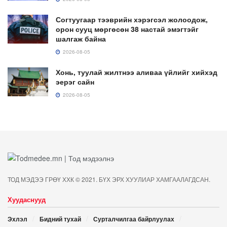
Согтуугаар тээврийн хэрэгсэл жолоодож,
орон сууц мөргөсөн 38 настай эмэгтэйг
шалгаж байна
2026-08-05
Хонь, туулай жилтнээ аливаа үйлийг хийхэд
эерэг сайн
2026-08-05
ТОД МЭДЭЭ ГРӨҮ ХХК © 2021. БҮХ ЭРХ ХУУЛИАР ХАМГААЛАГДСАН.
Хуудаснууд
Эхлэл
Бидний тухай
Сурталчилгаа байрлуулах