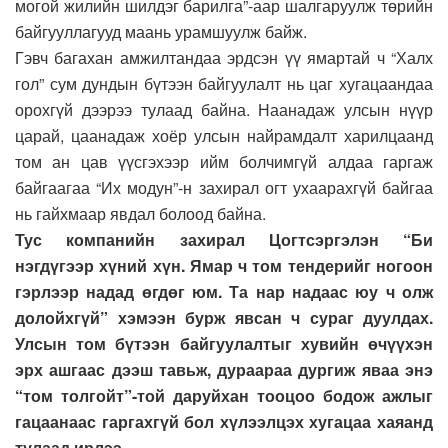
могой жилийн шилдэг барилга”-аар шалгаруулж төрийн
байгууллагууд маань урамшуулж байж.
Гэвч багахан амжилтандаа эрдсэн үү ямартай ч “Халх
гол” сум дундын бүтээн байгуулалт нь цаг хугацаандаа
орохгүй дээрээ тулаад байна. Наанадаж улсын нүүр
царай, цаанадаж хоёр улсын найрамдалт харилцаанд
том ан цав үүсгэхээр ийм болчимгүй алдаа гаргаж
байгаагаа “Их модун”-н захирал огт ухаарахгүй байгаа
нь гайхмаар явдал болоод байна.
Тус компанийн захирал Цогтсэргэлэн “Би
нэгдүгээр хүний хүн. Ямар ч том тендерийг ногоон
гэрлээр надад өгдөг юм. Та нар надаас юу ч олж
долойхгүй” хэмээн бурж явсан ч сураг дуулдах.
Улсын том бүтээн байгуулалтыг хувийн өчүүхэн
эрх ашгаас дээш тавьж, дураараа дургиж яваа энэ
“том толгойт”-той даруйхан тооцоо бодож ажлыг
гацаанаас гаргахгүй бол хүлээлцэх хугацаа хаяанд
тулаад ирлээ.