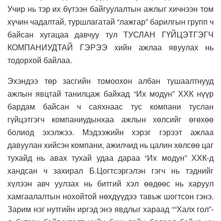
Учир нь тэр их бүтээн байгуулалтын ажлыг хичнээн том
хүчин чадалтай, туршлагатай “лажгар” барилгын групп ч
байсан хугацаа давчуу тул ТУСЛАН ГҮЙЦЭТГЭГЧ
КОМПАНИУДТАЙ ГЭРЭЭ хийн ажлаа явуулах нь
тодорхой байлаа.
Эхэндээ төр засгийн томоохон албан тушаалтнууд
ажлын явцтай танилцаж байхад “Их модун” ХХК нүүр
бардам байсан ч саяхнаас тус компани туслан
гүйцэтгэгч компаниудынхаа ажлын хөлсийг өгөхөө
болиод эхэлжээ. Мэдээжийн хэрэг гэрээт ажлаа
давуулан хийсэн компани, ажилчид нь цалин хөлсөө цаг
тухайд нь авах тухай удаа дараа “Их модун” ХХК-д
хандсан ч захирал Б.Цогтсэргэлэн гэгч нь тэднийг
хүлээн авч уулзах нь битгий хэл өөдөөс нь харуул
хамгаалалтын нохойтой нөхдүүдээ тавьж шогтсон гэнэ.
Зарим нэг нутгийн иргэд энэ явдлыг хараад ““Халх гол”-