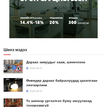
Шинэ мэдээ
Дараах замуудыг хааж, шинэчлэнэ
2026-08-07
Өнөөдөр дараах байршлуудад цахилгаан
хязгаарлана
2026-08-07
Үс шинээр үргээлгэх буюу засуулахад
тохиромжгүй