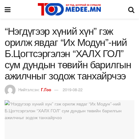
“Нэгдүгээр хүний хүн” гэж
орилж явдаг “Их Модун”-ний
Б.Цогтсэргэлэн “ХАЛХ ГОЛ”
сум дундын төвийн барилгын
ажилчныг зодож танхайрчээ
Нийтэлсэн:
Г.Гоо
2019-08-22