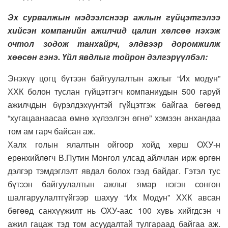
Эх сурвалжын мэдээлснээр ажлын гүйцэтгэлээ
хийсэн компанийн ажилчид цалин хөлсөө нэхэж
очтол зодож танхайрч, элдвээр доромжилж
хөөсөн гэнэ. Үйл явдлыг тойрон дэлгэрүүлбэл:
Энэхүү цогц бүтээн байгуулалтын ажлыг “Их модун”
ХХК болон туслан гүйцэтгэгч компаниудын 500 гаруй
ажилчдын бүрэлдэхүүнтэй гүйцэтгэж байгаа бөгөөд
“хугацаанаасаа өмнө хүлээлгэн өгнө” хэмээн анхандаа
том ам гарч байсан аж.
Халх голын ялалтын ойгоор хойд хөрш ОХУ-н
ерөнхийлөгч В.Путин Монгол улсад айлчлан ирж өргөн
дэлгэр тэмдэглэлт явдал болох гээд байдаг. Гэтэл тус
бүтээн байгуулалтын ажлыг ямар нэгэн сонгон
шалгаруулалтгүйгээр шахуу “Их Модун” ХХК авсан
бөгөөд санхүүжилт нь ОХУ-аас 100 хувь хийгдсэн ч
ажил гацаж тэд том асуудалтай тулгараад байгаа аж.