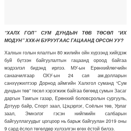
“ХАЛХ ГОЛ” СУМ ДУНДЫН ТӨВ ТӨСӨЛ “ИХ
МОДУН” ХХК-Н БУРУУГААС ГАЦААНД ОРСОН УУ?
Халхын голын ялалтын 80 жилийн ойн хүрээнд хийгдэж
буй бүтээн байгуулалтын гацаанд ороод байгаа
мэдээлэл бидэнд ирлээ. МУ-ын Ерөнхийлөгчийн
санаачилгаар ОХУ-ын 24 сая ам.долларын
санхүүжилтээр Дорнод аймгийн Халхгол суманд “Сум
дундын төв” төсөл хэрэгжиж байгаа бөгөөд сумын Засаг
даргын Тамгын газар, Ерөнхий боловсролын сургууль,
Дотуур байр, Спорт заал, Цэцэрлэг, Соёлын төв, Урлаг
заал, Эмнэлэг гэсэн нийгмийн салбарын
байгууллагуудыг цогцоор нь барьж байгуулан 2019 оны
9 сард ёслол төгөлдөр хүлээлгэн өгөх ёстой билээ.