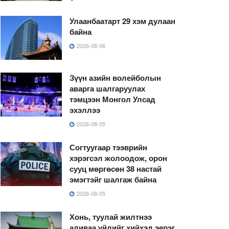
Улаанбаатарт 29 хэм дулаан
байна
2026-08-06
Зүүн азийн волейболын
аварга шалгаруулах
тэмцээн Монгол Улсад
эхэллээ
2026-08-05
Согтуугаар тээврийн
хэрэгсэл жолоодож, орон
сууц мөргөсөн 38 настай
эмэгтэйг шалгаж байна
2026-08-05
Хонь, туулай жилтнээ
аливаа үйлийг хийхэд эерэг