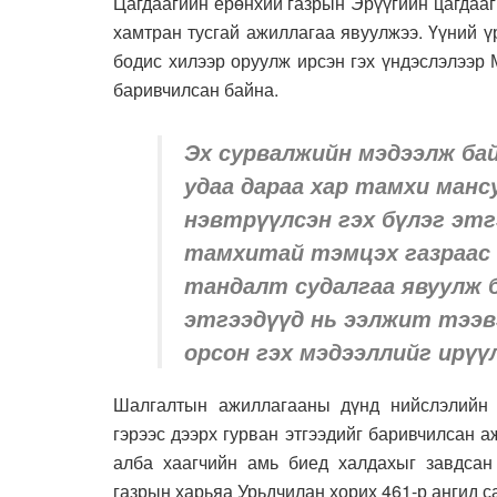
Цагдаагийн ерөнхий газрын Эрүүгийн цагдаа
хамтран тусгай ажиллагаа явуулжээ. Үүний ү
бодис хилээр оруулж ирсэн гэх үндэслэлээр
баривчилсан байна.
Эх сурвалжийн мэдээлж бай
удаа дараа хар тамхи манс
нэвтрүүлсэн гэх бүлэг этг
тамхитай тэмцэх газраас 
тандалт судалгаа явуулж 
этгээдүүд нь ээлжит тээв
орсон гэх мэдээллийг ирүү
Шалгалтын ажиллагааны дүнд нийслэлийн 
гэрээс дээрх гурван этгээдийг баривчилсан а
алба хаагчийн амь биед халдахыг завдсан
газрын харьяа Урьдчилан хорих 461-р ангид с