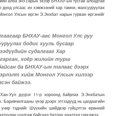
гийн алба энэ сарын эхээр БНХАУ-ын тусгай албадтай
р дүнд улсаас их хэмжээний хар тамхи, мансууруулах
 Монгол Улсын иргэн Э.Энхбат нарын гурван иргэнийг
гаагаар БНХАУ-аас Монгол Улс руу
ууруулах бодис хууль бусаар
ээдүүдийн судалгааг Хар
гарган, хоёр жилийн турш
байсан ба БНХАУ-ын талаас дээрх
эрлэлт хийж Монгол Улсын хилээр
лсэн байжээ.
Хан-Уул дүүрэг 11-р хороонд байрлах Э.Энхбатын
ж. Баривчилгааны үеэр дээрх этгээдүүд нь цагдаагийн
 учир тэднийг Шүүхийн шийдвэр гүйцэтгэх ерөнхий
аатуулан шалгаж байгаад батлан даалтад гаргажээ.