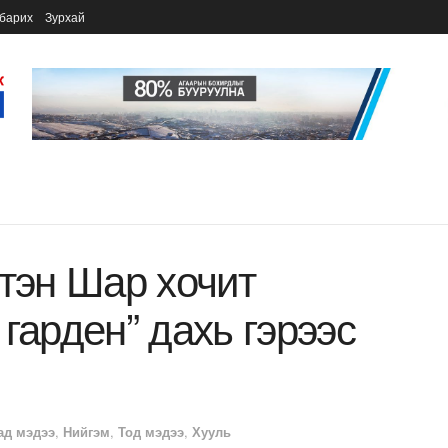
барих
Зурхай
гтэн Шар хочит
гарден” дахь гэрээс
ад мэдээ
,
Нийгэм
,
Тод мэдээ
,
Хууль