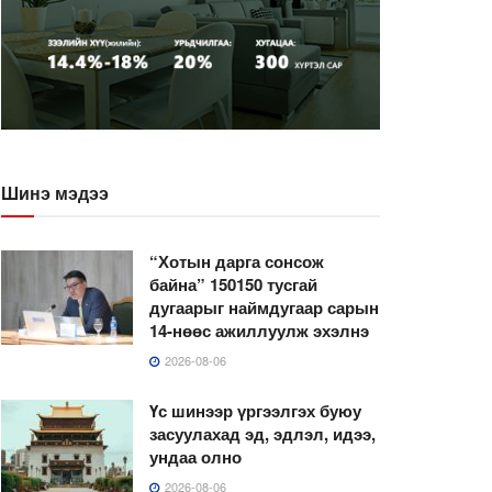
Шинэ мэдээ
“Хотын дарга сонсож
байна” 150150 тусгай
дугаарыг наймдугаар сарын
14-нөөс ажиллуулж эхэлнэ
2026-08-06
Үс шинээр үргээлгэх буюу
засуулахад эд, эдлэл, идээ,
ундаа олно
2026-08-06