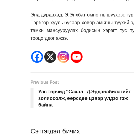
Энд дурдахад, Э.Энхбат өмнө нь шүүхээс гур
Тэрбээр хууль бусаар ховор амьтны түүхий э
тамхи мансууруулах бодисын хэрэгт тус т
тооцогддог ажээ.
Previous Post
Улс төрчид “Сахал” Д.Эрдэнэбилэгийг
золиосолж, өөрсдөө цэвэр үлдэх гэж
байна
Сэтгэгдэл бичих