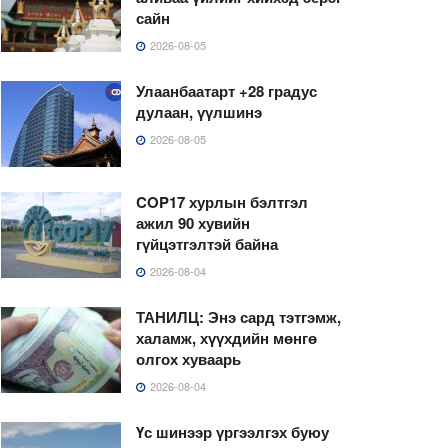
сайн
2026-08-05
Улаанбаатарт +28 градус
дулаан, үүлшинэ
2026-08-05
COP17 хурлын бэлтгэл
ажил 90 хувийн
гүйцэтгэлтэй байна
2026-08-04
ТАНИЛЦ: Энэ сард тэтгэмж,
халамж, хүүхдийн мөнгө
олгох хуваарь
2026-08-04
Үс шинээр үргээлгэх буюу