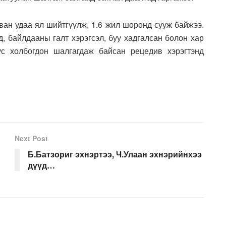
ван удаа ял шийтгүүлж, 1.6 жил шоронд сууж байжээ.
д, байлдааны галт хэрэгсэл, буу хадгалсан болон хар
ус холбогдон шалгагдаж байсан рецедив хэрэгтэнд
Next Post
Б.Батзориг эхнэртээ, Ч.Улаан эхнэрийнхээ
дүүд…