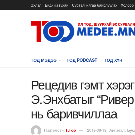
Эхлэл
Бидний тухай
Сурталчилгаа байрлуулах
Холбоо 
ТОД МЭДЭЭ
ТОД PODCAST
ТОД ХҮН
Рецедив гэмт хэрэ
Э.Энхбатыг “Ривер 
нь баривчиллаа
Нийтэлсэн:
Г.Гоо
2019-06-18
Ангилал:
Бус