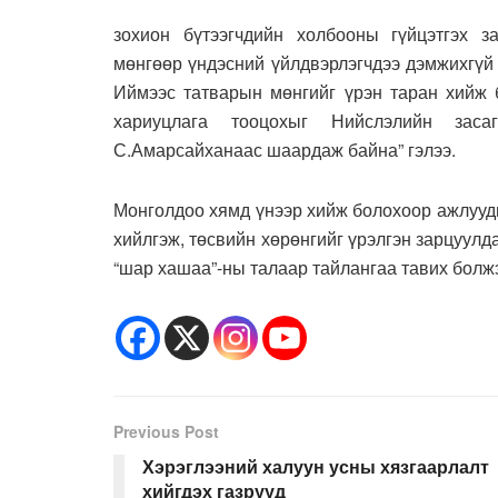
зохион бүтээгчдийн холбооны гүйцэтгэх з
мөнгөөр үндэсний үйлдвэрлэгчдээ дэмжихгүй 
Иймээс татварын мөнгийг үрэн таран хийж б
хариуцлага тооцохыг Нийслэлийн заса
С.Амарсайханаас шаардаж байна” гэлээ.
Монголдоо хямд үнээр хийж болохоор ажлууд
хийлгэж, төсвийн хөрөнгийг үрэлгэн зарцуулд
“шар хашаа”-ны талаар тайлангаа тавих болж
Previous Post
Хэрэглээний халуун усны хязгаарлалт
хийгдэх газрууд