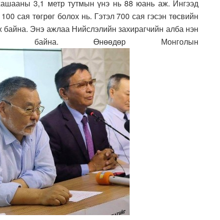
 хашааны 3,1 метр тутмын үнэ нь 88 юань аж. Ингээд
00 сая төгрөг болох нь. Гэтэл 700 сая гэсэн төсвийн
 байна. Энэ ажлаа Нийслэлийн захирагчийн алба нэн
ага байна. Өнөөдөр Монголын