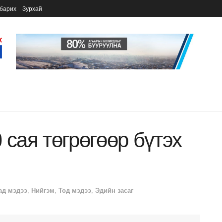
барих
Зурхай
 сая төгрөгөөр бүтэх
ад мэдээ
,
Нийгэм
,
Тод мэдээ
,
Эдийн засаг