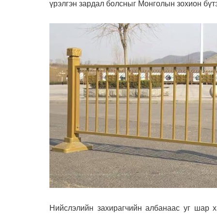
үрэлгэн зардал болсныг Монголын зохион бүт
Нийслэлийн захирагчийн албанаас уг шар х