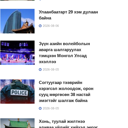
Улаанбаатарт 29 хэм дулаан
байна
2026-08-06
Зүүн азийн волейболын
аварга шалгаруулах
тэмцээн Монгол Улсад
эхэллээ
2026-08-05
Согтуугаар тээврийн
хэрэгсэл жолоодож, орон
сууц мөргөсөн 38 настай
эмэгтэйг шалгаж байна
2026-08-05
Хонь, туулай жилтнээ
аливаа үйлийг хийхэд эерэг