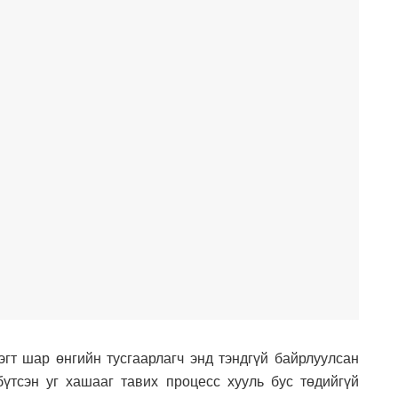
гт шар өнгийн тусгаарлагч энд тэндгүй байрлуулсан
үтсэн уг хашааг тавих процесс хууль бус төдийгүй