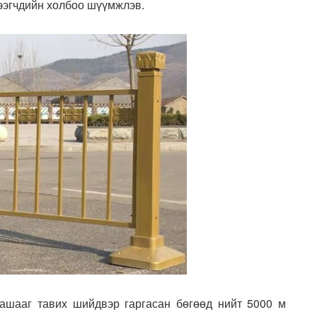
ээгчдийн холбоо шүүмжлэв.
ашааг тавих шийдвэр гаргасан бөгөөд нийт 5000 м