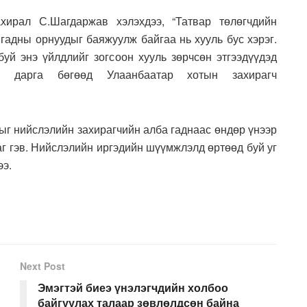
ахирал С.Шагдаржав хэлэхдээ, “Татвар төлөгчдийн
гадны орнуудыг баяжуулж байгаа нь хууль бус хэрэг.
уй энэ үйлдлийг зогсоон хууль зөрчсөн этгээдүүдэд
г дарга бөгөөд Улаанбаатар хотын захирагч
ыг нийслэлийн захирагчийн алба гаднаас өндөр үнээр
аг гэв. Нийслэлийн иргэдийн шүүмжлэлд өртөөд буй уг
ээ.
Next Post
Эмэгтэй биеэ үнэлэгчдийн холбоо
байгуулах талаар зөвлөлдсөн байна