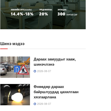
Шинэ мэдээ
Дараах замуудыг хааж,
шинэчлэнэ
2026-08-07
Өнөөдөр дараах
байршлуудад цахилгаан
хязгаарлана
2026-08-07