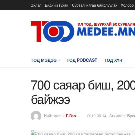
Эхлэл
Бидний тухай
Сурталчилгаа байрлуулах
Холбоо 
ТОД МЭДЭЭ
ТОД PODCAST
ТОД ХҮН
700 саяар биш, 200
байжээ
Нийтэлсэн:
Г.Гоо
2019-06-14
Ангилал:
Бус