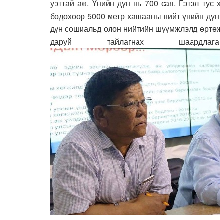
урттай аж. Үнийн дүн нь 700 сая. Гэтэл тус
бодохоор 5000 метр хашааны нийт үнийн дүн 1
дүн сошиальд олон нийтийн шүүмжлэлд өртөж
даруй тайлагнах шаардл