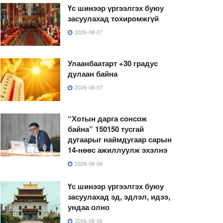
Үс шинээр үргээлгэх буюу
засуулахад тохиромжгүй
2026-08-07
Улаанбаатарт +30 градус
дулаан байна
2026-08-07
“Хотын дарга сонсож
байна” 150150 тусгай
дугаарыг наймдугаар сарын
14-нөөс ажиллуулж эхэлнэ
2026-08-06
Үс шинээр үргээлгэх буюу
засуулахад эд, эдлэл, идээ,
ундаа олно
2026-08-06