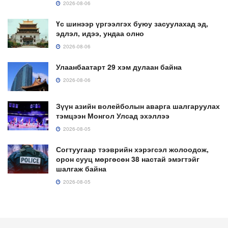
2026-08-06
Үс шинээр үргээлгэх буюу засуулахад эд,
эдлэл, идээ, ундаа олно
2026-08-06
Улаанбаатарт 29 хэм дулаан байна
2026-08-06
Зүүн азийн волейболын аварга шалгаруулах
тэмцээн Монгол Улсад эхэллээ
2026-08-05
Согтуугаар тээврийн хэрэгсэл жолоодож,
орон сууц мөргөсөн 38 настай эмэгтэйг
шалгаж байна
2026-08-05