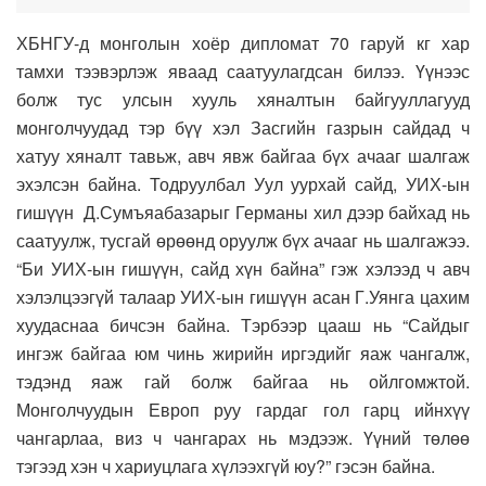
ХБНГУ-д монголын хоёр дипломат 70 гаруй кг хар
тамхи тээвэрлэж яваад саатуулагдсан билээ. Үүнээс
болж тус улсын хууль хяналтын байгууллагууд
монголчуудад тэр бүү хэл Засгийн газрын сайдад ч
хатуу хяналт тавьж, авч явж байгаа бүх ачааг шалгаж
эхэлсэн байна. Тодруулбал Уул уурхай сайд, УИХ-ын
гишүүн Д.Сумъяабазарыг Германы хил дээр байхад нь
саатуулж, тусгай өрөөнд оруулж бүх ачааг нь шалгажээ.
“Би УИХ-ын гишүүн, сайд хүн байна” гэж хэлээд ч авч
хэлэлцээгүй талаар УИХ-ын гишүүн асан Г.Уянга цахим
хуудаснаа бичсэн байна. Тэрбээр цааш нь “Сайдыг
ингэж байгаа юм чинь жирийн иргэдийг яаж чангалж,
тэдэнд яаж гай болж байгаа нь ойлгомжтой.
Монголчуудын Европ руу гардаг гол гарц ийнхүү
чангарлаа, виз ч чангарах нь мэдээж. Үүний төлөө
тэгээд хэн ч хариуцлага хүлээхгүй юу?” гэсэн байна.