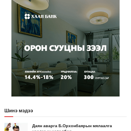
Шинэ мэдээ
Даян аварга Б.Орхонбаярын мялаалга
наадмын хөтөлбөр