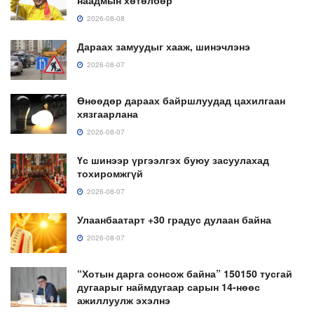
2026-08-08
Дараах замуудыг хааж, шинэчлэнэ
2026-08-07
Өнөөдөр дараах байршлуудад цахилгаан
хязгаарлана
2026-08-07
Үс шинээр үргээлгэх буюу засуулахад
тохиромжгүй
2026-08-07
Улаанбаатарт +30 градус дулаан байна
2026-08-07
“Хотын дарга сонсож байна” 150150 тусгай
дугаарыг наймдугаар сарын 14-нөөс
ажиллуулж эхэлнэ