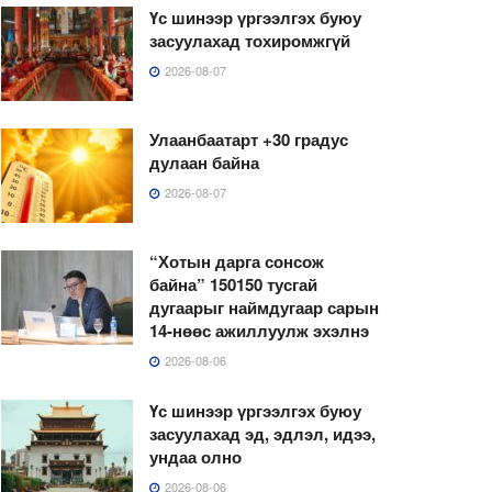
Үс шинээр үргээлгэх буюу
засуулахад тохиромжгүй
2026-08-07
Улаанбаатарт +30 градус
дулаан байна
2026-08-07
“Хотын дарга сонсож
байна” 150150 тусгай
дугаарыг наймдугаар сарын
14-нөөс ажиллуулж эхэлнэ
2026-08-06
Үс шинээр үргээлгэх буюу
засуулахад эд, эдлэл, идээ,
ундаа олно
2026-08-06