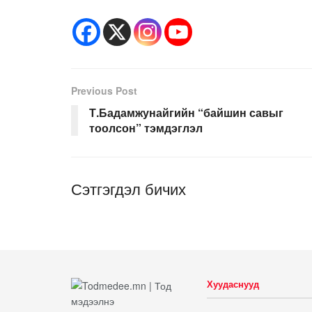
Previous Post
Т.Бадамжунайгийн “байшин савыг
тоолсон” тэмдэглэл
Сэтгэгдэл бичих
Хуудаснууд