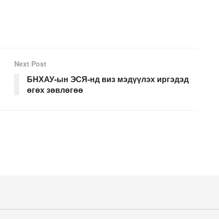
Next Post
БНХАУ-ын ЭСЯ-нд виз мэдүүлэх иргэдэд
өгөх зөвлөгөө