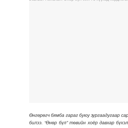
Өнгөрөгч бямба гараг буюу зургаадугаар са
билээ. “Өнөр бүл” төвийн хоёр давхар бүхэ