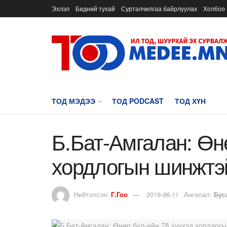
Эхлэл
Бидний тухай
Сурталчилгаа байрлуулах
Холбоо 
ТОД МЭДЭЭ
ТОД PODCAST
ТОД ХҮН
Б.Бат-Амгалан: Өн
хордлогын шинжтэ
Нийтэлсэн:
Г.Гоо
2019-06-11
Ангилал:
Бус