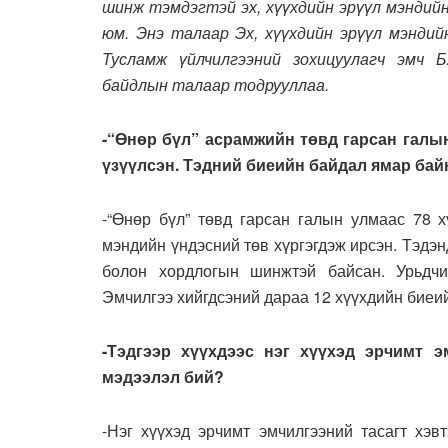
шинж тэмдэгтэй эх, хүүхдийн эрүүл мэндий
юм. Энэ талаар Эх, хүүхдийн эрүүл мэнди
Тусламж үйлчилгээний зохицуулагч эмч Б
байдлын талаар тодрууллаа.
-“Өнөр бүл” асрамжийн төвд гарсан галы
үзүүлсэн. Тэдний биеийн байдал ямар бай
-“Өнөр бүл” төвд гарсан галын улмаас 78 х
мэндийн үндэсний төв хүргэгдэж ирсэн. Тэдэ
болон хордлогын шинжтэй байсан. Урьдчи
Эмчилгээ хийгдсэний дараа 12 хүүхдийн биеи
-Тэдгээр хүүхдээс нэг хүүхэд эрчимт э
мэдээлэл бий?
-Нэг хүүхэд эрчимт эмчилгээний тасагт хэв