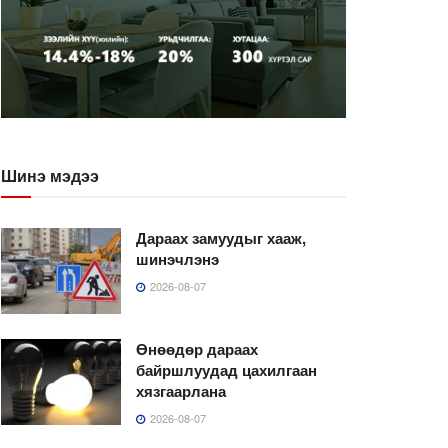
Шинэ мэдээ
Дараах замуудыг хааж,
шинэчлэнэ
2026-08-07
Өнөөдөр дараах
байршлуудад цахилгаан
хязгаарлана
2026-08-07