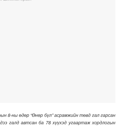
рын 8-ны өдөр “Өнөр бүл” асрамжийн төвд гал гарсан
лдээ галд автсан ба 78 хүүхэд угаартаж хордлогын