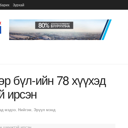
барих
Зурхай
өр бүл-ийн 78 хүүхэд
й ирсэн
ад мэдээ
,
Нийгэм
,
Эрүүл мэнд