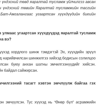
н үндэсний төвд яаралтай тусламж үйлчилгээ авсан
йн үндэсний төвийн Яаралтай тусламжийн тасгийн
.Бат-Амгалангаас угаартсан хүүхдүүдийн биеийн
н улмаас угаартсан хүүхдүүдэд яаралтай тусламж
на вэ?
үүхэд хордлого шинж тэмдэгтэй Эх, хүүхдийн эрүүл
нд нарийвчилсан шин­жил­гээ хийхэд бодисын солилцоо
лсан буюу анхан шатны эмчилгээнүүдийг хийсэн.
йн байдал сайжирсан.
мчилгээний тасагт хэвтэн эмчлүүлж байгаа гэх
тэн эмчүүлсэн. Тус хүүхэд нь “Өнөр бүл” асрамжийн