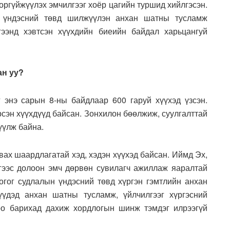
хоргүйжүүлэх эмчилгээг хоёр цагийн туршид хийлгэсэн.
н үндэсний төвд шилжүүлэн анхан шатны тусламж
гээнд хэвтсэн хүүхдийн биеийн байдал харьцангуй
ан уу?
 энэ сарын 8-ны байдлаар 600 гаруй хүүхэд үзсэн.
рсэн хүүхдүүд байсан. Зонхилон бөөлжиж, суулгалттай
үүлж байна.
вах шаардлагатай хэд, хэдэн хүүхэд байсан. Иймд Эх,
гээс долоон эмч дөрвөн сувилагч ажиллаж яаралтай
согог судлалын үндэсний төвд хүргэн гэмтлийн анхан
үүдэд анхан шатны тусламж, үйлчилгээг хүргэсний
оо барихад дахиж хордлогын шинж тэмдэг илрээгүй