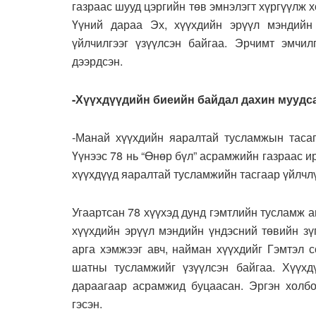
газраас шууд цэргийн төв эмнэлэгт хүргүүлж 
Үүний дараа Эх, хүүхдийн эрүүл мэндий
үйлчилгээг үзүүлсэн байгаа. Эрчимт эмчил
дээрдсэн.
-Хүүхдүүдийн биеийн байдал дахин муудс
-Манай хүүхдийн яаралтай тус­ламжын тасаг
Үүнээс 78 нь “Өнөр бүл” асрамжийн газраас и
хүүхдүүд яаралтай тусламжийн тасгаар үйлчл
Угаартсан 78 хүүхэд дунд гэмтлийн тусламж а
хүүхдийн эрүүл мэндийн үндэсний төвийн зү
арга хэмжээг авч, найман хүүхдийг Гэмтэл 
шатны тусламжийг үзүүлсэн байгаа. Хүүхд
дараагаар асрамжид буцаасан. Эргэн холб
гэсэн.