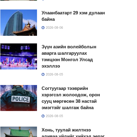
Улаанбаатарт 29 хэм дулаан
байна
2026-08-06
Зүүн азийн волейболын
аварга шалгаруулах
тэмцээн Монгол Улсад
эхэллээ
2026-08-05
Согтуугаар тээврийн
хэрэгсэл жолоодож, орон
сууц мөргөсөн 38 настай
эмэгтэйг шалгаж байна
2026-08-05
Хонь, туулай жилтнээ
аливаа үйлийг хийхэд эерэг