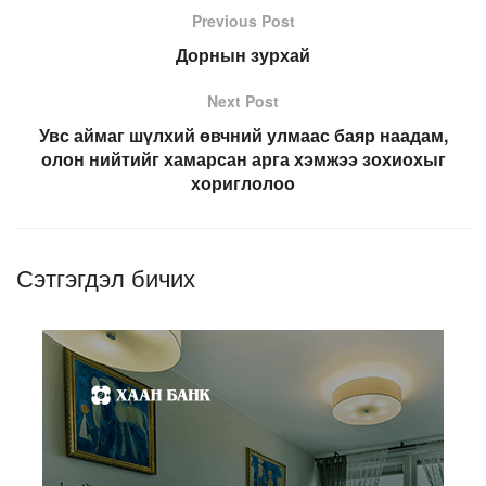
Previous Post
Дорнын зурхай
Next Post
Увс аймаг шүлхий өвчний улмаас баяр наадам,
олон нийтийг хамарсан арга хэмжээ зохиохыг
хориглолоо
Сэтгэгдэл бичих