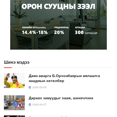
Шинэ мэдээ
Даян аварга Б.Орхонбаярын мялаалга
наадмын хөтөлбөр
2026-08-08
Дараах замуудыг хааж, шинэчлэнэ
2026-08-07