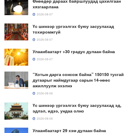
Өнөөдөр дараах байршлуудад цахилгаан
хязгаарлана
2026-08-07
Үс шинээр үргээлгэх буюу засуулахад
тохиромжгүй
2026-08-07
Улаанбаатарт +30 градус дулаан байна
2026-08-07
“Хотын дарга сонсож байна” 150150 тусгай
дугаарыг наймдугаар сарын 14-нөөс
ажиллуулж эхэлнэ
2026-08-06
Үс шинээр үргээлгэх буюу засуулахад эд,
эдлэл, идээ, ундаа олно
2026-08-06
Улаанбаатарт 29 хэм дулаан байна