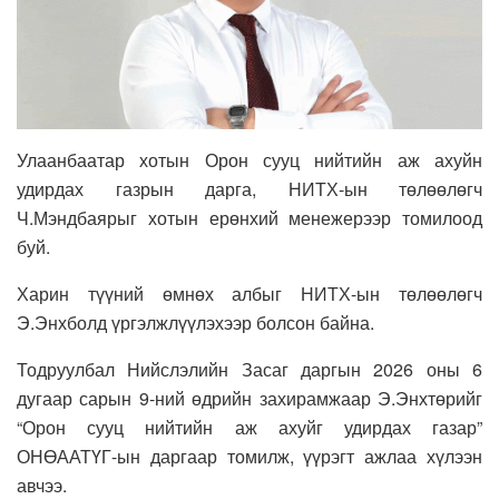
Улаанбаатар хотын Орон сууц нийтийн аж ахуйн
удирдах газрын дарга, НИТХ-ын төлөөлөгч
Ч.Мэндбаярыг хотын ерөнхий менежерээр томилоод
буй.
Харин түүний өмнөх албыг НИТХ-ын төлөөлөгч
Э.Энхболд үргэлжлүүлэхээр болсон байна.
Тодруулбал Нийслэлийн Засаг даргын 2026 оны 6
дугаар сарын 9-ний өдрийн захирамжаар Э.Энхтөрийг
“Орон сууц нийтийн аж ахуйг удирдах газар”
ОНӨААТҮГ-ын даргаар томилж, үүрэгт ажлаа хүлээн
авчээ.