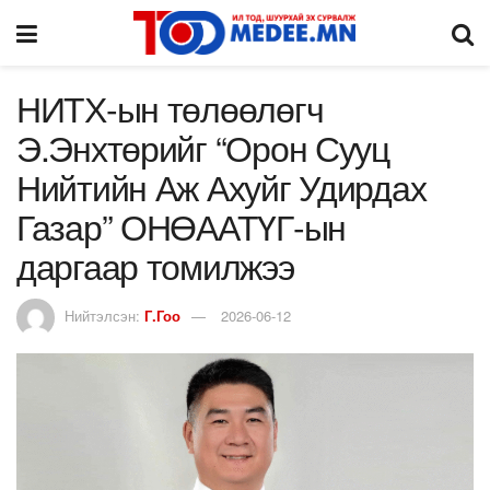
НИТХ-ын төлөөлөгч
Э.Энхтөрийг “Орон Сууц
Нийтийн Аж Ахуйг Удирдах
Газар” ОНӨААТҮГ-ын
даргаар томилжээ
Нийтэлсэн:
Г.Гоо
2026-06-12