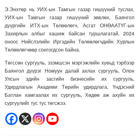
Э.Энхтөр нь УИХ-ын Тамгын газар гишүүний туслах,
УИХ-ын Тамгын газар гишүүний зөвлөх, Баянгол
дүүргийн ИТХ-ын Төлөөлөгч, Асгат ОНӨААТҮГ-ын
Захирлын албыг хашиж байсан туршлагатай, 2024
оноос Нийслэлийн Иргэдийн Төлөөлөгчдийн Хурлын
Төлөөлөгчөөр сонгогдсон байна.
Төгссөн сургууль, эзэмшсэн мэргэжлийн хувьд тэрбээр
Баянгол дүүрэг Номуун далай ахлах сургууль, Олон
Улсын эдийн засгийн бизнесийн их сургууль,
Удирдлагын Академи Төрийн удирдлага, Үндэсний
Батлан хамгаалах их сургууль, Хөдөө аж ахуйн их
сургуулийг тус тус төгсжээ.