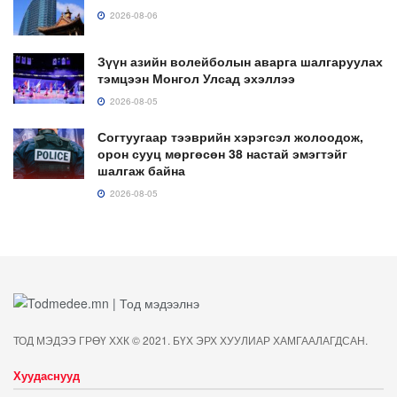
2026-08-06
Зүүн азийн волейболын аварга шалгаруулах
тэмцээн Монгол Улсад эхэллээ
2026-08-05
Согтуугаар тээврийн хэрэгсэл жолоодож,
орон сууц мөргөсөн 38 настай эмэгтэйг
шалгаж байна
2026-08-05
ТОД МЭДЭЭ ГРӨҮ ХХК © 2021. БҮХ ЭРХ ХУУЛИАР ХАМГААЛАГДСАН.
Хуудаснууд