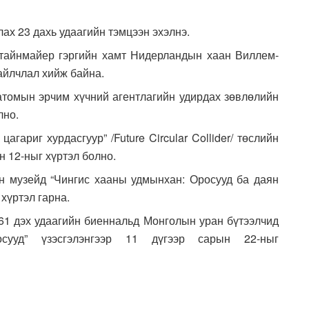
ах 23 дахь удаагийн тэмцээн эхэлнэ.
тайнмайер гэргийн хамт Нидерландын хаан Виллем-
айлчлал хийж байна.
томын эрчим хүчний агентлагийн удирдах зөвлөлийн
лно.
гариг хурдасгуур” /Future Circular Collider/ төслийн
н 12-ныг хүртэл болно.
 музейд “Чингис хааны удмынхан: Оросууд ба даян
 хүртэл гарна.
61 дэх удаагийн биеннальд Монголын уран бүтээлчид
сууд” үзэсгэлэнгээр 11 дүгээр сарын 22-ныг