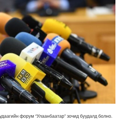
удаагийн форум “Улаанбаатар” зочид буудалд болно.