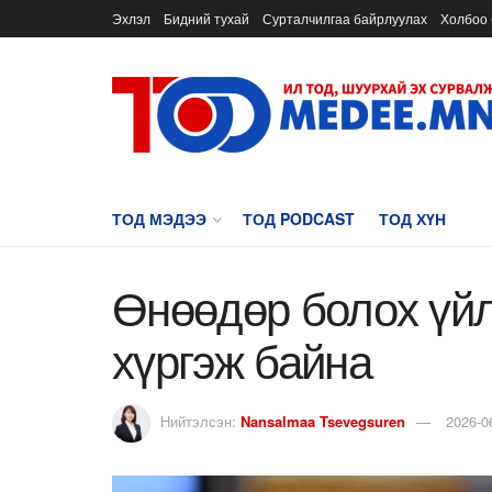
Эхлэл
Бидний тухай
Сурталчилгаа байрлуулах
Холбоо 
ТОД МЭДЭЭ
ТОД PODCAST
ТОД ХҮН
Өнөөдөр болох үй
хүргэж байна
Нийтэлсэн:
Nansalmaa Tsevegsuren
2026-0