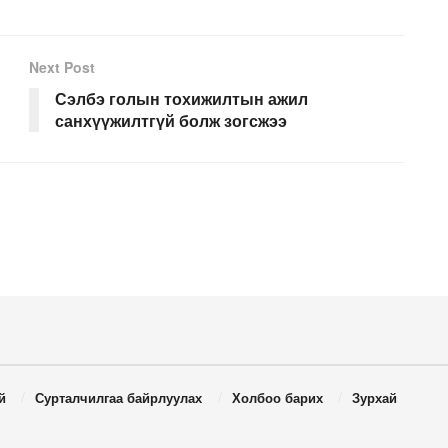
Next Post
Сэлбэ голын тохижилтын ажил
санхүүжилтгүй болж зогсжээ
й
Сурталчилгаа байрлуулах
Холбоо барих
Зурхай