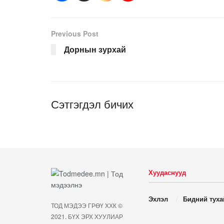
Previous Post
Дорнын зурхай
Сэтгэгдэл бичих
Хуудаснууд
Эхлэл
Бидний туха
ТОД МЭДЭЭ ГРӨҮ ХХК ©
2021. БҮХ ЭРХ ХУУЛИАР