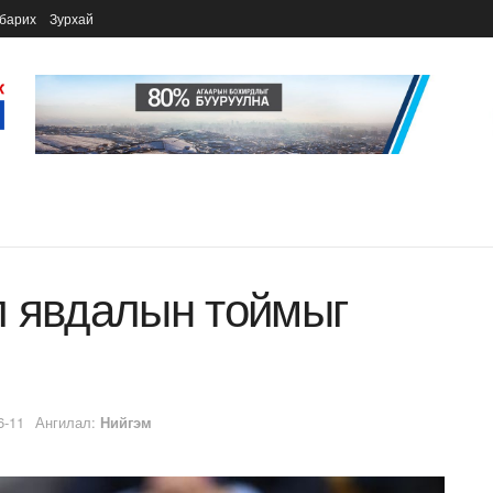
барих
Зурхай
л явдалын тоймыг
6-11
Ангилал:
Нийгэм