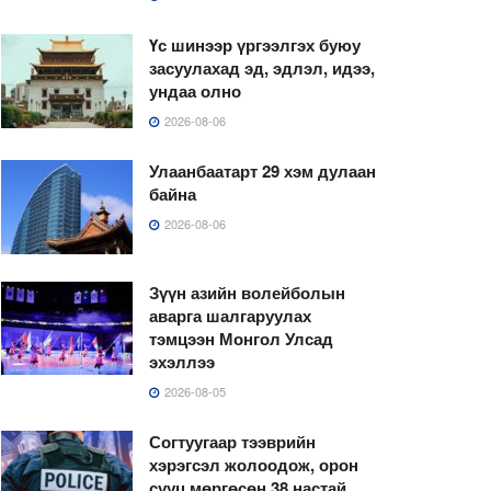
Үс шинээр үргээлгэх буюу
засуулахад эд, эдлэл, идээ,
ундаа олно
2026-08-06
Улаанбаатарт 29 хэм дулаан
байна
2026-08-06
Зүүн азийн волейболын
аварга шалгаруулах
тэмцээн Монгол Улсад
эхэллээ
2026-08-05
Согтуугаар тээврийн
хэрэгсэл жолоодож, орон
сууц мөргөсөн 38 настай