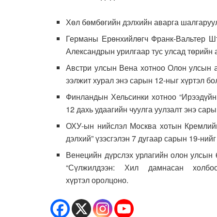
Хөл бөмбөгийн дэлхийн аварга шалгаруул
Германы Ерөнхийлөгч Франк-Вальтер Ш
Александрын урилгаар тус улсад төрийн 
Австри улсын Вена хотноо Олон улсын а
ээлжит хурал энэ сарын 12-ныг хүртэл бо
Финландын Хельсинки хотноо “Ирээдүйн ца
12 дахь удаагийн чуулга уулзалт энэ сары
ОХУ-ын нийслэл Москва хотын Кремлийн
дэлхий” үзэсгэлэн 7 дугаар сарын 19-нийг
Венецийн дүрслэх урлагийн олон улсын 
“Сүлжилдээн: Хил дамнасан холбоо
хүртэл оролцоно.