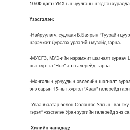
10:00 цагт:
УИХ-ын чуулганы нэгдсэн хуралда
Үзэсгэлэн:
-Найруулагч, судлаач Б.Баярын “Туурайн цуур
нэрэмжит Дүрслэх урлагийн музейд гарна.
-МУСГЗ, МУЭ-ийн нэрэмжит шагналт зураач Ц.
ныг хүртэл “Hue” арт галерейд гарна.
-Монголын урчуудын эвлэлийн шагналт зураа
энэ сарын 15-ныг хүртэл “Хаан” галерейд гарн
-Улаанбаатар болон Солонгос Улсын Гвангжу 
гэрэл” үзэсгэлэн Уран зургийн галерейд энэ с
Хилийн чанадад: