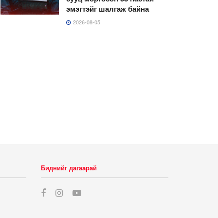
эмэгтэйг шалгаж байна
2026-08-05
Биднийг дагаарай