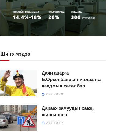
Шинэ мэдээ
Даян аварга
Б.Орхонбаярын мялаалга
наадмын хөтөлбөр
2026-08-08
Дараах замуудыг хааж,
шинэчлэнэ
2026-08-07