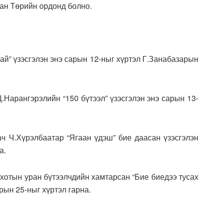
ан Төрийн ордонд болно.
ай” үзэсгэлэн энэ сарын 12-ныг хүртэл Г.Занабазарын
Нарангэрэлийн “150 бүтээл” үзэсгэлэн энэ сарын 13-
ч Ч.Хүрэлбаатар “Ягаан үдэш” бие даасан үзэсгэлэн
а.
хотын уран бүтээлчдийн хамтарсан “Бие биедээ тусах
арын 25-ныг хүртэл гарна.