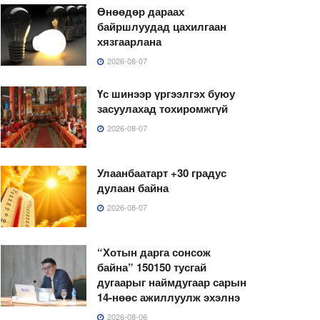
Өнөөдөр дараах
байршлуудад цахилгаан
хязгаарлана
2026-08-07
Үс шинээр үргээлгэх буюу
засуулахад тохиромжгүй
2026-08-07
Улаанбаатарт +30 градус
дулаан байна
2026-08-07
“Хотын дарга сонсож
байна” 150150 тусгай
дугаарыг наймдугаар сарын
14-нөөс ажиллуулж эхэлнэ
2026-08-06