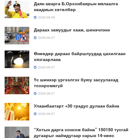
Даян аварга Б.Орхонбаярын мялаалга
наадмын хөтөлбөр
2026-08-08
Дараах замуудыг хааж, шинэчлэнэ
2026-08-07
Өнөөдөр дараах байршлуудад цахилгаан
хязгаарлана
2026-08-07
Үс шинээр үргээлгэх буюу засуулахад
тохиромжгүй
2026-08-07
Улаанбаатарт +30 градус дулаан байна
2026-08-07
“Хотын дарга сонсож байна” 150150 тусгай
дугаарыг наймдугаар сарын 14-нөөс