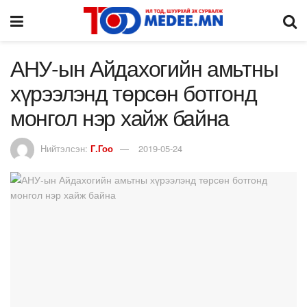
АНУ-ын Айдахогийн амьтны
хүрээлэнд төрсөн ботгонд
монгол нэр хайж байна
Нийтэлсэн:
Г.Гоо
2019-05-24