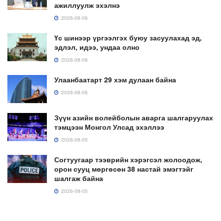
ажиллуулж эхэлнэ
2026-08-06
Үс шинээр үргээлгэх буюу засуулахад эд,
эдлэл, идээ, ундаа олно
2026-08-06
Улаанбаатарт 29 хэм дулаан байна
2026-08-06
Зүүн азийн волейболын аварга шалгаруулах
тэмцээн Монгол Улсад эхэллээ
2026-08-05
Согтуугаар тээврийн хэрэгсэл жолоодож,
орон сууц мөргөсөн 38 настай эмэгтэйг
шалгаж байна
2026-08-05