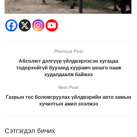
Previous Post
Абсолют дэлгүүр үйлдвэрлэсэн хугацаа
тодорхойгүй буузанд хуурамч шошго нааж
худалдаалж байжээ
Next Post
Газрын тос боловсруулах үйлдвэрийн авто замын
хучилтын ажил эхэлжээ
Сэтгэгдэл бичих