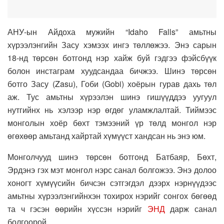
АНУ-ын Айдоха мужийн “Idaho Falls” амьтны
хүрээлэнгийн Засу хэмээх ингэ төллөжээ. Энэ сарын
18-нд төрсөн ботгонд нэр хайж буй гэдгээ фэйсбүүк
болон инстаграм хуудсандаа бичжээ. Шинэ төрсөн
ботго Засу (Zasu), Гоби (Gobi) хоёрын гурав дахь төл
аж. Тус амьтны хүрээлэн шинэ гишүүддээ уугуул
нутгийнх нь хэлээр нэр өгдөг уламжлалтай. Тиймээс
монголын хоёр бөхт тэмээний үр төлд монгол нэр
өгөхөөр амьтанд хайртай хүмүүст хандсан нь энэ юм.
Монголчууд шинэ төрсөн ботгонд Батбаяр, Бөхт,
Эрдэнэ гэх мэт монгол нэрс санал болгожээ. Энэ долоо
хоногт хүмүүсийн бичсэн сэтгэгдэл дээрх нэрнүүдээс
амьтны хүрээлэнгийнхэн тохирох нэрийг сонгох бөгөөд
та ч гэсэн өөрийн хүссэн нэрийг
ЭНД
дарж санал
болгоорой.