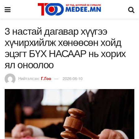
3 настай дагавар хүүгээ
хүчирхийлж хөнөөсөн хойд
эцэгт БҮХ НАСААР нь хорих
ял оноолоо
Нийтэлсэн:
Г.Гоо
2026-06-10