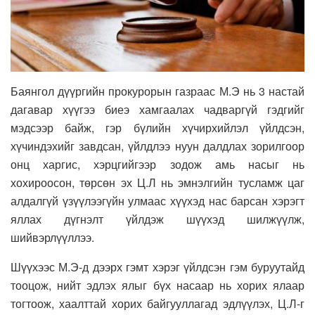
Баянгол дүүргийн прокурорын газраас М.Э нь 3 настай
дагавар хүүгээ биеэ хамгаалах чадваргүй гэдгийг
мэдсээр байж, гэр бүлийн хүчирхийлэл үйлдсэн,
хүчиндэхийг завдсан, үйлдлээ нуун далдлах зорилгоор
онц харгис, хэрцгийгээр зодож амь насыг нь
хохироосон, төрсөн эх Ц.Л нь эмнэлгийн тусламж цаг
алдалгүй үзүүлээгүйн улмаас хүүхэд нас барсан хэрэгт
яллах дүгнэлт үйлдэж шүүхэд шилжүүлж,
шийвэрлүүллээ.
Шүүхээс М.Э-д дээрх гэмт хэрэг үйлдсэн гэм буруутайд
тооцож, нийт эдлэх ялыг бүх насаар нь хорих ялаар
тогтоож, хаалттай хорих байгууллагад эдлүүлэх, Ц.Л-г