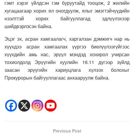
гэмт хэрэг үйлдсэн гэм буруутайд тооцож, 2 жилийн
хугацаагаар хорих ял оногдуулж, ялыг эмэгтэйчүүдийн
нээлттэй хорих байгууллагад эдлүүлэхээр
шийдвэрлэсэн байна.
Эцэг эх, асран хамгаалагч, харгалзан дэмжигч нар нь
хүүхдээ асран хамгаалах үүргээ биелүүлээгүйгээс
хүүхдийн амь нас, эрүүл мэндэд хохирол учирсан
тохиолдолд Эрүүгийн хуулийн 16.11 дүгээр зүйлд
заасан эрүүгийн хариуцлага хүлээх болохыг
Прокурорын байгууллагаас анхааруулж байна.
Previous Post