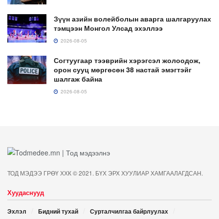
Зүүн азийн волейболын аварга шалгаруулах
тэмцээн Монгол Улсад эхэллээ
2026-08-05
Согтуугаар тээврийн хэрэгсэл жолоодож,
орон сууц мөргөсөн 38 настай эмэгтэйг
шалгаж байна
2026-08-05
ТОД МЭДЭЭ ГРӨҮ ХХК © 2021. БҮХ ЭРХ ХУУЛИАР ХАМГААЛАГДСАН.
Хуудаснууд
Эхлэл
Бидний тухай
Сурталчилгаа байрлуулах