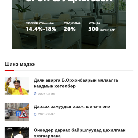
Шинэ мэдээ
Даян аварга Б.Орхонбаярын мялаалга
наадмын хөтөлбөр
2026-08-08
Дараах замуудыг хааж, шинэчлэнэ
2026-08-07
Өнөөдөр дараах байршлуудад цахилгаан
хязгаарлана