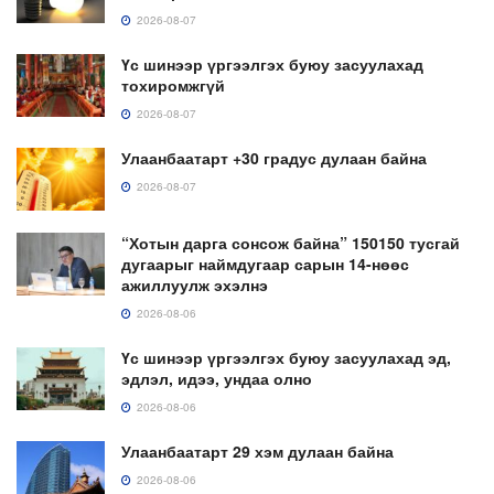
2026-08-07
Үс шинээр үргээлгэх буюу засуулахад
тохиромжгүй
2026-08-07
Улаанбаатарт +30 градус дулаан байна
2026-08-07
“Хотын дарга сонсож байна” 150150 тусгай
дугаарыг наймдугаар сарын 14-нөөс
ажиллуулж эхэлнэ
2026-08-06
Үс шинээр үргээлгэх буюу засуулахад эд,
эдлэл, идээ, ундаа олно
2026-08-06
Улаанбаатарт 29 хэм дулаан байна
2026-08-06