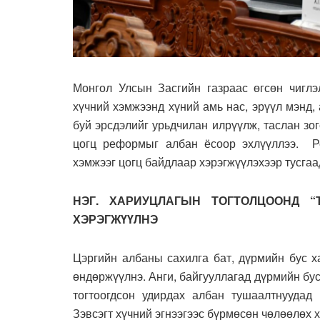
Монгол Улсын Засгийн газраас өгсөн чиглэл
хүчний хэмжээнд хүний амь нас, эрүүл мэнд,
буй эрсдэлийг урьдчилан илрүүлж, таслан зо
цогц реформыг албан ёсоор эхлүүллээ. Р
хэмжээг цогц байдлаар хэрэгжүүлэхээр тусгаа
НЭГ. ХАРИУЦЛАГЫН ТОГТОЛЦООНД “
ХЭРЭГЖҮҮЛНЭ
Цэргийн албаны сахилга бат, дүрмийн бус х
өндөржүүлнэ. Анги, байгууллагад дүрмийн бус
тогтоогдсон удирдах албан тушаалтнуудад 
Зэвсэгт хүчний эгнээгээс бүрмөсөн чөлөөлөх х