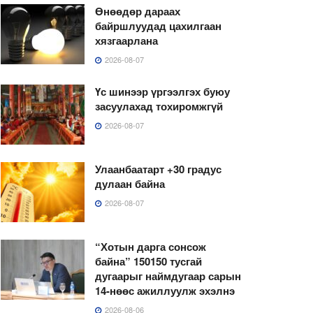
Өнөөдөр дараах
байршлуудад цахилгаан
хязгаарлана
2026-08-07
Үс шинээр үргээлгэх буюу
засуулахад тохиромжгүй
2026-08-07
Улаанбаатарт +30 градус
дулаан байна
2026-08-07
“Хотын дарга сонсож
байна” 150150 тусгай
дугаарыг наймдугаар сарын
14-нөөс ажиллуулж эхэлнэ
2026-08-06