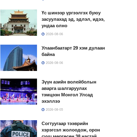
Үс шинээр үргээлгэх буюу
засуулахад эд, эдлэл, идээ,
ундаа олно
2026-08-06
Улаанбаатарт 29 хэм дулаан
байна
2026-08-06
Зүүн азийн волейболын
аварга шалгаруулах
тэмцээн Монгол Улсад
эхэллээ
2026-08-05
Согтуугаар тээврийн
хэрэгсэл жолоодож, орон
сууц мөргөсөн 38 настай