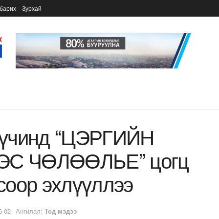
барих
Зурхай
 хүчинд “ЦЭРГИЙН
С ЧӨЛӨӨЛЬЕ” цогц
соор эхлүүллээ
6-02
Ангилал:
Тод мэдээ