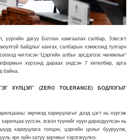
, үүргийн дагуу Батлан хамгаалах салбар, Зэвсэгт
 аюулгүй байдлыг хангах, салбарын хэмжээнд тулгарч
гсооход чиглэсэн “Цэргийн албыг эрсдэлээс чөлөөлье”
еформын хүрээнд дараах үндсэн 7 хөтөлбөр, арга
д байна.
ТЭГ ХҮЛЦЭЛ” (ZERO TOLERANCE) БОДЛОГЫГ
арилцааны зөрчилд хариуцлагыг дээд цэгт нь хүргэж
 харилцаа үүссэн, эсвэл түүнийг нуун дарагдуулсан нь
шууд хариуцлага тооцон, цэргийн цолыг бууруулж,
ууль эрх зүйн хатуу зарчмыг хэрэгжүүлнэ.