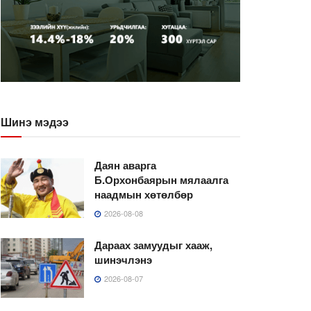
Шинэ мэдээ
Даян аварга
Б.Орхонбаярын мялаалга
наадмын хөтөлбөр
2026-08-08
Дараах замуудыг хааж,
шинэчлэнэ
2026-08-07