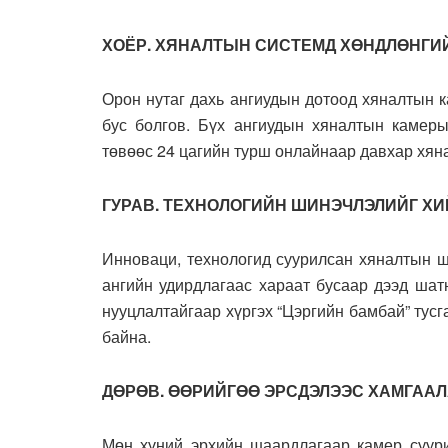
ХОЁР. ХЯНАЛТЫН СИСТЕМД ХӨНДЛӨНГИ
Орон нутаг дахь ангиудын дотоод хяналтын 
бус болгов. Бүх ангиудын хяналтын камер
төвөөс 24 цагийн турш онлайнаар давхар хян
ГУРАВ. ТЕХНОЛОГИЙН ШИНЭЧЛЭЛИЙГ Х
Инноваци, технологид суурилсан хяналтын ш
ангийн удирдлагаас хараат бусаар дээд шат
нууцлалтайгаар хүргэх “Цэргийн бамбай” тус
байна.
ДӨРӨВ. ӨӨРИЙГӨӨ ЭРСДЭЛЭЭС ХАМГАА
Мөн хүний эрхийн шаардлагаар камер суури