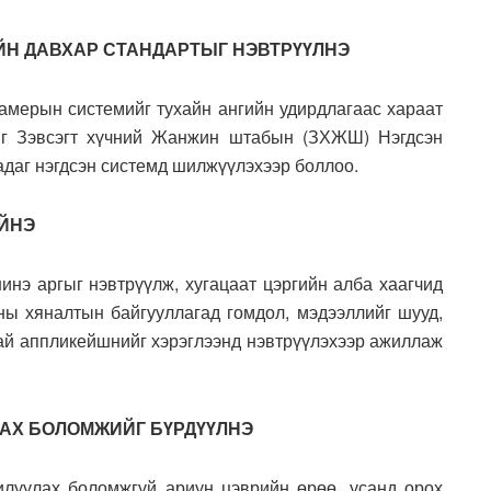
ЙН ДАВХАР СТАНДАРТЫГ НЭВТРҮҮЛНЭ
камерын системийг тухайн ангийн удирдлагаас хараат
ыг Зэвсэгт хүчний Жанжин штабын (ЗХЖШ) Нэгдсэн
адаг нэгдсэн системд шилжүүлэхээр боллоо.
ИЙНЭ
инэ аргыг нэвтрүүлж, хугацаат цэргийн алба хаагчид
ны хяналтын байгууллагад гомдол, мэдээллийг шууд,
гай аппликейшнийг хэрэглээнд нэвтрүүлэхээр ажиллаж
ЛАХ БОЛОМЖИЙГ БҮРДҮҮЛНЭ
луулах боломжгүй ариун цэврийн өрөө, усанд орох