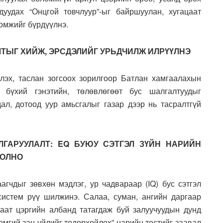
дуудах “Онцгой товчлуур”-ыг байршуулан, хугацаат
омжийг бүрдүүлнэ.
ЛТЫГ ХИЙЖ, ЭРСДЭЛИЙГ УРЬДЧИЛЖ ИЛРҮҮЛНЭ
лэх, таслан зогсоох зорилгоор Батлан хамгаалахын
үхий гэнэтийн, төлөвлөгөөт бус шалгалтуудыг
ал, дотоод уур амьсгалыг газар дээр нь тасралтгүй
ЛГАРУУЛАЛТ: EQ БУЮУ СЭТГЭЛ ЗҮЙН НАРИЙН
БОЛНО
агчдыг зөвхөн мэдлэг, ур чадвараар (IQ) бус сэтгэл
систем рүү шилжинэ. Салаа, суман, ангийн даргаар
аат цэргийн албанд татагдаж буй залуучуудын дунд
эмгий зан үйлийг тодорхойлох” нарийн тестийг заавал