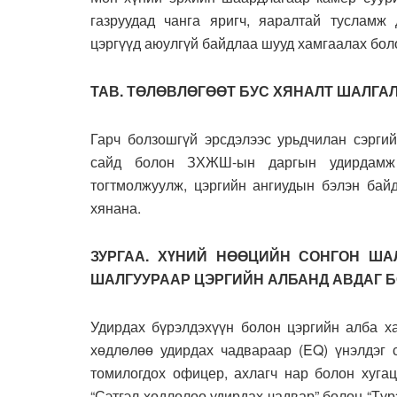
газруудад чанга яригч, яаралтай тусламж 
цэргүүд аюулгүй байдлаа шууд хамгаалах бол
ТАВ. ТӨЛӨВЛӨГӨӨТ БУС ХЯНАЛТ ШАЛГА
Гарч болзошгүй эрсдэлээс урьдчилан сэргий
сайд болон ЗХЖШ-ын даргын удирдамж б
тогтмолжуулж, цэргийн ангиудын бэлэн байд
хянана.
ЗУРГАА. ХҮНИЙ НӨӨЦИЙН СОНГОН ША
ШАЛГУУРААР ЦЭРГИЙН АЛБАНД АВДАГ 
Удирдах бүрэлдэхүүн болон цэргийн алба ха
хөдлөлөө удирдах чадвараар (EQ) үнэлдэг 
томилогдох офицер, ахлагч нар болон хугац
“Сэтгэл хөдлөлөө удирдах чадвар” болон “Түр