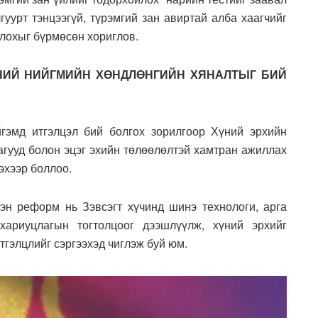
гуурт тэнцээгүй, түрэмгий зан авиртай алба хаагчийг
лохыг бүрмөсөн хориглов.
ЭНИЙ НИЙГМИЙН ХӨНДЛӨНГИЙН ХЯНАЛТЫГ БИЙ
йгэмд итгэлцэл бий болгох зорилгоор Хүний эрхийн
агууд болон эцэг эхийн төлөөлөлтэй хамтран ажиллах
эхээр боллоо.
эн реформ нь Зэвсэгт хүчинд шинэ технологи, арга
хариуцлагын тогтолцоог дээшлүүлж, хүний эрхийг
тгэлцлийг сэргээхэд чиглэж буй юм.