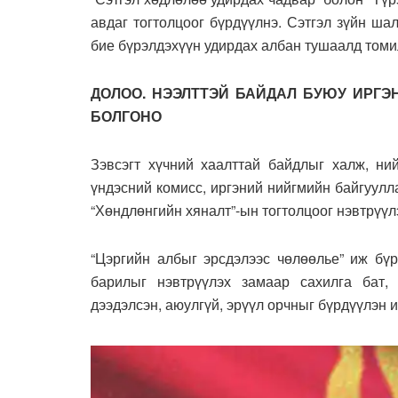
авдаг тогтолцоог бүрдүүлнэ. Сэтгэл зүйн шал
бие бүрэлдэхүүн удирдах албан тушаалд томи
ДОЛОО. НЭЭЛТТЭЙ БАЙДАЛ БУЮУ ИРГ
БОЛГОНО
Зэвсэгт хүчний хаалттай байдлыг халж, ни
үндэсний комисс, иргэний нийгмийн байгуулл
“Хөндлөнгийн хяналт”-ын тогтолцоог нэвтрүүл
“Цэргийн албыг эрсдэлээс чөлөөлье” иж бүр
барилыг нэвтрүүлэх замаар сахилга бат, 
дээдэлсэн, аюулгүй, эрүүл орчныг бүрдүүлэн и