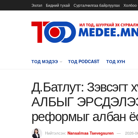
Эхлэл
Бидний тухай
Сурталчилгаа байрлуулах
Холбоо 
ТОД МЭДЭЭ
ТОД PODCAST
ТОД ХҮН
Д.Батлут: Зэвсэгт
АЛБЫГ ЭРСДЭЛЭЭ
реформыг албан ё
Нийтэлсэн:
Nansalmaa Tsevegsuren
2026-0