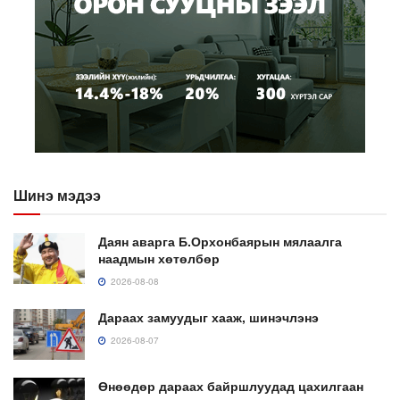
Шинэ мэдээ
Даян аварга Б.Орхонбаярын мялаалга
наадмын хөтөлбөр
2026-08-08
Дараах замуудыг хааж, шинэчлэнэ
2026-08-07
Өнөөдөр дараах байршлуудад цахилгаан