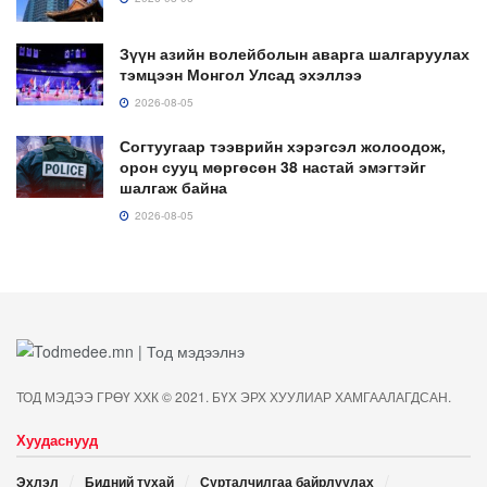
Зүүн азийн волейболын аварга шалгаруулах
тэмцээн Монгол Улсад эхэллээ
2026-08-05
Согтуугаар тээврийн хэрэгсэл жолоодож,
орон сууц мөргөсөн 38 настай эмэгтэйг
шалгаж байна
2026-08-05
ТОД МЭДЭЭ ГРӨҮ ХХК © 2021. БҮХ ЭРХ ХУУЛИАР ХАМГААЛАГДСАН.
Хуудаснууд
Эхлэл
Бидний тухай
Сурталчилгаа байрлуулах