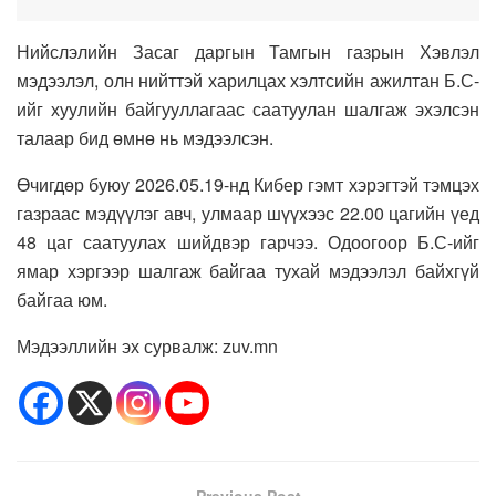
Нийслэлийн Засаг даргын Тамгын газрын Хэвлэл
мэдээлэл, олн нийттэй харилцах хэлтсийн ажилтан Б.С-
ийг хуулийн байгууллагаас саатуулан шалгаж эхэлсэн
талаар бид өмнө нь мэдээлсэн.
Өчигдөр буюу 2026.05.19-нд Кибер гэмт хэрэгтэй тэмцэх
газраас мэдүүлэг авч, улмаар шүүхээс 22.00 цагийн үед
48 цаг саатуулах шийдвэр гарчээ. Одоогоор Б.С-ийг
ямар хэргээр шалгаж байгаа тухай мэдээлэл байхгүй
байгаа юм.
Мэдээллийн эх сурвалж: zuv.mn
Previous Post