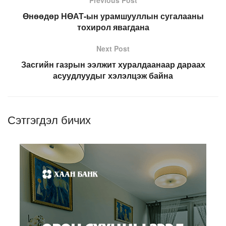
Өнөөдөр НӨАТ-ын урамшууллын сугалааны
тохирол явагдана
Next Post
Засгийн газрын ээлжит хуралдаанаар дараах
асуудлуудыг хэлэлцэж байна
Сэтгэгдэл бичих