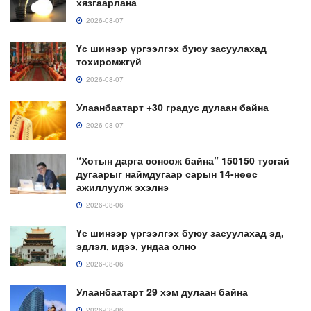
хязгаарлана
2026-08-07
Үс шинээр үргээлгэх буюу засуулахад
тохиромжгүй
2026-08-07
Улаанбаатарт +30 градус дулаан байна
2026-08-07
“Хотын дарга сонсож байна” 150150 тусгай
дугаарыг наймдугаар сарын 14-нөөс
ажиллуулж эхэлнэ
2026-08-06
Үс шинээр үргээлгэх буюу засуулахад эд,
эдлэл, идээ, ундаа олно
2026-08-06
Улаанбаатарт 29 хэм дулаан байна
2026-08-06