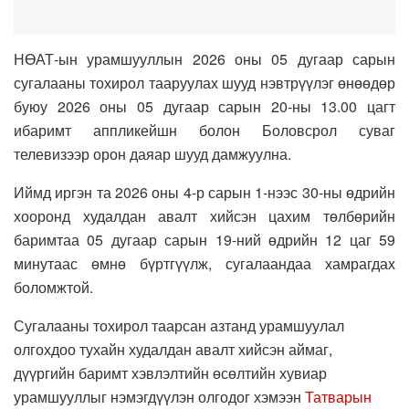
НӨАТ-ын урамшууллын 2026 оны 05 дугаар сарын
сугалааны тохирол тааруулах шууд нэвтрүүлэг өнөөдөр
буюу 2026 оны 05 дугаар сарын 20-ны 13.00 цагт
ибаримт аппликейшн болон Боловсрол суваг
телевизээр орон даяар шууд дамжуулна.
Иймд иргэн та 2026 оны 4-р сарын 1-нээс 30-ны өдрийн
хооронд худалдан авалт хийсэн цахим төлбөрийн
баримтаа 05 дугаар сарын 19-ний өдрийн 12 цаг 59
минутаас өмнө бүртгүүлж, сугалаандаа хамрагдах
боломжтой.
Сугалааны тохирол таарсан азтанд урамшуулал
олгохдоо тухайн худалдан авалт хийсэн аймаг,
дүүргийн баримт хэвлэлтийн өсөлтийн хувиар
урамшууллыг нэмэгдүүлэн олгодог хэмээн
Татварын