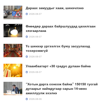
Дараах замуудыг хааж, шинэчлэнэ
2026-08-07
Өнөөдөр дараах байршлуудад цахилгаан
хязгаарлана
2026-08-07
Үс шинээр үргээлгэх буюу засуулахад
тохиромжгүй
2026-08-07
Улаанбаатарт +30 градус дулаан байна
2026-08-07
“Хотын дарга сонсож байна” 150150 тусгай
дугаарыг наймдугаар сарын 14-нөөс
ажиллуулж эхэлнэ
2026-08-06