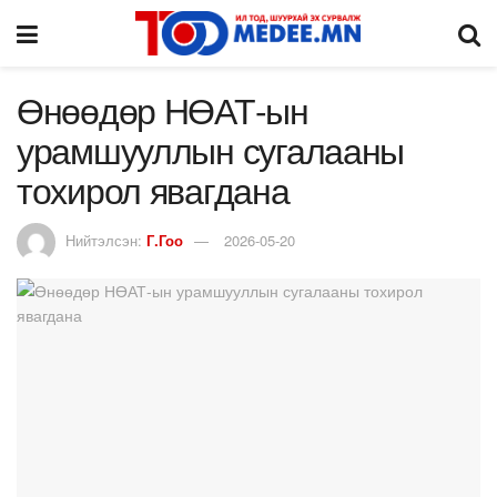
Өнөөдөр НӨАТ-ын
урамшууллын сугалааны
тохирол явагдана
Нийтэлсэн:
Г.Гоо
2026-05-20