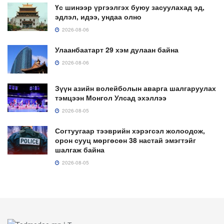
Үс шинээр үргээлгэх буюу засуулахад эд,
эдлэл, идээ, ундаа олно
2026-08-06
Улаанбаатарт 29 хэм дулаан байна
2026-08-06
Зүүн азийн волейболын аварга шалгаруулах
тэмцээн Монгол Улсад эхэллээ
2026-08-05
Согтуугаар тээврийн хэрэгсэл жолоодож,
орон сууц мөргөсөн 38 настай эмэгтэйг
шалгаж байна
2026-08-05