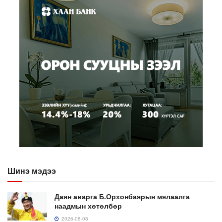
Шинэ мэдээ
Даян аварга Б.Орхонбаярын мялаалга
наадмын хөтөлбөр
2026-08-08