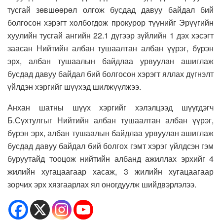
тусгай зөвшөөрөл олгож бусдад давуу байдал бий
болгосон хэрэгт холбогдож прокурор түүнийг Эрүүгийн
хуулийн тусгай ангийн 22.1 дүгээр зүйлийн 1 дэх хэсэгт
заасан Нийтийн албан тушаалтан албан үүрэг, бүрэн
эрх, албан тушаалын байдлаа урвуулан ашиглаж
бусдад давуу байдал бий болгосон хэрэгт яллах дүгнэлт
үйлдэн хэргийг шүүхэд шилжүүлжээ.
Анхан шатны шүүх хэргийг хэлэлцээд шүүгдэгч
Б.Сүхтулгыг Нийтийн албан тушаалтан албан үүрэг,
бүрэн эрх, албан тушаалын байдлаа урвуулан ашиглаж
бусдад давуу байдал бий болгох гэмт хэрэг үйлдсэн гэм
буруутайд тооцож нийтийн албанд ажиллах эрхийг 4
жилийн хугацаагаар хасаж, 3 жилийн хугацаагаар
зорчих эрх хязгаарлах ял оногдуулж шийдвэрлэлээ.