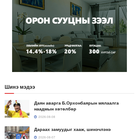
Шинэ мэдээ
Даян аварга Б.Орхонбаярын мялаалга
наадмын хөтөлбөр
2026-08-08
Дараах замуудыг хааж, шинэчлэнэ
2026-08-07