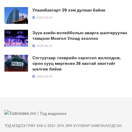
Улаанбаатарт 29 хэм дулаан байна
2026-08-06
Зүүн азийн волейболын аварга шалгаруулах
тэмцээн Монгол Улсад эхэллээ
2026-08-05
Согтуугаар тээврийн хэрэгсэл жолоодож,
орон сууц мөргөсөн 38 настай эмэгтэйг
шалгаж байна
2026-08-05
ТОД МЭДЭЭ ГРӨҮ ХХК © 2021. БҮХ ЭРХ ХУУЛИАР ХАМГААЛАГДСАН.