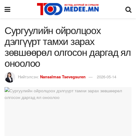
Сургуулийн ойролцоох
дэлгүүрт тамхи зарах
зөвшөөрөл олгосон даргад ял
оноолоо
Нийтэлсэн:
Nansalmaa Tsevegsuren
2026-05-14