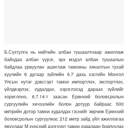
Б.Сүхтулга нь нийтийн албан тушаалтнаар ажиллаж
байхдаа албан үүрэг, эрх мэдэл албан тушаалын
байдлаа урвуулан ашиглаж тамхины хяналтын тухай
хуулийн 6 дугаар зүйлийн 6.7 дахь хэсгийн Монгол
Улсын нутаг дэвсгэрт тамхи импортлох, экспортлох,
үйлдвэрлэх, худалдах, хэрэглэхэд дараах зүйлийг
хориглоно, 6.7.14-т заасан Ерөнхий боловсролын
сургуулийн хичээлийн болон дотуур байраас 500
метрийн дотор тамхи худалдах гэснийг зөрчиж Ерөнхий
боловсролын сургуулиас 212 метр зайд үйл ажиллагаа
явуулдаг М хүнсний дэлгүүрт тамхи худалдан борлуулах