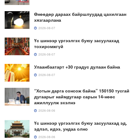
Өнөөдөр дараах байршлуудад цахилгаан
хязгаарлана
2026-08-07
Үс шинээр үргээлгэх буюу засуулахад
тохиромжгүй
2026-08-07
Улаанбаатарт +30 градус дулаан байна
2026-08-07
“Хотын дарга сонсож байна” 150150 тусгай
дугаарыг наймдугаар сарын 14-нөөс
ажиллуулж эхэлнэ
2026-08-06
Үс шинээр үргээлгэх буюу засуулахад эд,
эдлэл, идээ, ундаа олно
2026-08-06