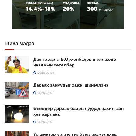
Шинэ мэдээ
Даян аварга Б.Орхонбаярын мялаалга
наадмын хөтөлбөр
2026-08-08
Дараах замуудыг хааж, шинэчлэнэ
2026-08-07
Өнөөдөр дараах байршлуудад цахилгаан
хязгаарлана
2026-08-07
Үс шинээр үргээлгэх буюу засуулахад