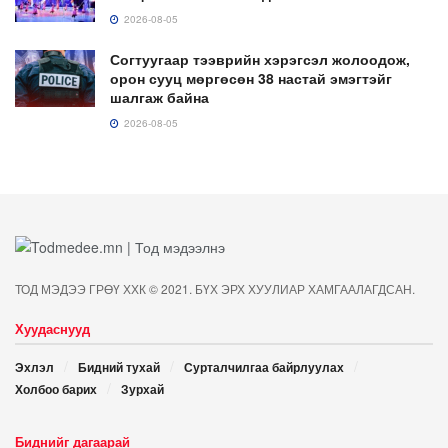
2026-08-05
Согтуугаар тээврийн хэрэгсэл жолоодож,
орон сууц мөргөсөн 38 настай эмэгтэйг
шалгаж байна
2026-08-05
ТОД МЭДЭЭ ГРӨҮ ХХК © 2021. БҮХ ЭРХ ХУУЛИАР ХАМГААЛАГДСАН.
Хуудаснууд
Эхлэл
Бидний тухай
Сурталчилгаа байрлуулах
Холбоо барих
Зурхай
Биднийг дагаарай