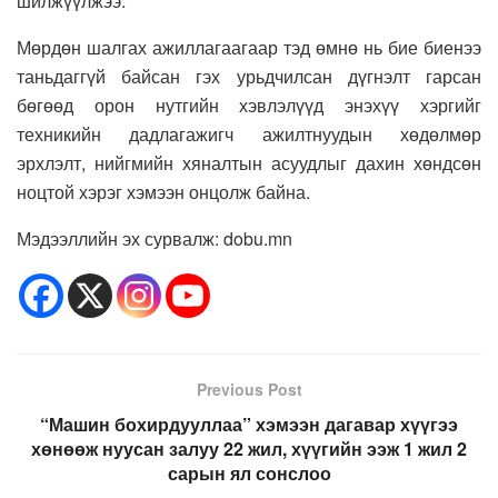
шилжүүлжээ.
Мөрдөн шалгах ажиллагаагаар тэд өмнө нь бие биенээ
таньдаггүй байсан гэх урьдчилсан дүгнэлт гарсан
бөгөөд орон нутгийн хэвлэлүүд энэхүү хэргийг
техникийн дадлагажигч ажилтнуудын хөдөлмөр
эрхлэлт, нийгмийн хяналтын асуудлыг дахин хөндсөн
ноцтой хэрэг хэмээн онцолж байна.
Мэдээллийн эх сурвалж: dobu.mn
Previous Post
“Машин бохирдууллаа” хэмээн дагавар хүүгээ
хөнөөж нуусан залуу 22 жил, хүүгийн ээж 1 жил 2
сарын ял сонслоо