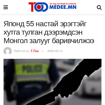
Японд 55 настай эрэгтэйг
хутга тулган дээрэмдсэн
Монгол залууг баривчилжээ
Нийтэлсэн:
Г.Гоо
2026-05-14