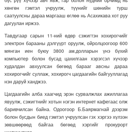
бүс рүү хүчээр авч явж, гар болон нүдний орчимд нь
хөнгөн гэмтэл учруулж, түүнийг шөнийн турш
саатуулсны дараа маргааш өглөө нь Асахикава хот руу
дагуулан иржээ.
Тавдугаар сарын 11-ний өдөр сэжигтэн хохирогчийг
электрон барааны дэлгүүрт оруулж, ойролцоогоор 600
мянган иен буюу 3800 ам.долларын үнэ бүхий
компьютер болон бусад цахилгаан хэрэгсэл хүчээр
худалдан авхуулсан бөгөөд барааг авсны дараа
хохирогчийг суллаж, хохирогч цагдаагийн байгууллагад
нэн даруй ханджээ.
Цагдаагийн алба хаагчид эрэн сурвалжлах ажиллагаа
явуулж, сэжигтнийг хотын нэгэн интернет кафегаас олж
баривчилсан байна. Одоогоор Б.Баярмагнай дээрэм
болон бусдын биед гэмтэл учруулсан гэх хэргээ хүлээн
зөвшөөрөөд байгаа бөгөөд хэргийг прокурорт