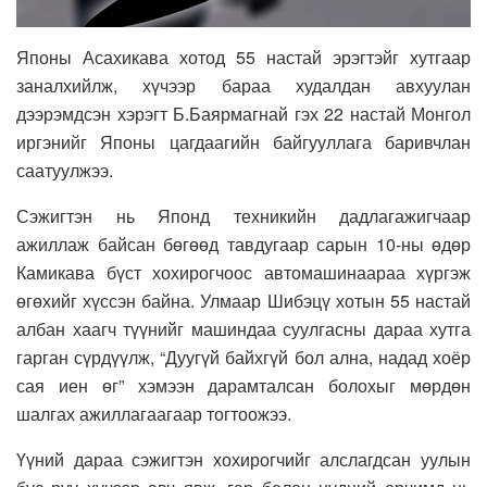
Японы Асахикава хотод 55 настай эрэгтэйг хутгаар
заналхийлж, хүчээр бараа худалдан авхуулан
дээрэмдсэн хэрэгт Б.Баярмагнай гэх 22 настай Монгол
иргэнийг Японы цагдаагийн байгууллага баривчлан
саатуулжээ.
Сэжигтэн нь Японд техникийн дадлагажигчаар
ажиллаж байсан бөгөөд тавдугаар сарын 10-ны өдөр
Камикава бүст хохирогчоос автомашинаараа хүргэж
өгөхийг хүссэн байна. Улмаар Шибэцү хотын 55 настай
албан хаагч түүнийг машиндаа суулгасны дараа хутга
гарган сүрдүүлж, “Дуугүй байхгүй бол ална, надад хоёр
сая иен өг” хэмээн дарамталсан болохыг мөрдөн
шалгах ажиллагаагаар тогтоожээ.
Үүний дараа сэжигтэн хохирогчийг алслагдсан уулын