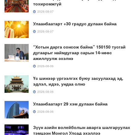
тохиромжгүй
2026-08-07
Улаанбаатарт +30 градус дулаан байна
2026-08-07
“Хотын дарга сонсож байна” 150150 тусгай
дугаарыг наймдугаар сарын 14-нөөс
ажиллуулж эхэлнэ
2026-08-06
Үс шинээр үргээлгэх буюу засуулахад эд,
эдлэл, идээ, ундаа олно
2026-08-06
Улаанбаатарт 29 хэм дулаан байна
2026-08-06
Зүүн азийн волейболын аварга шалгаруулах
тэмцээн Монгол Улсад эхэллээ