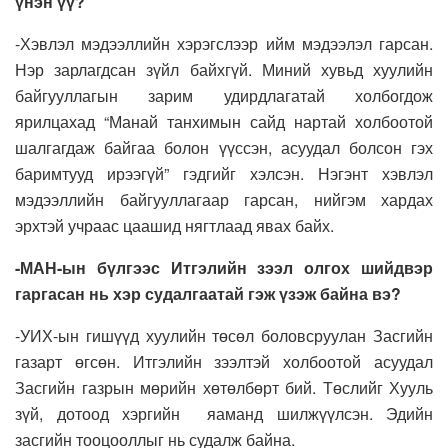
үнэн үү?
-Хэвлэл мэдээллийн хэрэгслээр ийм мэдээлэл гарсан.
Нэр зарлагдсан зүйл байхгүй. Миний хувьд хуулийн
байгууллагын зарим удирдлагатай холбогдож
ярилцахад “Манай танхимын сайд нартай холбоотой
шалгагдаж байгаа болон үүссэн, асуудал болсон гэх
баримтууд ирээгүй” гэдгийг хэлсэн. Нэгэнт хэвлэл
мэдээллийн байгууллагаар гарсан, нийгэм хардах
эрхтэй учраас цаашид нягтлаад явах байх.
-МАН-ын бүлгээс Итгэлийн зээл олгох шийдвэр
гаргасан нь хэр судалгаатай гэж үзэж байна вэ?
-УИХ-ын гишүүд хуулийн төсөл боловсруулан Засгийн
газарт өгсөн. Итгэлийн зээлтэй холбоотой асуудал
Засгийн газрын мөрийн хөтөлбөрт бий. Төслийг Хууль
зүй, дотоод хэргийн яаманд шилжүүлсэн. Эдийн
засгийн тооцооллыг нь судалж байна.