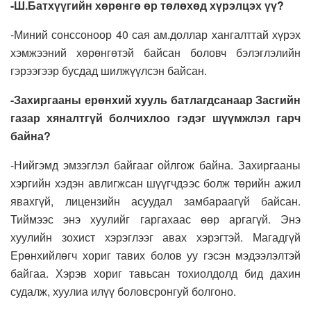
-Ш.Батхүүгийн хөрөнгө өр төлөхөд хүрэлцэх үү?
-Миний сонссоноор 40 сая ам.доллар хангалттай хүрэх
хэмжээний хөрөнгөтэй байсан боловч бэлэглэлийн
гэрээгээр бусдад шилжүүлсэн байсан.
-Захиргааны ерөнхий хууль батлагдсанаар Засгийн
газар хяналтгүй болчихлоо гэдэг шүүмжлэл гарч
байна?
-Нийгэмд эмзэглэл байгааг ойлгож байна. Захиргааны
хэргийн хэдэн авлигжсан шүүгчдээс болж төрийн ажил
явахгүй, лицензийн асуудал замбараагүй байсан.
Тиймээс энэ хуулийг гаргахаас өөр аргагүй. Энэ
хуулийн зохист хэрэглээг авах хэрэгтэй. Магадгүй
Ерөнхийлөгч хориг тавих болов уу гэсэн мэдээлэлтэй
байгаа. Хэрэв хориг тавьсан тохиолдолд бид дахин
судалж, хуулиа илүү боловсронгуй болгоно.