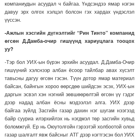
компаниудын асуудал ч байгаа. Үндсэндээ ямар нэгэн
давуу эрх олгох хэлцэл болсон гэх хардах үндэслэл
үүссэн.
-Ажлын хэсгийн дүгнэлтийг “Рин Тинто” компанид
өгсөн Д.Дамба-очир гишүүнд хариуцлага тооцох
уу?
-Тэр бол УИХ-ын бүрэн эрхийн асуудал. Д.Дамба-Очир
гишүүний хэлснээр албан ёсоор тайлбар авах хүсэлт
тавьсны дагуу өгсөн гэсэн. Түүн дотор ямар материал
байсан, байнгын хороо өөрсдөө шийдсэн эсэх, УИХ-ын
даргын эсвэл хэн нэгний зөвшөөрөлтэй өгсөн үү гэдэг
дээр надад албан ёсны мэдээлэл алга. УИХ дээр
байгаа зүйлд Засгийн газар дахин нэг шугам нээгээд
байр сууриа илэрхийлэх нь нэгдмэл төр засгийн хувьд
боломжгүй. Ер нь Оюутолгойн гэрээтэй холбоотой олон
газар шалгалт явж байсныг АТГ дээр нэгтгэсэн бол УИХ