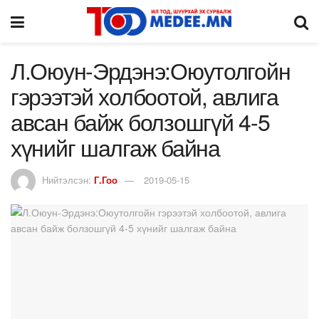
Л.Оюун-Эрдэнэ:Оюутолгойн
гэрээтэй холбоотой, авлига
авсан байж болзошгүй 4-5
хүнийг шалгаж байна
Нийтэлсэн:
Г.Гоо
2019-05-15