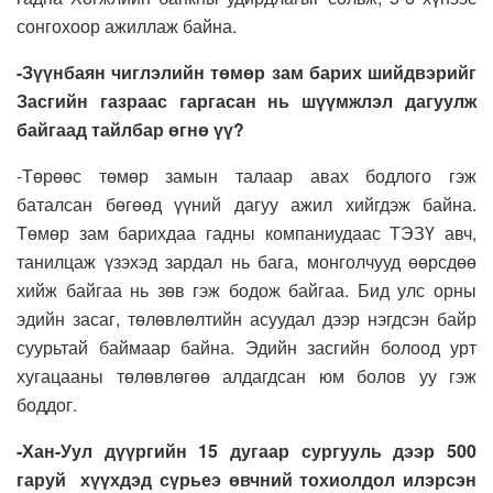
сонгохоор ажиллаж байна.
-Зүүнбаян чиглэлийн төмөр зам барих шийдвэрийг
Засгийн газраас гаргасан нь шүүмжлэл дагуулж
байгаад тайлбар өгнө үү?
-Төрөөс төмөр замын талаар авах бодлого гэж
баталсан бөгөөд үүний дагуу ажил хийгдэж байна.
Төмөр зам барихдаа гадны компаниудаас ТЭЗҮ авч,
танилцаж үзэхэд зардал нь бага, монголчууд өөрсдөө
хийж байгаа нь зөв гэж бодож байгаа. Бид улс орны
эдийн засаг, төлөвлөлтийн асуудал дээр нэгдсэн байр
суурьтай баймаар байна. Эдийн засгийн болоод урт
хугацааны төлөвлөгөө алдагдсан юм болов уу гэж
боддог.
-Хан-Уул дүүргийн 15 дугаар сургууль дээр 500
гаруй хүүхдэд сүрьеэ өвчний тохиолдол илэрсэн