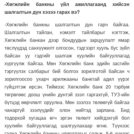
-Хөгжлийн банкны үйл ажиллагаанд хийсэн
шалгалтын дүн хэзээ гарах вэ?
-Хөгжлийн банкны шалгалтын дүн гарч байгаа.
Шалгалтын тайлан, нэмэлт тайлбарыг нэгтгэж,
Хөгжлийн банкан дээр бондуудын зарцуулалт ямар
төслүүдэд санхүүжилт олгосон, тэдгээрт хууль бус зүйл
байсан уу гэдгийг шалгаж хуулийн байгууллагад
хүргүүлж байгаа. Мөн Хөгжлийн банк эдийн засгийн
тэргүүлэх салбарыг бий болгох зорилготой байсан ч
зорилгоосоо ухарч арилжааны банктай адил үүрэг
гүйцэтгэж ирсэн. Тиймээс Хөгжлийн банк 20 тэрбум
төгрөгөөс доош үнийн дүнтэй зээл гаргахгүй, ТУЗ-ийн
бүтцэд өөрчлөлт оруулна. Мөн зээлээ төлөөгүй байгаа
чанаргүй зээлүүдийг олон нийтэд зарлана. Бид
тодорхой хугацаа өгч эргэн төлөлт хийгдэхгүй бол
хуулийн байгууллагад шалгуулахаар өгнө. Түүнээс
гадна Хөгжлийн банкны удирдлагыг сольж, 5-6 хүнээс