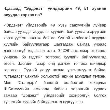
-Цаашид “Эрдэнэт” үйлд­вэрийн 49, 51 хувийн
асуудал хэрхэх вэ?
-“Эрдэнэт” үйлдвэрийн 49 хувь санхүүгийн луйвар
байсан уу гэдэг асуудлыг хуулийн байгууллага эрүүгийн
хэрэг үүсгэн шалгаж байгаа. Үүнтэй холбоотой асуудал
хуулийн байгууллагаар шалгагдаж байгаа учраас
дэлгэрэнгүй мэдээлэл алга. ЗГХЭГ-аас ямар хохирол
учирсан бэ гэдгийг тогтоож, хуулийн байгууллагад
өгсөн. Засгийн газар онц дэглэм тогтоох шийдвэр
гаргасан. Түүний дагуу ажлаа үргэлжлүүлж байна.
“Стандарт” банктай холбоотой өрийн асуудлыг төлсөн.
Мөн “Стандарт” банктай холбоотой хохирлыг
Ш.Батхүүгийн өмчлөлд байсан хөрөнгийг хураах
замаар “Эрдэнэт” үйлдвэрийг хохиролгүй болгох
хүсэлтийг хуулийг байгууллагад хүргүүлсэн.