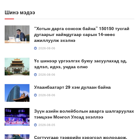
Шинэ мэдээ
“Хотын дарга сонсож байна” 150150 тусгай
дугаарыг наймдугаар сарын 14-нөөс
ажиллуулж эхэлнэ
2026-08-06
Үс шинээр үргээлгэх буюу засуулахад эд,
эдлэл, идээ, ундаа олно
2026-08-06
Улаанбаатарт 29 хэм дулаан байна
2026-08-06
Зүүн азийн волейболын аварга шалгаруулах
тэмцээн Монгол Улсад эхэллээ
2026-08-05
Согтуугаар тээврийн хэрэгсэл жолоодож,