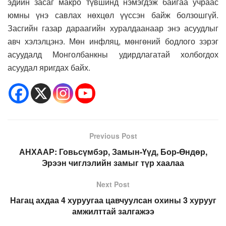
эдийн засаг макро түвшинд нэмэгдэж байгаа учраас
юмны үнэ савлах нөхцөл үүссэн байж болзошгүй.
Засгийн газар дараагийн хуралдаанаар энэ асуудлыг
авч хэлэлцэнэ. Мөн инфляц, мөнгөний бодлого зэрэг
асуудалд Монголбанкны удирдлагатай холбогдох
асуудал яригдах байх.
Previous Post
АНХААР: Говьсүмбэр, Замын-Үүд, Бор-Өндөр,
Эрээн чиглэлийн замыг түр хаалаа
Next Post
Нагац ахдаа 4 хуруугаа цавчуулсан охины 3 хурууг
амжилттай залгажээ