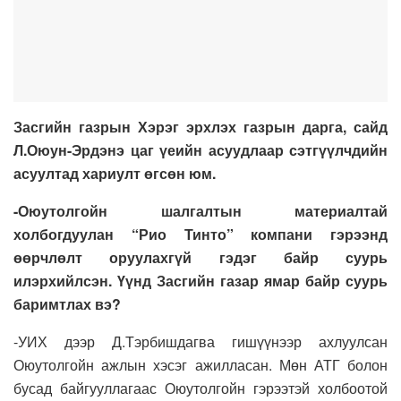
Засгийн газрын Хэрэг эрхлэх газрын дарга, сайд
Л.Оюун-Эрдэнэ цаг үеийн асуудлаар сэтгүүлчдийн
асуул­тад хариулт өгсөн юм.
-Оюутолгойн шалгалтын материал­тай
холбогдуулан “Рио Тинто” компани гэрээнд
өөрчлөлт оруулахгүй гэдэг байр суурь
илэрхийлсэн. Үүнд Засгийн газар ямар байр суурь
баримтлах вэ?
-УИХ дээр Д.Тэрбишдагва гишүүнээр ахлуулсан
Оюутолгойн ажлын хэсэг ажилласан. Мөн АТГ болон
бусад байгууллагаас Оюутолгойн гэрээтэй холбоотой