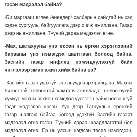
гэсэн мэдээлэл байна?
-Би маргааш өглөө /өнөөдөр/ салбарын сайдтай нь хэд
хэдэн сургууль, байгууллага дээр очиж ажиллана. Газар
дээр нь ажиллана. Түүний дараа мэдээлэл өгнө.
-Мах, шатахууны үнэ өссөн нь өргөн хэрэглээний
барааны үнэ нэмэгдэх шалтгаан болоод байна.
Засгийн газар инфляц нэмэгдүүлэхгүй байх
чиглэлээр ямар ажил хийж байна вэ?
-Засгийн газар удахгүй энэ асуудлаар ярилцана. Махны
бизнестэй, холбоотой, хамтарч ажилладаг, нөлөө бүхий
хүмүүс махны зохион хомсдол үүсгэсэн байж болзошгүй
гэдэг мэдээлэл ирсэн. Үүн дээр Тагнуулын ерөнхий
газар шалгаж байгаа бөгөөд удахгүй Засгийн газарт
мэдээлэл өгнө гэсэн. Түүний дараа шаардлагатай бол
мэдээлэл өгнө. Ер нь улсын нэгдсэн төсөв нэмэгдсэн,