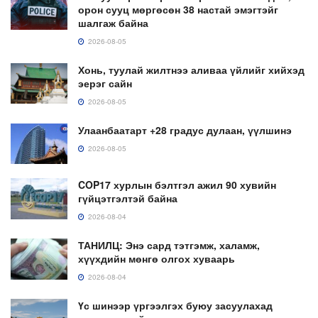
орон сууц мөргөсөн 38 настай эмэгтэйг
шалгаж байна
2026-08-05
Хонь, туулай жилтнээ аливаа үйлийг хийхэд
эерэг сайн
2026-08-05
Улаанбаатарт +28 градус дулаан, үүлшинэ
2026-08-05
COP17 хурлын бэлтгэл ажил 90 хувийн
гүйцэтгэлтэй байна
2026-08-04
ТАНИЛЦ: Энэ сард тэтгэмж, халамж,
хүүхдийн мөнгө олгох хуваарь
2026-08-04
Үс шинээр үргээлгэх буюу засуулахад