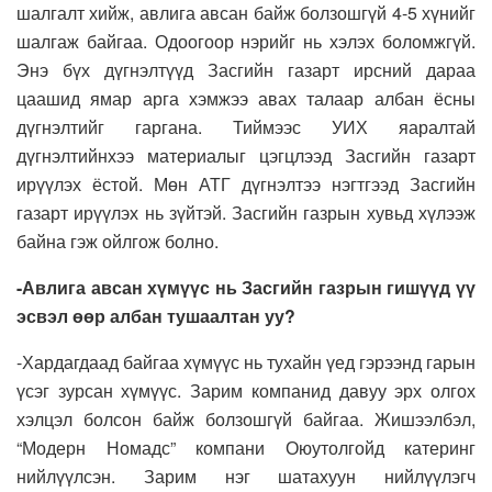
шалгалт хийж, авлига авсан байж болзошгүй 4-5 хүнийг
шалгаж байгаа. Одоогоор нэрийг нь хэлэх боломжгүй.
Энэ бүх дүгнэлтүүд Засгийн газарт ирсний дараа
цаашид ямар арга хэмжээ авах талаар албан ёсны
дүгнэлтийг гаргана. Тиймээс УИХ яаралтай
дүгнэлтийнхээ материалыг цэгцлээд Засгийн газарт
ирүүлэх ёстой. Мөн АТГ дүгнэлтээ нэгтгээд Засгийн
газарт ирүүлэх нь зүйтэй. Засгийн газрын хувьд хүлээж
байна гэж ойлгож болно.
-Авлига авсан хүмүүс нь Засгийн газрын гишүүд үү
эсвэл өөр албан тушаалтан уу?
-Хардагдаад байгаа хүмүүс нь тухайн үед гэрээнд гарын
үсэг зурсан хүмүүс. Зарим компанид давуу эрх олгох
хэлцэл болсон байж болзошгүй байгаа. Жишээлбэл,
“Модерн Номадс” компани Оюутолгойд катеринг
нийлүүлсэн. Зарим нэг шатахуун нийлүүлэгч