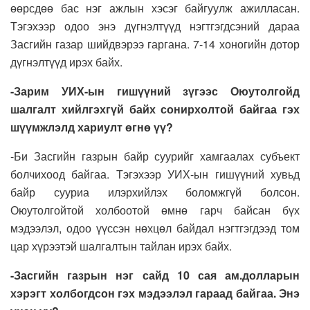
өөрсдөө бас нэг ажлын хэсэг байгуулж ажилласан.
Тэгэхээр одоо энэ дүгнэлтүүд нэгтгэгдсэний дараа
Засгийн газар шийдвэрээ гаргана. 7-14 хоногийн дотор
дүгнэлтүүд ирэх байх.
-Зарим УИХ-ын гишүүний зүгээс Оюутолгойд
шалгалт хийлгэхгүй байх сонирхолтой байгаа гэх
шүүмжлэлд хариулт өгнө үү?
-Би Засгийн газрын байр суурийг хамгаалах субъект
болчихоод байгаа. Тэгэхээр УИХ-ын гишүүний хувьд
байр сууриа илэрхийлэх боломжгүй болсон.
Оюутолгойтой холбоотой өмнө гарч байсан бүх
мэдээлэл, одоо үүссэн нөхцөл байдал нэгтгэгдээд том
цар хүрээтэй шалгалтын тайлан ирэх байх.
-Засгийн газрын нэг сайд 10 сая ам.долларын
хэрэгт холбогдсон гэх мэдээлэл гараад байгаа. Энэ