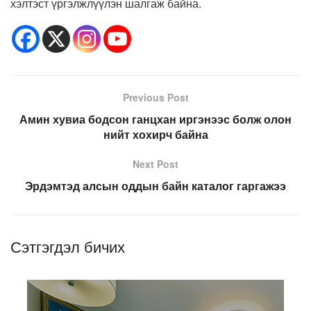
хэлтэст үргэлжлүүлэн шалгаж байна.
Previous Post
Амин хувиа бодсон ганцхан иргэнээс болж олон
нийт хохирч байна
Next Post
Эрдэмтэд алсын оддын байн каталог гаргажээ
Сэтгэгдэл бичих