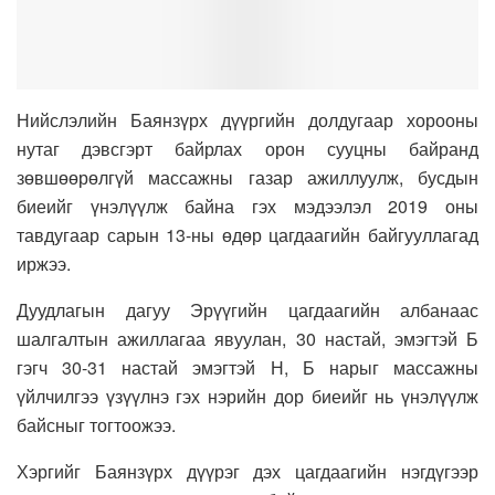
Нийслэлийн Баянзүрх дүүргийн долдугаар хорооны
нутаг дэвсгэрт байрлах орон сууцны байранд
зөвшөөрөлгүй массажны газар ажиллуулж, бусдын
биеийг үнэлүүлж байна гэх мэдээлэл 2019 оны
тавдугаар сарын 13-ны өдөр цагдаагийн байгууллагад
иржээ.
Дуудлагын дагуу Эрүүгийн цагдаагийн албанаас
шалгалтын ажиллагаа явуулан, 30 настай, эмэгтэй Б
гэгч 30-31 настай эмэгтэй Н, Б нарыг массажны
үйлчилгээ үзүүлнэ гэх нэрийн дор биеийг нь үнэлүүлж
байсныг тогтоожээ.
Хэргийг Баянзүрх дүүрэг дэх цагдаагийн нэгдүгээр