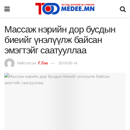
Массаж нэрийн дор бусдын
биеийг үнэлүүлж байсан
эмэгтэйг саатууллаа
Нийтэлсэн:
Г.Гоо
2019-05-14