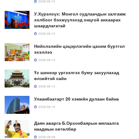
2026-08-10
У.Хүрэлсүх: Монгол судлаачдын залгамж
холбоог бэхжүүлэхэд онцгой анхаарах
шаардлагатай
2026-08-10
Нийслэлийн цэцэрлэгийн цахим бүртгэл
эхэллээ
2026-08-10
Үс шинээр үргээлгэх буюу засуулахад
өлзийтэй сайн
2026-08-10
Улаанбаатарт 20 хэмийн дулаан байна
2026-08-10
Даян аварга Б.Орхонбаярын мялаалга
наадмын хөтөлбөр
2026-08-08