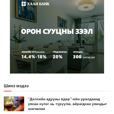
Шинэ мэдээ
“Дэлхийн адууны өдөр”-ийн уралдаанд
уясан хүлэг нь түрүүлж, айрагдсан уяачдыг
шагналаа