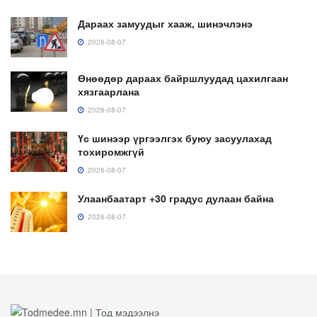
Дараах замуудыг хааж, шинэчлэнэ
2026-08-07
Өнөөдөр дараах байршлуудад цахилгаан
хязгаарлана
2026-08-07
Үс шинээр үргээлгэх буюу засуулахад
тохиромжгүй
2026-08-07
Улаанбаатарт +30 градус дулаан байна
2026-08-07