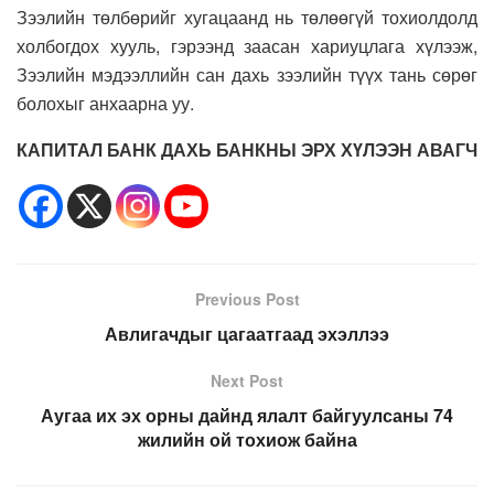
Зээлийн төлбөрийг хугацаанд нь төлөөгүй тохиолдолд
холбогдох хууль, гэрээнд заасан хариуцлага хүлээж,
Зээлийн мэдээллийн сан дахь зээлийн түүх тань сөрөг
болохыг анхаарна уу.
КАПИТАЛ БАНК ДАХЬ БАНКНЫ ЭРХ ХҮЛЭЭН АВАГЧ
Previous Post
Авлигачдыг цагаатгаад эхэллээ
Next Post
Аугаа их эх орны дайнд ялалт байгуулсаны 74
жилийн ой тохиож байна