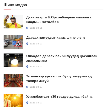
Шинэ мэдээ
Даян аварга Б.Орхонбаярын мялаалга
наадмын хөтөлбөр
2026-08-08
Дараах замуудыг хааж, шинэчлэнэ
2026-08-07
Өнөөдөр дараах байршлуудад цахилгаан
хязгаарлана
2026-08-07
Үс шинээр үргээлгэх буюу засуулахад
тохиромжгүй
2026-08-07
Улаанбаатарт +30 градус дулаан байна
2026-08-07