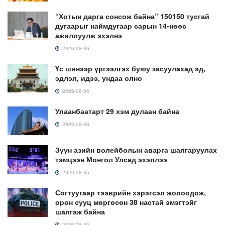
“Хотын дарга сонсож байна” 150150 тусгай
дугаарыг наймдугаар сарын 14-нөөс
ажиллуулж эхэлнэ
2026-08-06
Үс шинээр үргээлгэх буюу засуулахад эд,
эдлэл, идээ, ундаа олно
2026-08-06
Улаанбаатарт 29 хэм дулаан байна
2026-08-06
Зүүн азийн волейболын аварга шалгаруулах
тэмцээн Монгол Улсад эхэллээ
2026-08-05
Согтуугаар тээврийн хэрэгсэл жолоодож,
орон сууц мөргөсөн 38 настай эмэгтэйг
шалгаж байна
2026-08-05