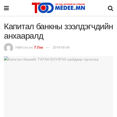
Капитал банкны зээлдэгчдийн
анхааралд
Нийтэлсэн:
Г.Гоо
2019-05-09