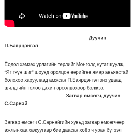
Дуучин
П.Баярцэнгэл
Ёодол хэмээх урлагийн төрлийг Монголд нутагшуулж,
“Яг түүн шиг” шоунд оролцон өөрийгөө ямар авьяастай
болохоо харуулаад амжсан П.Баярцэнгэл энэ удаад
шилдгийн төлөө дахин өрсөлдөхөөр болжээ.
Загвар өмсөгч, дуучин
С.Сарнай
Загвар өмсөгч С.Сарнайгийн хувьд загвар өмсөгчөөр
ажлынхаа хажуугаар бие даасан хоёр ч уран бүтээл