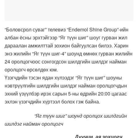
“Боловсрол суваг” телевиз “Endemol Shine Group”-ийн
албан ёсны эрхтэйгээр “Яг түүн шиг” шоуг гурван жил
дараалан амжилттай зохион байгуулсан билээ. Харин
энэ жилийн “Яг түүн шиг-4” шоунд өмнөх гурван жилийн
24 оролцогчоос сонгогдсон шилдгийн шилдэг найман
оролцогч өрсөлдөх юм.
Үзэгчдийн тэсэн ядан хүлээдэг “Яг түүн шиг” шоуны
нэвтрүүлгийн шилдгийн шилдэг найман оролцогчдын
эхний үзүүлбэр ирэх сарын 5-ны өдрийн 20:00 цагаас
эхлэн үзэгчдийн хүртээл болох гэж байна.
“Яг түүн шиг” шоунд оролцох шилдгийн
шилдэг найман оролцогч
Дуучин, ая зохиогч