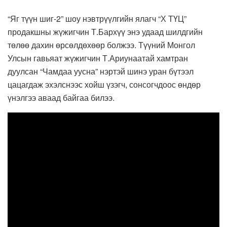
“Яг түүн шиг-2” шоу нэвтрүүлгийн ялагч “Х ТҮЦ”
продакшны жүжигчин Т.Бархүү энэ удаад шилдгийн
төлөө дахин өрсөлдөхөөр болжээ. Түүний Монгол
Улсын гавьяат жүжигчин Т.Ариунаатай хамтран
дуулсан “Чамдаа уусна” нэртэй шинэ уран бүтээл
цацагдаж эхэлснээс хойш үзэгч, сонсогчдоос өндөр
үнэлгээ аваад байгаа билээ.