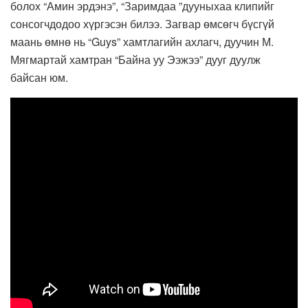
болох “Амин эрдэнэ”, “Заримдаа ”дууныхаа клипийг
сонсогчдодоо хүргэсэн билээ. Загвар өмсөгч бүсгүй
маань өмнө нь “Guys” хамтлагийн ахлагч, дуучин М.
Мягмартай хамтран “Байна уу Ээжээ” дууг дуулж
байсан юм.