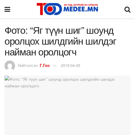
Фото: “Яг түүн шиг” шоунд
оролцох шилдгийн шилдэг
найман оролцогч
Нийтэлсэн:
Г.Гоо
2019-04-26