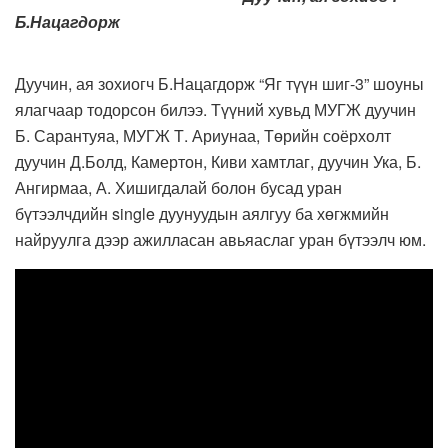
Б.Нацагдорж
Дуучин, ая зохиогч Б.Нацагдорж “Яг түүн шиг-3” шоуны
ялагчаар тодорсон билээ. Түүний хувьд МУГЖ дуучин
Б. Сарантуяа, МУГЖ Т. Ариунаа, Төрийн соёрхолт
дуучин Д.Болд, Камертон, Киви хамтлаг, дуучин Ука, Б.
Ангирмаа, А. Хишигдалай болон бусад уран
бүтээлчдийн single дуунуудын аялгуу ба хөгжмийн
найруулга дээр ажилласан авьяаслаг уран бүтээлч юм.