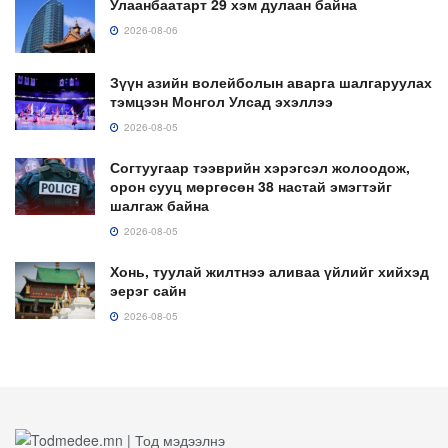
Улаанбаатарт 29 хэм дулаан байна
2026-08-06
Зүүн азийн волейболын аварга шалгаруулах
тэмцээн Монгол Улсад эхэллээ
2026-08-05
Согтуугаар тээврийн хэрэгсэл жолоодож,
орон сууц мөргөсөн 38 настай эмэгтэйг
шалгаж байна
2026-08-05
Хонь, туулай жилтнээ аливаа үйлийг хийхэд
эерэг сайн
2026-08-05