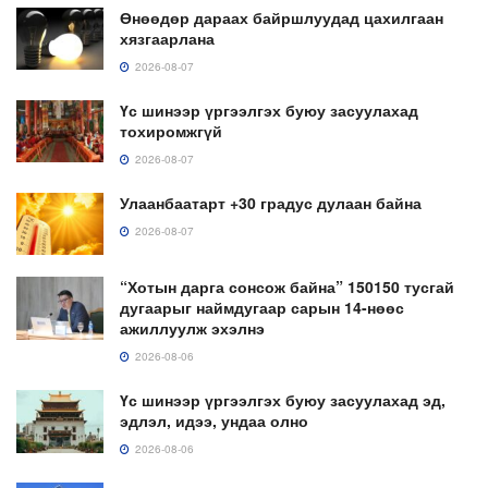
Өнөөдөр дараах байршлуудад цахилгаан
хязгаарлана
2026-08-07
Үс шинээр үргээлгэх буюу засуулахад
тохиромжгүй
2026-08-07
Улаанбаатарт +30 градус дулаан байна
2026-08-07
“Хотын дарга сонсож байна” 150150 тусгай
дугаарыг наймдугаар сарын 14-нөөс
ажиллуулж эхэлнэ
2026-08-06
Үс шинээр үргээлгэх буюу засуулахад эд,
эдлэл, идээ, ундаа олно
2026-08-06