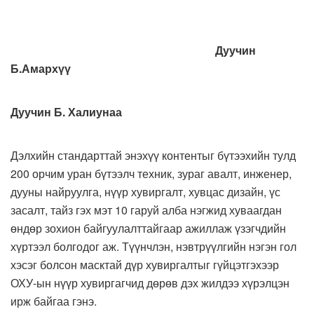
Дуучин
Б.Амархүү
Дуучин Б. Халиунаа
Дэлхийн стандарттай энэхүү контентыг бүтээхийн тулд
200 орчим уран бүтээлч техник, зураг авалт, инженер,
дууны найруулга, нүүр хувиргалт, хувцас дизайн, үс
засалт, тайз гэх мэт 10 гаруй алба нэгжид хуваагдан
өндөр зохион байгуулалттайгаар ажиллаж үзэгчдийн
хүртээл болгодог аж. Түүнчлэн, нэвтрүүлгийн нэгэн гол
хэсэг болсон масктай дүр хувиргалтыг гүйцэтгэхээр
ОХУ-ын нүүр хувиргагчид дөрөв дэх жилдээ хүрэлцэн
ирж байгаа гэнэ.