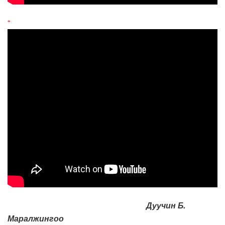
“
Дуучин Б.
Маралжингоо