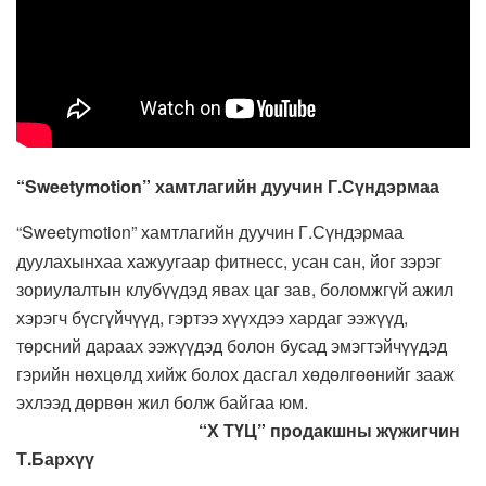
“Sweetymotion” хамтлагийн дуучин Г.Сүндэрмаа
“Sweetymotion” хамтлагийн дуучин Г.Сүндэрмаа
дуулахынхаа хажуугаар фитнесс, усан сан, йог зэрэг
зориулалтын клубүүдэд явах цаг зав, боломжгүй ажил
хэрэгч бүсгүйчүүд, гэртээ хүүхдээ хардаг ээжүүд,
төрсний дараах ээжүүдэд болон бусад эмэгтэйчүүдэд
гэрийн нөхцөлд хийж болох дасгал хөдөлгөөнийг зааж
эхлээд дөрвөн жил болж байгаа юм.
“Х ТҮЦ” продакшны жүжигчин
Т.Бархүү