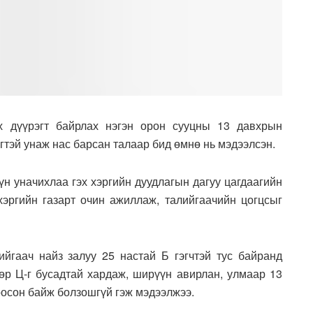
 дүүрэгт байрлах нэгэн орон сууцны 13 давхрын
эгтэй унаж нас барсан талаар бид өмнө нь мэдээлсэн.
үн уначихлаа гэх хэргийн дуудлагын дагуу цагдаагийн
эргийн газарт очин ажиллаж, талийгаачийн цогцсыг
йгаач найз залуу 25 настай Б гэгчтэй тус байранд
өр Ц-г бусадтай хардаж, ширүүн авирлан, улмаар 13
оосон байж болзошгүй гэж мэдээлжээ.