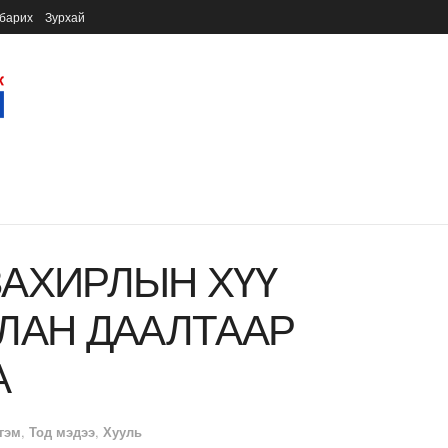
барих
Зурхай
ЗАХИРЛЫН ХҮҮ
ЛАН ДААЛТААР
А
гэм
,
Тод мэдээ
,
Хууль