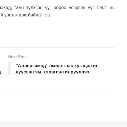
хад, “Хүн түлхсэн үү, өөрөө үсэрсэн үү” гэдэг нь
й үргэлжилж байна” гэв.
Next Post
“Аллергимед” эмнэлгээс хугацаа нь
д
дууссан эм, хэрэгсэл илрүүллээ