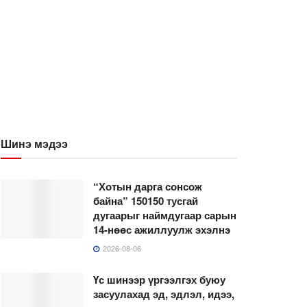
Шинэ мэдээ
“Хотын дарга сонсож
байна” 150150 тусгай
дугаарыг наймдугаар сарын
14-нөөс ажиллуулж эхэлнэ
2026-08-06
Үс шинээр үргээлгэх буюу
засуулахад эд, эдлэл, идээ,