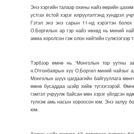
Энэ хэргийн талаар охины найз өөрийн цахим
устгах ёстой хэрэг илрүүлэлтэнд хүндрэл уч
Гэтэл энэ энэ сарын 11-нд хэрэгтэн болох
О.Боргилын ар гэр найз нөхөд нь миний на
амиа хоролсон гэж олон нийтийн сүлжээгээр т
Тэрбээр өмнө нь “Монголын тор уутны за
н.Отгонбаярын хүү О.Боргил миний найзыг ал
Монголын шүүх цагдаагийн байгууллага мөнгө
өмнө бусаддаа шэйр хийж түгээгээрэй. Өмнө
гэмтэл учруулж байсан мөн хэрэг үйлдсэн өдө
түлхэж амь насын хороосон юм. Энэ залуу б
юм.
Харин найз охиноо 13 давхраас түлхсэн ба