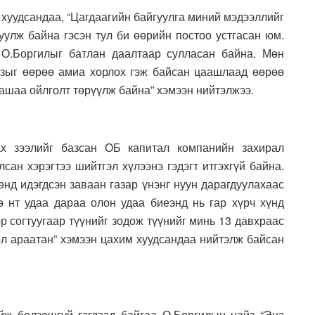
 хуудсандаа, “Цагдаагийн байгуулга миний мэдээллийг
руулж байна гэсэн тул би өөрийн постоо устгасан юм.
 О.Боргилыг батлан даалтаар сулласан байна. Мөн
йзыг өөрөө амиа хорлох гэж байсан цаашлаад өөрөө
ашаа ойлголт төрүүлж байна” хэмээн нийтэлжээ.
х зээлийг базсан ОБ капитал компанийн захирал
сан хэрэгтээ шийтгэл хүлээнэ гэдэгт итгэхгүй байна.
нд идэгдсэн заваан газар үнэнг нуун дарагдуулахаас
 нт удаа дараа олон удаа биеэнд нь гар хүрч хүнд
р согтуугаар түүнийг зодож түүнийг минь 13 давхраас
ол араатан” хэмээн цахим хуудсандаа нийтэлж байсан
йж болзошгүй гэгдээд байгаа О.Боргилын найз “Энэ