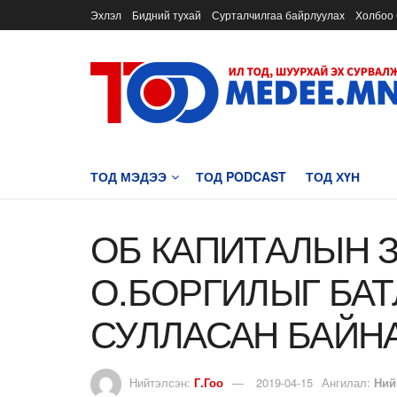
Эхлэл
Бидний тухай
Сурталчилгаа байрлуулах
Холбоо 
ТОД МЭДЭЭ
ТОД PODCAST
ТОД ХҮН
ОБ КАПИТАЛЫН 
О.БОРГИЛЫГ БАТ
СУЛЛАСАН БАЙН
Нийтэлсэн:
Г.Гоо
2019-04-15
Ангилал:
Ний