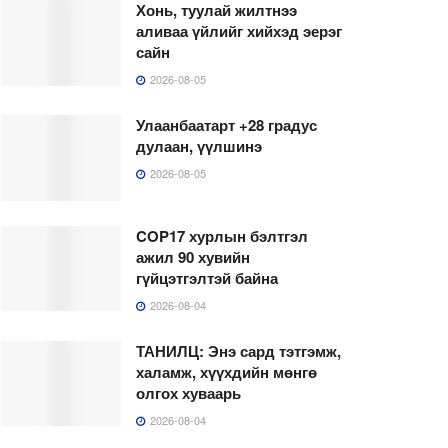
Хонь, туулай жилтнээ
аливаа үйлийг хийхэд эерэг
сайн
2026-08-05
Улаанбаатарт +28 градус
дулаан, үүлшинэ
2026-08-05
COP17 хурлын бэлтгэл
ажил 90 хувийн
гүйцэтгэлтэй байна
2026-08-04
ТАНИЛЦ: Энэ сард тэтгэмж,
халамж, хүүхдийн мөнгө
олгох хуваарь
2026-08-04