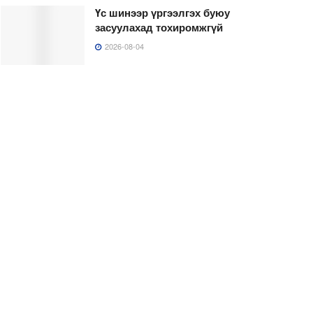
Үс шинээр үргээлгэх буюу
засуулахад тохиромжгүй
2026-08-04