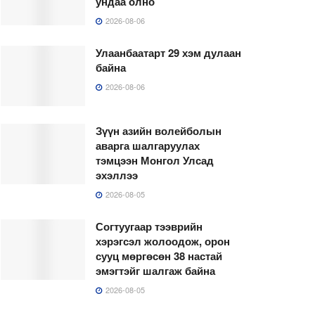
ундаа олно
2026-08-06
Улаанбаатарт 29 хэм дулаан
байна
2026-08-06
Зүүн азийн волейболын
аварга шалгаруулах
тэмцээн Монгол Улсад
эхэллээ
2026-08-05
Согтуугаар тээврийн
хэрэгсэл жолоодож, орон
сууц мөргөсөн 38 настай
эмэгтэйг шалгаж байна
2026-08-05