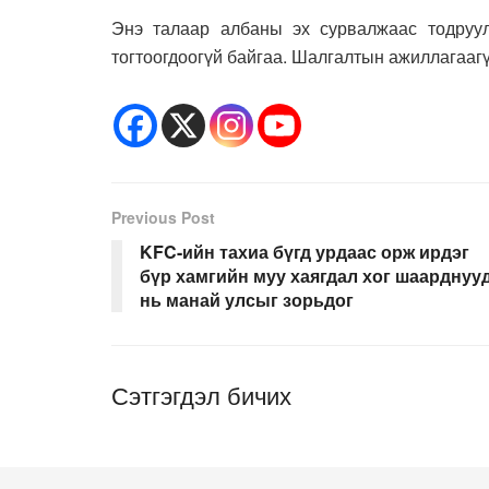
Энэ талаар албаны эх сурвалжаас тодруула
тогтоогдоогүй байгаа. Шалгалтын ажиллагаагү
Previous Post
KFC-ийн тахиа бүгд урдаас орж ирдэг
бүр хамгийн муу хаягдал хог шаарднуу
нь манай улсыг зорьдог
Сэтгэгдэл бичих