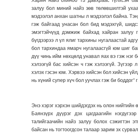
залуу бол миний найз зөв төлөвшилтэй ухаа
мэдээлэл анхан шатны л мэдээлэл байна. Тэн
гэж байгаад унасан бол бид мэдэхгүй, шидс
эмэгтэйчүүд дэмжиж байхад хайран залуу г
бүгдээрээ л үл ялиг тархины нугалаастай адгу
бол тархиндаа ямарч нугалаасгүй юм шиг бай
дүү чинь ийм нөхцөлд унавал яах вэ гэж нэг б
хэлээгүй бас хийсэн ч гэж хэлээгүй. Зүгээр
хэлэх гэсэн юм. Хэрвээ хийсэн бол хийсэн үй
нь хүний супер хүч бол уучлах гэж би боддог” 
Энэ хэрэг хэрхэн шийдэгдэх нь олон нийтийн 
Баянзүрх дүүрэг дэх цагдаагийн нэгдүгээ
талийгаачийн найз залуу болох сэжигтэн эт
байсан нь тогтоогдсон талаар зарим эх сурва