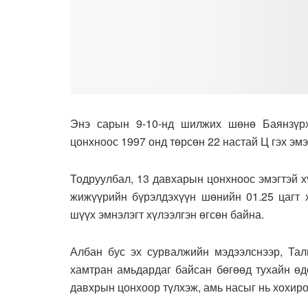
Энэ сарын 9-10-нд шилжих шөнө Баянзүрх
цонхноос 1997 онд төрсөн 22 настай Ц гэх эм
Тодруулбал, 13 давхарын цонхноос эмэгтэй х
жижүүрийн бүрэлдэхүүн шөнийн 01.25 цагт х
шүүх эмнэлэгт хүлээлгэн өгсөн байна.
Албан бус эх сурвалжийн мэдээлснээр, Тали
хамтран амьдардаг байсан бөгөөд тухайн өд
давхрын цонхоор түлхэж, амь насыг нь хохир