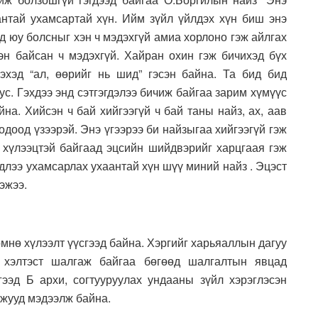
нтай ухамсартай хүн. Ийм зүйл үйлдэх хүн биш энэ
д юу болсныг хэн ч мэдэхгүй амиа хорлоно гэж айлгах
эн байсан ч мэдэхгүй. Хайран охин гэж бичихэд бүх
эхэд “ал, өөрийг нь шид” гэсэн байна. Та бид бид
ус. Гэхдээ энд сэтгэгдэлээ бичиж байгаа зарим хүмүүс
на. Хийсэн ч бай хийгээгүй ч бай таны найз, ах, аав
одоод үзээрэй. Энэ үгээрээ би найзыгаа хийгээгүй гэж
 л хүлээцтэй байгаад эцсийн шийдвэрийг харцгаая гэж
лдлээ ухамсарлах ухаантай хүн шүү миний найз . Эцэст
гэжээ.
өмнө хүлээлт үүсгээд байна. Хэргийг харьяаллын дагуу
р хэлтэст шалгаж байгаа бөгөөд шалгалтын явцад
гээд Б архи, согтууруулах ундааны зүйл хэрэглэсэн
лжууд мэдээлж байна.