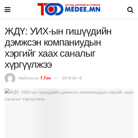
ЖДҮ: УИХ-ын гишүүдийн
дэмжсэн компаниудын
хэргийг хаах саналыг
хүргүүлжээ
Нийтэлсэн:
Г.Гоо
2019-04-15