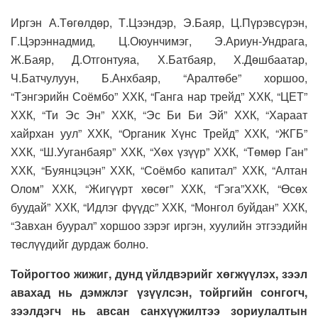
Иргэн А.Төгөлдөр, Т.Цээндэр, Э.Баяр, Ц.Пүрэвсүрэн,
Г.Цэрэннадмид, Ц.Оюунчимэг, Э.Ариун-Ундрага,
Ж.Баяр, Д.Отгонтуяа, Х.Батбаяр, Х.Дөшбаатар,
Ч.Батчулуун, Б.Анхбаяр, “Аралтөбе” хоршоо,
“Тэнгэрийн Соёмбо” ХХК, “Ганга нар трейд” ХХК, “ЦЕТ”
ХХК, “Ти Эс Эн” ХХК, “Эс Би Би Эй” ХХК, “Хараат
хайрхан уул” ХХК, “Органик Хүнс Трейд” ХХК, “ЖГБ”
ХХК, “Ш.Ууганбаяр” ХХК, “Хөх үзүүр” ХХК, “Төмөр Ган”
ХХК, “Буянцэцэн” ХХК, “Соёмбо капитал” ХХК, “Алтан
Олом” ХХК, “Жигүүрт хөсөг” ХХК, “Гэга”ХХК, “Өсөх
буудай” ХХК, “Идлэг фүүдс” ХХК, “Монгол буйдан” ХХК,
“Завхан буурал” хоршоо зэрэг иргэн, хуулийн этгээдийн
төслүүдийг дурдаж болно.
Тойрогтоо жижиг, дунд үйлдвэрийг хөгжүүлэх, зээл
авахад нь дэмжлэг үзүүлсэн, тойргийн сонгогч,
зээлдэгч нь авсан санхүүжилтээ зориулалтын