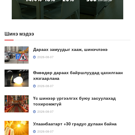
Шинэ мэдээ
Дараах замуудыг хааж, шинэчлэнэ
2026-08-07
Өнөөдөр дараах байршлуудад цахилгаан
хязгаарлана
2026-08-07
Үс шинээр үргээлгэх буюу засуулахад
тохиромжгүй
2026-08-07
Улаанбаатарт +30 градус дулаан байна
2026-08-07