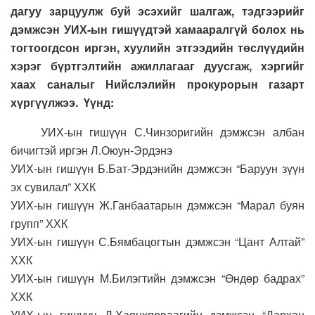
дагуу зарцуулж буй эсэхийг шалгаж, тэдгээрийг
дэмжсэн УИХ-ын гишүүдтэй хамааралгүй болох нь
тогтоогдсон иргэн, хуулийн этгээдийн төслүүдийн
хэрэг бүртгэлтийн ажиллагааг дуусгаж, хэргийг
хаах саналыг Нийслэлийн прокурорын газарт
хүргүүлжээ. Үүнд:
УИХ-ын гишүүн С.Чинзоригийн дэмжсэн албан
бичигтэй иргэн Л.Оюун-Эрдэнэ
УИХ-ын гишүүн Б.Бат-Эрдэнийн дэмжсэн “Баруун зүүн
эх сувилал” ХХК
УИХ-ын гишүүн Ж.Ганбаатарын дэмжсэн “Марал буян
групп” ХХК
УИХ-ын гишүүн С.Бямбацогтын дэмжсэн “Цант Алтай”
ХХК
УИХ-ын гишүүн М.Билэгтийн дэмжсэн “Өндөр бадрах”
ХХК
УИХ-ын гишүүн Д.Хаянхярваагийн дэмжсэн “Дархан