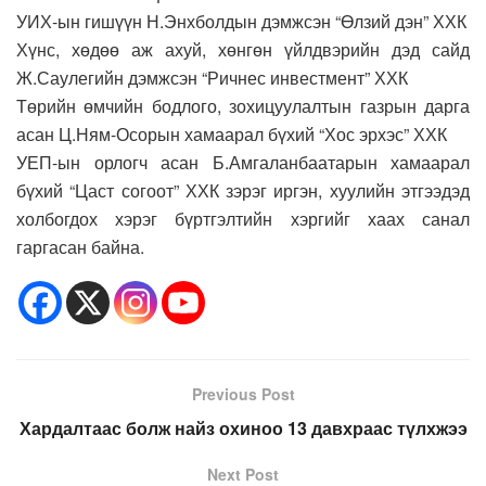
УИХ-ын гишүүн Н.Энхболдын дэмжсэн “Өлзий дэн” ХХК
Хүнс, хөдөө аж ахуй, хөнгөн үйлдвэрийн дэд сайд
Ж.Саулегийн дэмжсэн “Ричнес инвестмент” ХХК
Төрийн өмчийн бодлого, зохицуулалтын газрын дарга
асан Ц.Ням-Осорын хамаарал бүхий “Хос эрхэс” ХХК
УЕП-ын орлогч асан Б.Амгаланбаатарын хамаарал
бүхий “Цаст согоот” ХХК зэрэг иргэн, хуулийн этгээдэд
холбогдох хэрэг бүртгэлтийн хэргийг хаах санал
гаргасан байна.
Previous Post
Хардалтаас болж найз охиноо 13 давхраас түлхжээ
Next Post