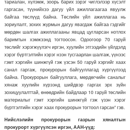
тариалан, хүлэмж, зоорь барих зэрэг чиглэлээр хүсэлт
гаргасан, түүнийхээ дагуу үйл ажиллагаагаа явуулж
байгаа төслүүд байна. Төслийн үйл ажиллагаа нь
зориулалт, зохих журмын дагуу явагдаж байгаа гэдгийг
мөрдөн шалгах ажиллагааны явцад цугларсан нотлох
баримтын хэмжээнд тогтоосон. Одоогоор 70 гаруй
төслийг хэрэгжүүлэгч иргэн, хуулийн этгээдийн үйлдэлд
хэрэг бүртгэлтийн хэрэг нээн тусгаарлан шалгаж, үүнээс
гэмт хэргийн шинжгүй гэж үзсэн 50 гаруй хэргийг хаах
санал гаргаж, прокурорын байгууллагад хүргүүлээд
байна. Прокурорын байгууллага, мөрдөгчийн саналыг
хянаж хуулийн хүрээнд шийдвэр гаргах эрх зүйн
зохицуулалттай, өнөөдрийн байдлаар 10 гаруй төслийн
материалыг гэмт хэргийн шинжгүй гэж үзэн хэрэг
бүртгэлтийн хэрэг хаах прокурорын тогтоол гарсан” гэв.
Нийслэлийн прокурорын газрын хяналтын
прокурорт хүргүүлсэн иргэн, ААН-үүд: