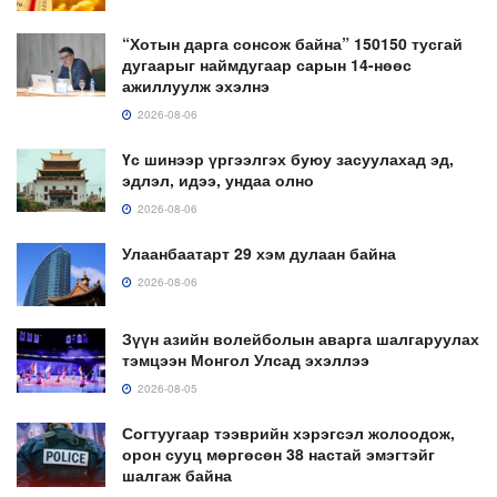
“Хотын дарга сонсож байна” 150150 тусгай
дугаарыг наймдугаар сарын 14-нөөс
ажиллуулж эхэлнэ
2026-08-06
Үс шинээр үргээлгэх буюу засуулахад эд,
эдлэл, идээ, ундаа олно
2026-08-06
Улаанбаатарт 29 хэм дулаан байна
2026-08-06
Зүүн азийн волейболын аварга шалгаруулах
тэмцээн Монгол Улсад эхэллээ
2026-08-05
Согтуугаар тээврийн хэрэгсэл жолоодож,
орон сууц мөргөсөн 38 настай эмэгтэйг
шалгаж байна