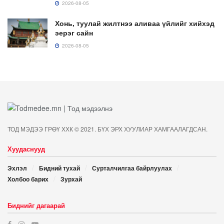
2026-08-05
Хонь, туулай жилтнээ аливаа үйлийг хийхэд
эерэг сайн
2026-08-05
ТОД МЭДЭЭ ГРӨҮ ХХК © 2021. БҮХ ЭРХ ХУУЛИАР ХАМГААЛАГДСАН.
Хуудаснууд
Эхлэл
Бидний тухай
Сурталчилгаа байрлуулах
Холбоо барих
Зурхай
Биднийг дагаарай