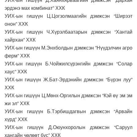
эрдэнэ мах комбинат” ХХК
УИХ-ын гишүүн Ц.Цогзолмаагийн дэмжсэн “Ширээт
онон” ХХК
УИХ-ын гишүүн Ч.Хүрэлбаатарын дэмжсэн “Хантай
хайрхан” ХХК
УИХ-ын гишүүн М.Энхболдын дэмжсэн ”Нүүдэлчин агро
ферм” ХХК
УИХ-ын гишүүн Б.Чойжилсүрэнгийн дэмжсэн “Солар
хаус” ХХК
УИХ-ын гишүүн Ж.Бат-Эрдэнийн дэмжсэн “Бүрэн луу”
ХХК
УИХ-ын гишүүн Ц.Мөнх-Оргилын дэмжсэн “Кэй өү эм эм
жи эл” ХХК
УИХ-ын гишүүн Б.Тэрбишдагвын дэмжсэн “Арвайн
хүрд” ХХК
УИХ-ын гишүүн Д.Оюунхоролын дэмжсэн “Саруул
хангайн чөлөөт бүс” ХХК