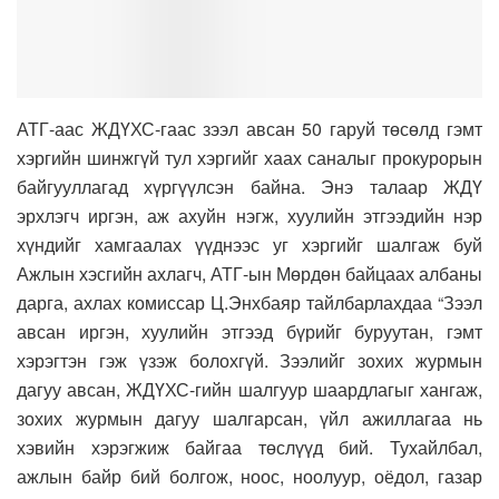
АТГ-аас ЖДҮХС-гаас зээл авсан 50 гаруй төсөлд гэмт
хэргийн шинжгүй тул хэргийг хаах саналыг прокурорын
байгууллагад хүргүүлсэн байна. Энэ талаар ЖДҮ
эрхлэгч иргэн, аж ахуйн нэгж, хуулийн этгээдийн нэр
хүндийг хамгаалах үүднээс уг хэргийг шалгаж буй
Ажлын хэсгийн ахлагч, АТГ-ын Мөрдөн байцаах албаны
дарга, ахлах комиссар Ц.Энхбаяр тайлбарлахдаа “Зээл
авсан иргэн, хуулийн этгээд бүрийг буруутан, гэмт
хэрэгтэн гэж үзэж болохгүй. Зээлийг зохих журмын
дагуу авсан, ЖДҮХС-гийн шалгуур шаардлагыг хангаж,
зохих журмын дагуу шалгарсан, үйл ажиллагаа нь
хэвийн хэрэгжиж байгаа төслүүд бий. Тухайлбал,
ажлын байр бий болгож, ноос, ноолуур, оёдол, газар