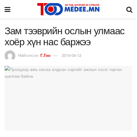
Зам тээврийн ослын улмаас
хоёр хүн нас баржээ
Нийтэлсэн:
Г.Гоо
2019-04-12