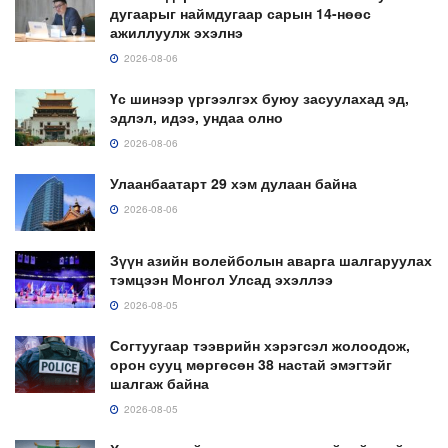
дугаарыг наймдугаар сарын 14-нөөс
ажиллуулж эхэлнэ
2026-08-06
Үс шинээр үргээлгэх буюу засуулахад эд,
эдлэл, идээ, ундаа олно
2026-08-06
Улаанбаатарт 29 хэм дулаан байна
2026-08-06
Зүүн азийн волейболын аварга шалгаруулах
тэмцээн Монгол Улсад эхэллээ
2026-08-05
Согтуугаар тээврийн хэрэгсэл жолоодож,
орон сууц мөргөсөн 38 настай эмэгтэйг
шалгаж байна
2026-08-05