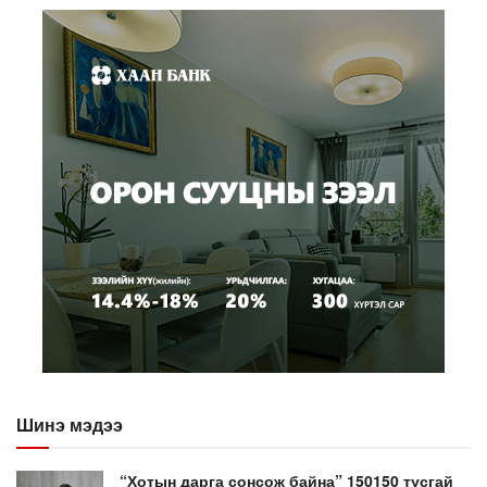
Шинэ мэдээ
“Хотын дарга сонсож байна” 150150 тусгай