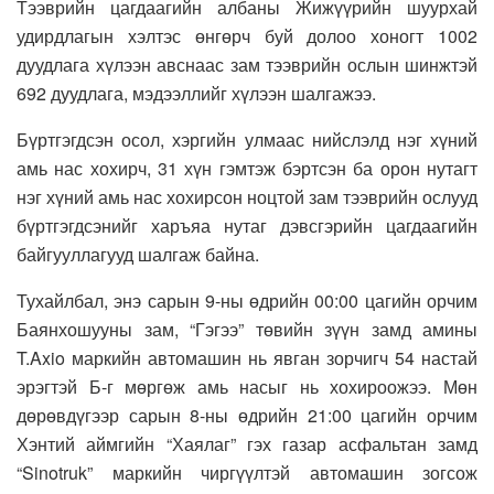
Тээврийн цагдаагийн албаны Жижүүрийн шуурхай
удирдлагын хэлтэс өнгөрч буй долоо хоногт 1002
дуудлага хүлээн авснаас зам тээврийн ослын шинжтэй
692 дуудлага, мэдээллийг хүлээн шалгажээ.
Бүртгэгдсэн осол, хэргийн улмаас нийслэлд нэг хүний
амь нас хохирч, 31 хүн гэмтэж бэртсэн ба орон нутагт
нэг хүний амь нас хохирсон ноцтой зам тээврийн ослууд
бүртгэгдсэнийг харъяа нутаг дэвсгэрийн цагдаагийн
байгууллагууд шалгаж байна.
Тухайлбал, энэ сарын 9-ны өдрийн 00:00 цагийн орчим
Баянхошууны зам, “Гэгээ” төвийн зүүн замд амины
T.Axio маркийн автомашин нь явган зорчигч 54 настай
эрэгтэй Б-г мөргөж амь насыг нь хохироожээ. Мөн
дөрөвдүгээр сарын 8-ны өдрийн 21:00 цагийн орчим
Хэнтий аймгийн “Хаялаг” гэх газар асфальтан замд
“Sinotruk” маркийн чиргүүлтэй автомашин зогсож