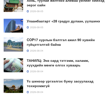
Хонь, туулай жилтнээ аливаа үйлийг хийхэд
эерэг сайн
2026-08-05
Улаанбаатарт +28 градус дулаан, үүлшинэ
2026-08-05
COP17 хурлын бэлтгэл ажил 90 хувийн
гүйцэтгэлтэй байна
2026-08-04
ТАНИЛЦ: Энэ сард тэтгэмж, халамж,
хүүхдийн мөнгө олгох хуваарь
2026-08-04
Үс шинээр үргээлгэх буюу засуулахад
тохиромжгүй
2026-08-04