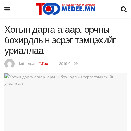
Хотын дарга агаар, орчны
бохирдлын эсрэг тэмцэхийг
уриаллаа
Нийтэлсэн:
Г.Гоо
2019-04-09