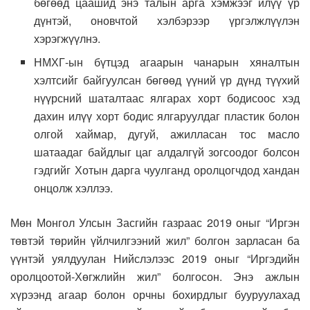
бөгөөд цаашид энэ талын арга хэмжээг илүү үр
дүнтэй, оновчтой хэлбэрээр үргэлжлүүлэн
хэрэгжүүлнэ.
НМХГ-ын бүтцэд агаарын чанарын хяналтын
хэлтсийг байгуулсан бөгөөд үүний үр дүнд түүхий
нүүрсний шаталтаас ялгарах хорт бодисоос хэд
дахин илүү хорт бодис ялгаруулдаг пластик болон
олгой хаймар, дугуй, ажилласан тос масло
шатаадаг байдлыг цаг алдалгүй зогсоодог болсон
гэдгийг Хотын дарга чуулганд оролцогчдод хандан
онцолж хэллээ.
Мөн Монгол Улсын Засгийн газраас 2019 оныг “Иргэн
төвтэй төрийн үйлчилгээний жил” болгон зарласан ба
үүнтэй уялдуулан Нийслэлээс 2019 оныг “Иргэдийн
оролцоотой-Хөгжлийн жил” болгосон. Энэ ажлын
хүрээнд агаар болон орчны бохирдлыг бууруулахад