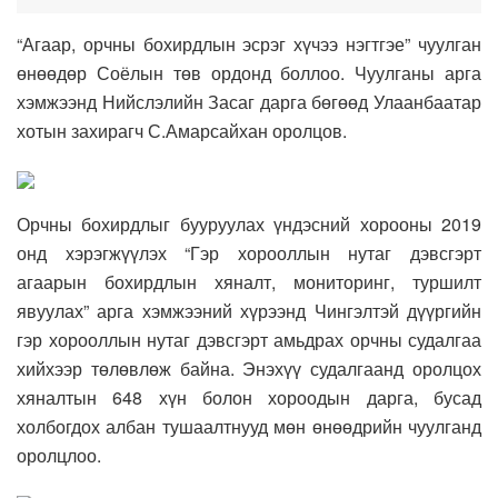
“Агаар, орчны бохирдлын эсрэг хүчээ нэгтгэе” чуулган
өнөөдөр Соёлын төв ордонд боллоо. Чуулганы арга
хэмжээнд Нийслэлийн Засаг дарга бөгөөд Улаанбаатар
хотын захирагч С.Амарсайхан оролцов.
Орчны бохирдлыг бууруулах үндэсний хорооны 2019
онд хэрэгжүүлэх “Гэр хорооллын нутаг дэвсгэрт
агаарын бохирдлын хяналт, мониторинг, туршилт
явуулах” арга хэмжээний хүрээнд Чингэлтэй дүүргийн
гэр хорооллын нутаг дэвсгэрт амьдрах орчны судалгаа
хийхээр төлөвлөж байна. Энэхүү судалгаанд оролцох
хяналтын 648 хүн болон хороодын дарга, бусад
холбогдох албан тушаалтнууд мөн өнөөдрийн чуулганд
оролцлоо.