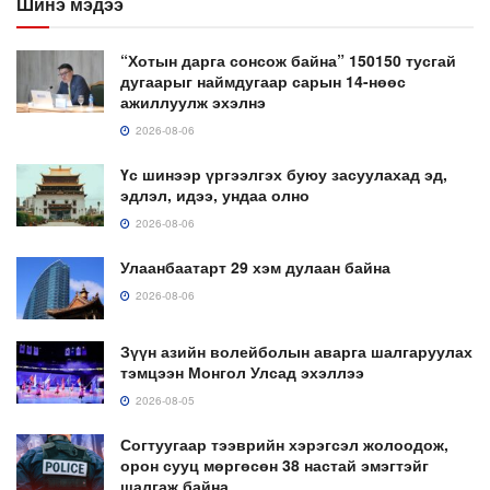
Шинэ мэдээ
“Хотын дарга сонсож байна” 150150 тусгай
дугаарыг наймдугаар сарын 14-нөөс
ажиллуулж эхэлнэ
2026-08-06
Үс шинээр үргээлгэх буюу засуулахад эд,
эдлэл, идээ, ундаа олно
2026-08-06
Улаанбаатарт 29 хэм дулаан байна
2026-08-06
Зүүн азийн волейболын аварга шалгаруулах
тэмцээн Монгол Улсад эхэллээ
2026-08-05
Согтуугаар тээврийн хэрэгсэл жолоодож,
орон сууц мөргөсөн 38 настай эмэгтэйг
шалгаж байна