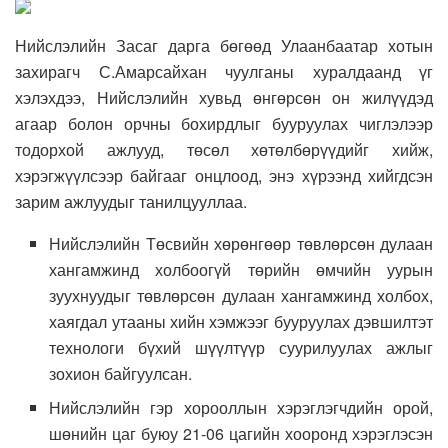
Нийслэлийн Засаг дарга бөгөөд Улаанбаатар хотын
захирагч С.Амарсайхан чуулганы хуралдаанд үг
хэлэхдээ, Нийслэлийн хувьд өнгөрсөн он жилүүдэд
агаар болон орчны бохирдлыг бууруулах чиглэлээр
тодорхой ажлууд, төсөл хөтөлбөрүүдийг хийж,
хэрэгжүүлсээр байгааг онцлоод, энэ хүрээнд хийгдсэн
зарим ажлуудыг танилцууллаа.
Нийслэлийн Төсвийн хөрөнгөөр төвлөрсөн дулаан
хангамжинд холбоогүй төрийн өмчийн уурын
зуухнуудыг төвлөрсөн дулаан хангамжинд холбох,
хаягдал утааны хийн хэмжээг бууруулах дэвшилтэт
технологи бүхий шүүлтүүр суурилуулах ажлыг
зохион байгуулсан.
Нийслэлийн гэр хорооллын хэрэглэгчдийн орой,
шөнийн цаг буюу 21-06 цагийн хооронд хэрэглэсэн