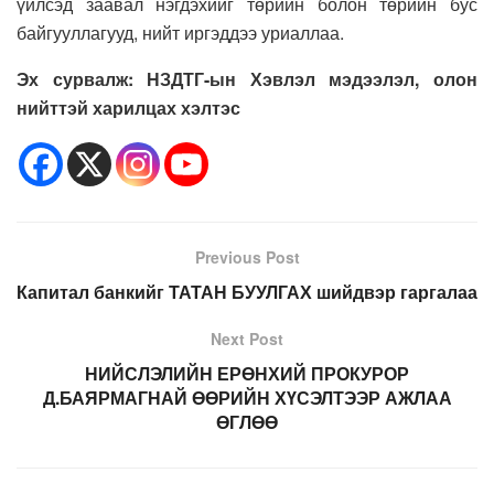
үйлсэд заавал нэгдэхийг төрийн болон төрийн бус
байгууллагууд, нийт иргэддээ уриаллаа.
Эх сурвалж: НЗДТГ-ын Хэвлэл мэдээлэл, олон
нийттэй харилцах хэлтэс
Previous Post
Капитал банкийг ТАТАН БУУЛГАХ шийдвэр гаргалаа
Next Post
НИЙСЛЭЛИЙН ЕРӨНХИЙ ПРОКУРОР
Д.БАЯРМАГНАЙ ӨӨРИЙН ХҮСЭЛТЭЭР АЖЛАА
ӨГЛӨӨ