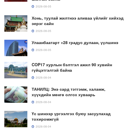
2026-08-05
Хонь, туулай жилтнээ аливаа үйлийг хийхэд
эерэг сайн
2026-08-05
Улаанбаатарт +28 градус дулаан, үүлшинэ
2026-08-05
COP17 хурлын бэлтгэл ажил 90 хувийн
гүйцэтгэлтэй байна
2026-08-04
ТАНИЛЦ: Энэ сард тэтгэмж, халамж,
хүүхдийн мөнгө олгох хуваарь
2026-08-04
Үс шинээр үргээлгэх буюу засуулахад
тохиромжгүй
2026-08-04