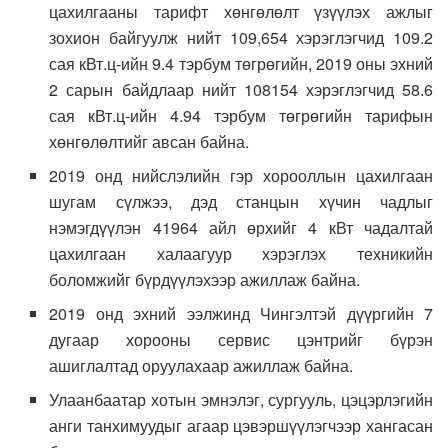
цахилгааны тарифт хөнгөлөлт үзүүлэх ажлыг
зохион байгуулж нийт 109,654 хэрэглэгчид 109.2
сая кВт.ц-ийн 9.4 тэрбум төгрөгийн, 2019 оны эхний
2 сарын байдлаар нийт 108154 хэрэглэгчид 58.6
сая кВт.ц-ийн 4.94 тэрбум төгрөгийн тарифын
хөнгөлөлтийг авсан байна.
2019 онд нийслэлийн гэр хорооллын цахилгаан
шугам сүлжээ, дэд станцын хүчин чадлыг
нэмэгдүүлэн 41964 айл өрхийг 4 кВт чадалтай
цахилгаан халаагуур хэрэглэх техникийн
боломжийг бүрдүүлэхээр ажиллаж байна.
2019 онд эхний ээлжинд Чингэлтэй дүүргийн 7
дугаар хорооны сервис цэнтрийг бүрэн
ашиглалтад оруулахаар ажиллаж байна.
Улаанбаатар хотын эмнэлэг, сургууль, цэцэрлэгийн
анги танхимуудыг агаар цэвэршүүлэгчээр хангасан