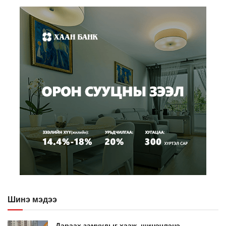
Шинэ мэдээ
Дараах замуудыг хааж, шинэчлэнэ