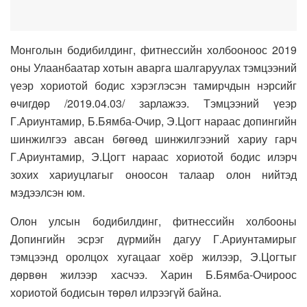
Монголын бодибилдинг, фитнессийн холбооноос 2019
оны Улаанбаатар хотын аварга шалгаруулах тэмцээний
үеэр хориотой бодис хэрэглэсэн тамирчдын нэрсийг
өчигдөр /2019.04.03/ зарлажээ. Тэмцээний үеэр
Г.Ариунтамир, Б.Бямба-Очир, Э.Цогт нараас допингийн
шинжилгээ авсан бөгөөд шинжилгээний хариу гарч
Г.Ариунтамир, Э.Цогт нараас хориотой бодис илэрч
зохих хариуцлагыг оноосон талаар олон нийтэд
мэдээлсэн юм.
Олон улсын бодибилдинг, фитнессийн холбооны
Допингийн эсрэг дүрмийн дагуу Г.Ариунтамирыг
тэмцээнд оролцох хугацааг хоёр жилээр, Э.Цогтыг
дөрвөн жилээр хасчээ. Харин Б.Бямба-Очироос
хориотой бодисын төрөл илрээгүй байна.