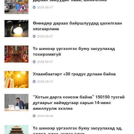
2026-08-07
Өнөөдөр дараах байршлуудад цахилгаан
хязгаарлана
2026-08-07
Үс шинээр үргээлгэх буюу засуулахад
тохиромжгүй
2026-08-07
Улаанбаатарт +30 градус дулаан байна
2026-08-07
“Хотын дарга сонсож байна” 150150 тусгай
дугаарыг наймдугаар сарын 14-нөөс
ажиллуулж эхэлнэ
2026-08-06
Үс шинээр үргээлгэх буюу засуулахад эд,
эдлэл, идээ, ундаа олно