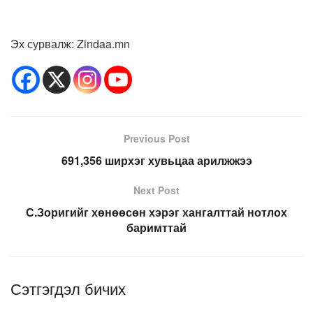
Эх сурвалж: Zindaa.mn
Previous Post
691,356 ширхэг хувьцаа арилжжээ
Next Post
С.Зоригийг хөнөөсөн хэрэг хангалттай нотлох
баримттай
Сэтгэгдэл бичих