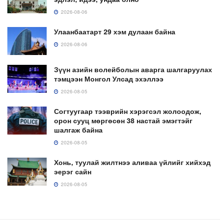
2026-08-06
Улаанбаатарт 29 хэм дулаан байна
2026-08-06
Зүүн азийн волейболын аварга шалгаруулах
тэмцээн Монгол Улсад эхэллээ
2026-08-05
Согтуугаар тээврийн хэрэгсэл жолоодож,
орон сууц мөргөсөн 38 настай эмэгтэйг
шалгаж байна
2026-08-05
Хонь, туулай жилтнээ аливаа үйлийг хийхэд
эерэг сайн
2026-08-05