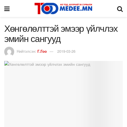
Хөнгөлөлттэй эмээр үйлчлэх
эмийн сангууд
Нийтэлсэн:
Г.Гоо
2019-03-26