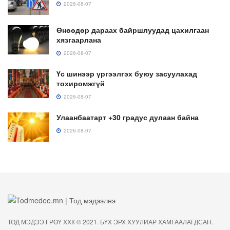
2026-08-07
Өнөөдөр дараах байршлуудад цахилгаан
хязгаарлана
2026-08-07
Үс шинээр үргээлгэх буюу засуулахад
тохиромжгүй
2026-08-07
Улаанбаатарт +30 градус дулаан байна
2026-08-07
ТОД МЭДЭЭ ГРӨҮ ХХК © 2021. БҮХ ЭРХ ХУУЛИАР ХАМГААЛАГДСАН.