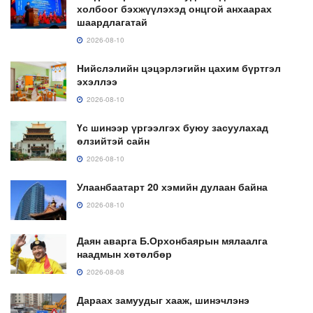
холбоог бэхжүүлэхэд онцгой анхаарах
шаардлагатай
2026-08-10
Нийслэлийн цэцэрлэгийн цахим бүртгэл
эхэллээ
2026-08-10
Үс шинээр үргээлгэх буюу засуулахад
өлзийтэй сайн
2026-08-10
Улаанбаатарт 20 хэмийн дулаан байна
2026-08-10
Даян аварга Б.Орхонбаярын мялаалга
наадмын хөтөлбөр
2026-08-08
Дараах замуудыг хааж, шинэчлэнэ