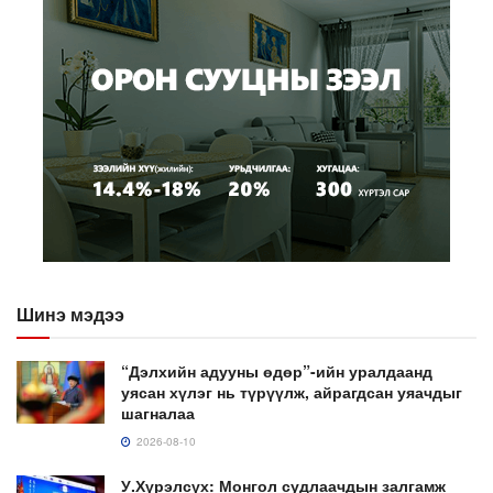
Шинэ мэдээ
“Дэлхийн адууны өдөр”-ийн уралдаанд
уясан хүлэг нь түрүүлж, айрагдсан уяачдыг
шагналаа
2026-08-10
У.Хүрэлсүх: Монгол судлаачдын залгамж