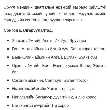
Эрүүл мэндийн даатгалын ерөнхий газраас зайлшгүй
шаардлагатай эмийн үнийн хөнгөлөлт үзүүлэх эмийн
сангуудийн сонгон шалгаруулалт зарласан.
Сонгон шалгаруулалтад:
Завхан аймгийн Асгат, Их-Уул, Яруу сум
Говь-Алтай аймгийн Алтай сум, Баянтоорой тосгон
Баян-Өлгий аймгийн Алтай, Булган, Буянт сум
Орхон аймгийн Баян-Өндөр сумын Шанд, Эрдэнэ
баг
Сэлэнгэ аймгийн, Сант сум, Бугант тосгон
Өмнөговь аймгийн Ханхонгор сум
Нийслэлийн Багануур дүүргийн 2, 4 ,5-р хороо
Багахангай дүүргийн 1-р хороо