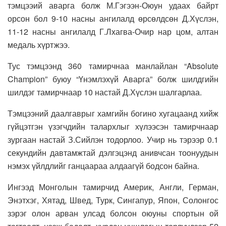
тэмцээий аварга болж М.Гэгээн-Оюун удаах байрт
орсон бол 9-10 насны ангилалд өрсөлдсөн Д.Хүслэн,
11-12 насны ангилалд Г.Лхагва-Очир нар цом, алтан
медаль хүртжээ.
Тус тэмцээнд 360 тамирчнаа манлайлан “Absolute
Champion” буюу “Үнэмлэхүй Аварга” болж шилдгийн
шилдэг тамирчнаар 10 настай Д.Хүслэн шалгарлаа.
Тэмцээний даалгаврыг хамгийн богино хугацаанд хийж
гүйцэтгэн үзэгчдийн талархлыг хүлээсэн тамирчнаар
зургаан настай З.Сийлэн тодорлоо. Учир нь тэрээр 0.1
секундийн давтамжтай дэлгэцэнд анивчсан тоонуудын
нэмэх үйлдлийг ганцаараа алдаагүй бодсон байна.
Ингээд Монголын тамирчид Америк, Англи, Герман,
Энэтхэг, Хятад, Швед, Турк, Сингапур, Япон, Солонгос
зэрэг олон арван улсад болсон оюуны спортын ой