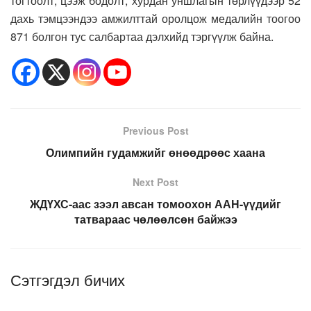
тогтоолт, цээж бодолт, хурдан уншлагын төрлүүдээр 52
дахь тэмцээндээ амжилттай оролцож медалийн тоогоо
871 болгон тус салбартаа дэлхийд тэргүүлж байна.
Previous Post
Олимпийн гудамжийг өнөөдрөөс хаана
Next Post
ЖДҮХС-аас зээл авсан томоохон ААН-үүдийг
татвараас чөлөөлсөн байжээ
Сэтгэгдэл бичих