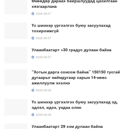
Өнөөдөр дараах байршлуудад цахилгаан
хязгаарлана
2026-08-07
Үс шинээр үргээлгэх буюу засуулахад
тохиромжгүй
2026-08-07
Улаанбаатарт +30 градус дулаан байна
2026-08-07
“Хотын дарга сонсож байна” 150150 тусгай
дугаарыг наймдугаар сарын 14-нөөс
ажиллуулж эхэлнэ
2026-08-06
Үс шинээр үргээлгэх буюу засуулахад эд,
эдлэл, идээ, ундаа олно
2026-08-06
Улаанбаатарт 29 хэм дулаан байна