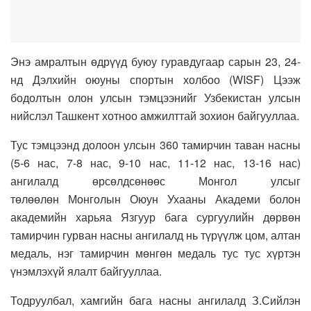
Энэ амралтын өдрүүд буюу гуравдугаар сарын 23, 24-
нд Дэлхийн оюуны спортын холбоо (WISF) Цээж
бодолтын олон улсын тэмцээнийг Узбекистан улсын
нийслэл Ташкент хотноо амжилттай зохион байгууллаа.
Тус тэмцээнд долоон улсын 360 тамирчин таван насны
(5-6 нас, 7-8 нас, 9-10 нас, 11-12 нас, 13-16 нас)
ангилалд өрсөлдсөнөөс Монгол улсыг
төлөөлөн Монголын Оюун Ухааны Академи болон
академийн харьяа Язгуур бага сургуулийн дөрвөн
тамирчин гурван насны ангилалд нь түрүүлж цом, алтан
медаль, нэг тамирчин мөнгөн медаль тус тус хүртэн
үнэмлэхүй ялалт байгууллаа.
Тодруулбал, хамгийн бага насны ангилалд З.Сийлэн