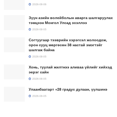
2026-08-06
Зүүн азийн волейболын аварга шалгаруулах
тэмцээн Монгол Улсад эхэллээ
2026-08-05
Согтуугаар тээврийн хэрэгсэл жолоодож,
орон сууц мөргөсөн 38 настай эмэгтэйг
шалгаж байна
2026-08-05
Хонь, туулай жилтнээ аливаа үйлийг хийхэд
эерэг сайн
2026-08-05
Улаанбаатарт +28 градус дулаан, үүлшинэ
2026-08-05