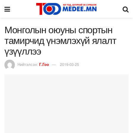
Монголын оюуны спортын
тамирчид үнэмлэхүй ялалт
үзүүллээ
Нийтэлсэн:
Г.Гоо
2019-03-25