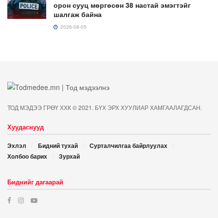
орон сууц мөргөсөн 38 настай эмэгтэйг
шалгаж байна
2026-08-05
ТОД МЭДЭЭ ГРӨҮ ХХК © 2021. БҮХ ЭРХ ХУУЛИАР ХАМГААЛАГДСАН.
Хуудаснууд
Эхлэл
Бидний тухай
Сурталчилгаа байрлуулах
Холбоо барих
Зурхай
Биднийг дагаарай