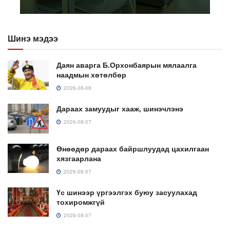
Шинэ мэдээ
Даян аварга Б.Орхонбаярын мялаалга
наадмын хөтөлбөр
2026-08-08
Дараах замуудыг хааж, шинэчлэнэ
2026-08-07
Өнөөдөр дараах байршлуудад цахилгаан
хязгаарлана
2026-08-07
Үс шинээр үргээлгэх буюу засуулахад
тохиромжгүй
2026-08-07