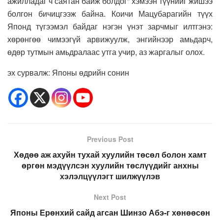
ажилладаг ч саятан байж болдог” хэмээн түүнийг жишээ
болгон бичицгээж байна. Коичи Мацубарагийн түүх
Японд түгээмэл байдаг нэгэн үнэт зарчмыг илтгэнэ:
хөрөнгөө чимээгүй арвижуулж, энгийнээр амьдарч,
өдөр тутмын амьдралаас утга учир, аз жаргалыг олох.
эх сурвалж: Японы өдрийн сонин
Previous Post
Хөдөө аж ахуйн тухай хуулийн төсөл болон хамт
өргөн мэдүүлсэн хуулийн төслүүдийг анхны
хэлэлцүүлэгт шилжүүлэв
Next Post
Японы Ерөнхий сайд агсан Шинзо Абэ-г хөнөөсөн