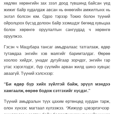
хөдлөх хөрөнгийн зах зээл доод түвшинд байсан үед
жижиг байр худалдаж авсан нь өнөөгийн амжилтынх нь
эхлэл болсон юм. Одоо тэрээр Токио болон түүний
ойролцоох бүсэд долоон байр эзэмшдэг бөгөөд хувьцаа
болон хөрөнгө оруулалтын сангуудад ч хөрөнгө
оруулжээ.
Гэсэн ч Мацубара тансаг амьдралаас татгалзаж, өдөр
тутамдаа энгийн хэв маягийг баримталдаг. Өөрөө
хоолоо хийдэг, унадаг дугуйгаар зорчдог, энгийн гар
утас хэрэглэдэг, бүр сүүлийн арван жилд шинэ хувцас
аваагүй. Түүний хэлснээр:
“Би өдөр бүр хийх зүйлтэй байж, эрүүл мэндээ
хамгаалж, өөрөө бодож сэтгэхийг хүсдэг.”
Түүний амьдралын түүх цахим ертөнцөд хурдан тарж,
олон хүнээс магтаал хүлээжээ. “Жижүүр цэвэрлэгчээр