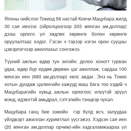
Японы нийслэл Токиод 56 настай Коичи Мацубара жилд
30 сая иенээс (ойролцоогоор 203 мянган ам.доллар)
дээш орлого үл хөдлөх хөрөнгө болон хөрөнгө
оруулалтаас олдог. Гэсэн ч тэрээр нэгэн орон сууцны
цэвэрлэгчээр ажиллахыг сонгожээ.
Түүний ажлын өдөр тун энгийн: долоо хоногт гурван
удаа, өдөр бүр ердөө дөрвөн цаг ажиллаж, сардаа 100
мянган иен (680 ам.доллар) хөлс авдаг. Энэ нь Токио
хотын дундаж цалингийн хажууд маш бага тоо хэдий ч
Мацубарагийн хувьд ажлын орлогоос илүүтэй эрүүл
мэнд, идэвхтэй амьдрал, сэтгэлийн тэнцвэр чухал.
Мацубара ганц бие ээжийн гэр бүлд өсч, залуудаа
үйлдвэрт ажиллан хуримтлал үүсгэжээ. Хэдхэн сая иен
(20 мянган ам.доллар орчим)-ийн хадгаламжаараа үл