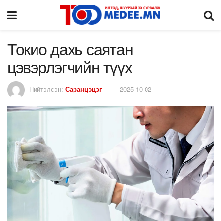
Токио дахь саятан
цэвэрлэгчийн түүх
Нийтэлсэн:
Саранцэцэг
2025-10-02