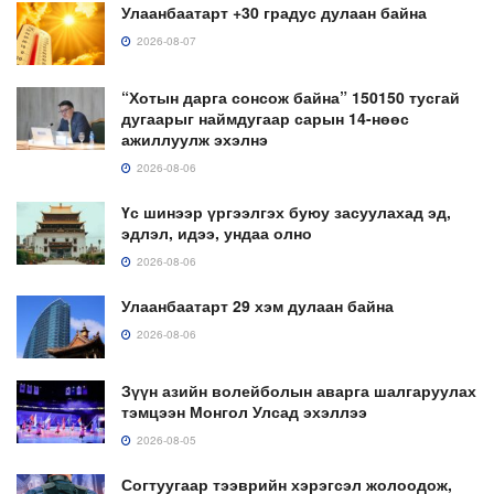
Улаанбаатарт +30 градус дулаан байна
2026-08-07
“Хотын дарга сонсож байна” 150150 тусгай
дугаарыг наймдугаар сарын 14-нөөс
ажиллуулж эхэлнэ
2026-08-06
Үс шинээр үргээлгэх буюу засуулахад эд,
эдлэл, идээ, ундаа олно
2026-08-06
Улаанбаатарт 29 хэм дулаан байна
2026-08-06
Зүүн азийн волейболын аварга шалгаруулах
тэмцээн Монгол Улсад эхэллээ
2026-08-05
Согтуугаар тээврийн хэрэгсэл жолоодож,