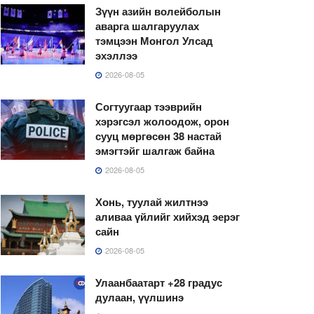
Зүүн азийн волейболын
аварга шалгаруулах
тэмцээн Монгол Улсад
эхэллээ
2026-08-05
Согтуугаар тээврийн
хэрэгсэл жолоодож, орон
сууц мөргөсөн 38 настай
эмэгтэйг шалгаж байна
2026-08-05
Хонь, туулай жилтнээ
аливаа үйлийг хийхэд эерэг
сайн
2026-08-05
Улаанбаатарт +28 градус
дулаан, үүлшинэ