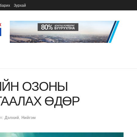
барих
Зурхай
ИЙН ОЗОНЫ
ГААЛАХ ӨДӨР
л:
Дэлхий
,
Нийгэм