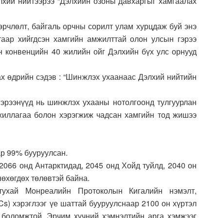
лхий нийтээрээ “Дэлхийн озоны давхаргыг хамгаалах
өрчлөлт, байгаль орчны сорилт улам хурцдаж буй энэ
таар хийгдсэн хамгийн амжилттай олон улсын гэрээ
 конвенцийн 40 жилийн ойг Дэлхийн бүх улс орнууд
х өдрийн сэдэв : “Шинжлэх ухаанаас Дэлхий нийтийн
эрээнүүд нь шинжлэх ухааны нотолгоонд тулгуурлан
жиллагаа болон хэрэгжиж чадсан хамгийн тод жишээ
ар 99% бууруулсан.
2066 онд Антарктидад, 2045 онд Хойд туйлд, 2040 он
нөхөгдөх төлөвтэй байна.
тухай Монреалийн Протоколын Кигалийн нэмэлт,
s) хэрэглээг үе шаттай бууруулснаар 2100 он хүртэл
 боломжтой. Эрчим хүчний хэмнэлтийн арга хэмжээг