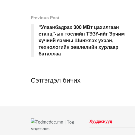
Previous Post
“Улаанбадрах 300 МВт цахилгаан
станц”-ын төслийн ТЭЗҮ-ийг Эрчим
хүчний яамны Шинжлэх ухаан,
технологийн зөвлөлийн хурлаар
баталлаа
Сэтгэгдэл бичих
Хуудаснууд