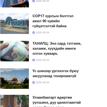
2026-08-05
COP17 хурлын бэлтгэл
ажил 90 хувийн
гүйцэтгэлтэй байна
2026-08-04
ТАНИЛЦ: Энэ сард тэтгэмж,
халамж, хүүхдийн мөнгө
олгох хуваарь
2026-08-04
Үс шинээр үргээлгэх буюу
засуулахад тохиромжгүй
2026-08-04
Улаанбаатарт өдөртөө
үүлшинэ, дуу цахилгаантай