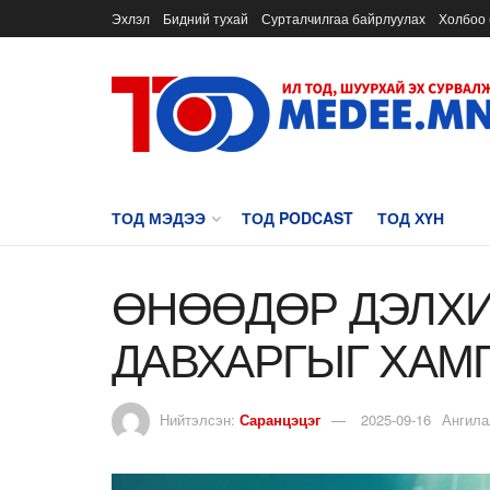
Эхлэл
Бидний тухай
Сурталчилгаа байрлуулах
Холбоо 
ТОД МЭДЭЭ
ТОД PODCAST
ТОД ХҮН
ӨНӨӨДӨР ДЭЛХ
ДАВХАРГЫГ ХАМ
Нийтэлсэн:
Саранцэцэг
2025-09-16
Ангила