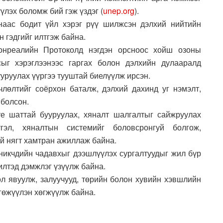
үлэх боломж бий гэж үздэг (
unep.org
).
наас бодит үйл хэрэг рүү шилжсэн дэлхий нийтийн
 гэдгийг илтгэж байна.
онреалийн Протоколд нэгдэн орсноос хойш озоны
сыг хэрэглээнээс гаргах болон дэлхийн дулааралд
уруулах үүргээ тууштай биелүүлж ирсэн.
лөлтийг соёрхон баталж, дэлхий дахинд уг нэмэлт,
 болсон.
үе шаттай бууруулах, хяналт шалгалтыг сайжруулах
гэл, хяналтын системийг боловсронгуй болгож,
й нягт хамтран ажиллаж байна.
хникчдийн чадавхыг дээшлүүлэх сургалтуудыг жил бүр
илтэд дэмжлэг үзүүлж байна.
ол явуулж, залуучууд, төрийн болон хувийн хэвшлийн
гөжүүлэн хөгжүүлж байна.