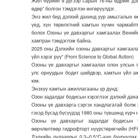
Жил бүрийн 9 дүгээр сарын 16-ны өдрийг дэ
өдөр” болгон тэмдэглэн өнгөрүүлдэг.
Энэ жил бид дэлхий дахинд уур амьсгалын ө
үед, хүн төрөлхтний хамтын хүчин чармайл
болох Озоны үе давхаргыг хамгаалах Венийн
хамтран тэмдэглэж байна.
2025 оны Дэлхийн озоны давхаргыг хамгаала
үйл хэрэг рүү” (From Science to Global Action)
Озоны үе давхаргыг хамгаалах олон улсын г
улс орнуудын бодит шийдвэр, хамтын үйл а
юм.
Энэхүү хамтын ажиллагааны үр дүнд:
Озон задалдаг бодисын хэрэглээг дэлхий дая
Озоны үе давхарга сэргэх хандлагатай болж 
гэхэд бусад бүсүүдэд 1980 оны түвшинд хүрч 
Озоны үе давхаргыг задалдаг бодисын 
өөрчлөлтөөр гидрофторт нүүрстөрөгчийн (HFC
Дэлхийн дулаарлыг 0.3–0.5°C-аар бууруулах