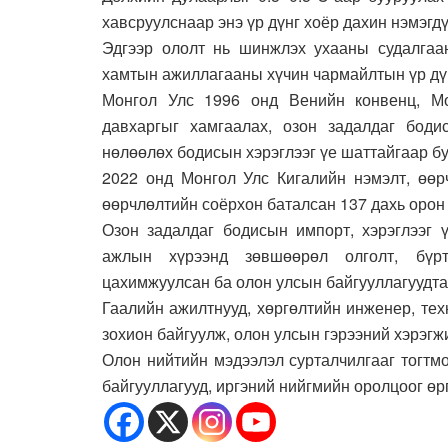
хавсруулснаар энэ үр дүнг хоёр дахин нэмэгдү
Эдгээр ололт нь шинжлэх ухааны судалгаа
хамтын ажиллагааны хүчин чармайлтын үр дүн
Монгол Улс 1996 онд Венийн конвенц, М
давхаргыг хамгаалах, озон задалдаг боди
нөлөөлөх бодисын хэрэглээг үе шаттайгаар бу
2022 онд Монгол Улс Кигалийн нэмэлт, өөрч
өөрчлөлтийн соёрхон баталсан 137 дахь орон
Озон задалдаг бодисын импорт, хэрэглээг 
ажлын хүрээнд зөвшөөрөл олголт, бүрт
цахимжуулсан ба олон улсын байгууллагуудта
Гаалийн ажилтнууд, хөргөлтийн инженер, те
зохион байгуулж, олон улсын гэрээний хэрэгж
Олон нийтийн мэдээлэл сурталчилгааг тогтм
байгууллагууд, иргэний нийгмийн оролцоог өр