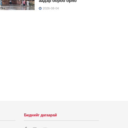
аадар бороо орно
2026-08-04
Биднийг дагаарай