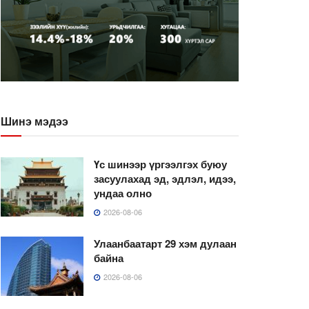
Шинэ мэдээ
Үс шинээр үргээлгэх буюу
засуулахад эд, эдлэл, идээ,
ундаа олно
2026-08-06
Улаанбаатарт 29 хэм дулаан
байна
2026-08-06