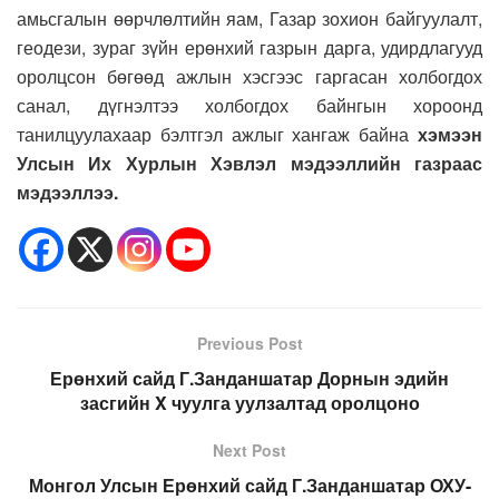
амьсгалын өөрчлөлтийн яам, Газар зохион байгуулалт,
геодези, зураг зүйн ерөнхий газрын дарга, удирдлагууд
оролцсон бөгөөд ажлын хэсгээс гаргасан холбогдох
санал, дүгнэлтээ холбогдох байнгын хороонд
танилцуулахаар бэлтгэл ажлыг хангаж байна
хэмээн
Улсын Их Хурлын Хэвлэл мэдээллийн газраас
мэдээллээ.
Previous Post
Ерөнхий сайд Г.Занданшатар Дорнын эдийн
засгийн X чуулга уулзалтад оролцоно
Next Post
Монгол Улсын Ерөнхий сайд Г.Занданшатар ОХУ-