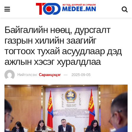
Байгалийн нөөц, дурсгалт
газрын хилийн заагийг
тогтоох тухай асуудлаар дэд
ажлын хэсэг хуралдлаа
Нийтэлсэн:
Саранцэцэг
2025-09-05