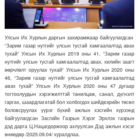
Улсын Их Хурлын даргын захирамжаар байгуулагдсан
“Зарим газар нутгийг улсын тусгай хамгаалалтад авах
тухай” Улсын Их Хурлын 2019 оны 41, “Зарим газар
нутгийг улсын тусгай хамгаалалтад авах, хилийн заагт
өөрчлөлт оруулах тухай” Улсын Их Хурлын 2020 оны
46, “Зарим газар нутгийг улсын тусгай хамгаалалтад
авах тухай” Улсын Их Хурлын 2020 оны 47 дугаар
тогтоолуудын хэрэгжилттэй танилцаж, санал, дүгнэлт
гаргах, шаардлагатай бол холбогдох шийдвэрийн төсөл
боловсруулах үүрэг бүхий ажлын хэсгийн хүрээнд
байгуулагдсан Засгийн Газрын Хэрэг Эрхлэх газрын
дэд дарга Ц.Нацагдоржоор ахлуулсан Дэд ажлын хэсэг
өнөөдөр /2025.09.04/ хуралдлаа.