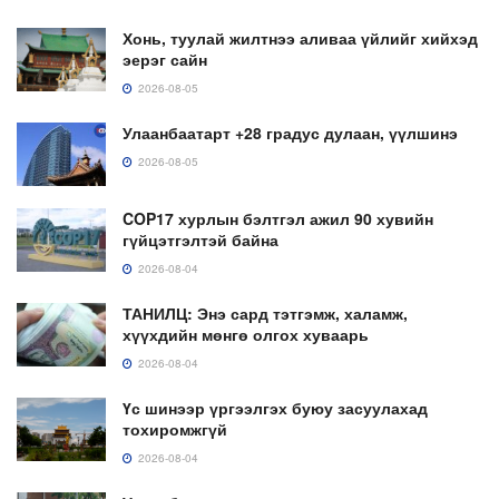
Хонь, туулай жилтнээ аливаа үйлийг хийхэд
эерэг сайн
2026-08-05
Улаанбаатарт +28 градус дулаан, үүлшинэ
2026-08-05
COP17 хурлын бэлтгэл ажил 90 хувийн
гүйцэтгэлтэй байна
2026-08-04
ТАНИЛЦ: Энэ сард тэтгэмж, халамж,
хүүхдийн мөнгө олгох хуваарь
2026-08-04
Үс шинээр үргээлгэх буюу засуулахад
тохиромжгүй
2026-08-04