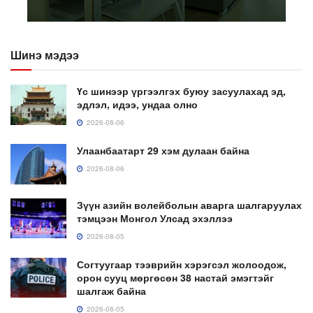
Шинэ мэдээ
Үс шинээр үргээлгэх буюу засуулахад эд,
эдлэл, идээ, ундаа олно
2026-08-06
Улаанбаатарт 29 хэм дулаан байна
2026-08-06
Зүүн азийн волейболын аварга шалгаруулах
тэмцээн Монгол Улсад эхэллээ
2026-08-05
Согтуугаар тээврийн хэрэгсэл жолоодож,
орон сууц мөргөсөн 38 настай эмэгтэйг
шалгаж байна
2026-08-05