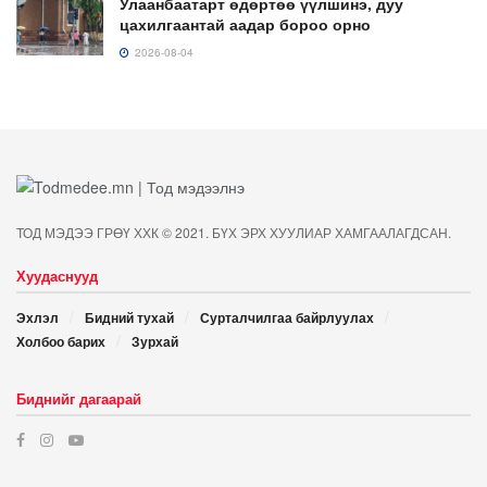
Улаанбаатарт өдөртөө үүлшинэ, дуу
цахилгаантай аадар бороо орно
2026-08-04
ТОД МЭДЭЭ ГРӨҮ ХХК © 2021. БҮХ ЭРХ ХУУЛИАР ХАМГААЛАГДСАН.
Хуудаснууд
Эхлэл
Бидний тухай
Сурталчилгаа байрлуулах
Холбоо барих
Зурхай
Биднийг дагаарай