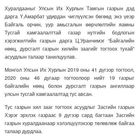
Хуралдааныг Улсын Их Хурлын Тамгын газрын дэд
дарга Ү.Амарбат удирдан чиглүүлсэн бөгөөд энэ үеэр
Байгаль орчин, уур амьсгалын өөрчлөлтийн яамны
Тусгай хамгаалалттай газар нутгийн бодлогын
хэрэгжилтийн газрын дарга Ц.Уранчимэг “Байгалийн
нөөц, дурсгалт газрын хилийн заагийг тогтоох тухай”
асуудлын талаар танилцуулав.
Монгол Улсын Их Хурлын 2019 оны 41 дүгээр тогтоол,
2020 оны 46 дугаар тогтоолоор нийт 19 газрыг
байгалийн нөөц болон дурсгалт газрын ангиллаар
улсын тусгай хамгаалалтад тус авсан.
Тус газрын хил зааг тогтоох асуудлыг Засгийн газрын
Хэрэг эрхлэх газраас 9 дүгээр сард багтаан Засгийн
газрын хуралдаанаар хэлэлцүүлэхээр төлөвлөж байгаа
талаар дурдлаа.