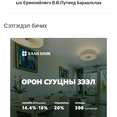
ын Ерөнхийлөгч В.В.Путинд бараалхлаа
Сэтгэгдэл бичих