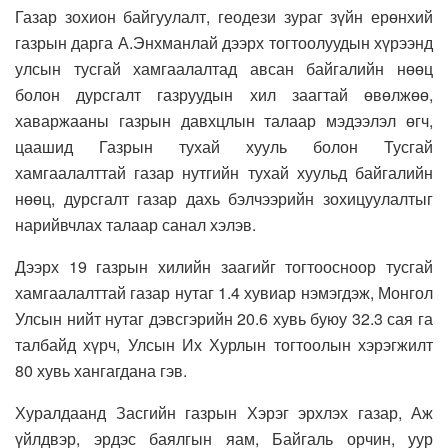
Газар зохион байгуулалт, геодези зураг зүйн ерөнхий
газрын дарга А.Энхманлай дээрх тогтоолуудын хүрээнд
улсын тусгай хамгаалалтад авсан байгалийн нөөц
болон дурсгалт газруудын хил заагтай өвөлжөө,
хаваржааны газрын давхцлын талаар мэдээлэл өгч,
цаашид Газрын тухай хууль болон Тусгай
хамгаалалттай газар нутгийн тухай хуульд байгалийн
нөөц, дурсгалт газар дахь бэлчээрийн зохицуулалтыг
нарийвчлах талаар санал хэлэв.
Дээрх 19 газрын хилийн заагийг тогтоосноор тусгай
хамгаалалттай газар нутаг 1.4 хувиар нэмэгдэж, Монгол
Улсын нийт нутаг дэвсгэрийн 20.6 хувь буюу 32.3 сая га
талбайд хүрч, Улсын Их Хурлын тогтоолын хэрэгжилт
80 хувь хангагдана гэв.
Хуралдаанд Засгийн газрын Хэрэг эрхлэх газар, Аж
үйлдвэр, эрдэс баялгын яам, Байгаль орчин, уур