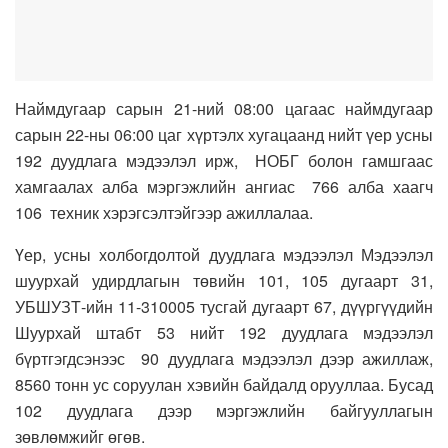
Наймдугаар сарын 21-ний 08:00 цагаас наймдугаар
сарын 22-ны 06:00 цаг хүртэлх хугацаанд нийт үер усны
192 дуудлага мэдээлэл ирж, НОБГ болон гамшгаас
хамгаалах алба мэргэжлийн ангиас 766 алба хаагч
106 техник хэрэгсэлтэйгээр ажиллалаа.
Үер, усны холбогдолтой дуудлага мэдээлэл Мэдээлэл
шуурхай удирдлагын төвийн 101, 105 дугаарт 31,
УБШУЗТ-ийн 11-310005 тусгай дугаарт 67, дүүргүүдийн
Шуурхай штабт 53 нийт 192 дуудлага мэдээлэл
бүртгэгдсэнээс 90 дуудлага мэдээлэл дээр ажиллаж,
8560 тонн ус соруулан хэвийн байдалд орууллаа. Бусад
102 дуудлага дээр мэргэжлийн байгууллагын
зөвлөмжийг өгөв.