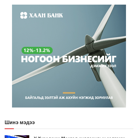
Шинэ мэдээ
У.Хүрэлсүх: Монгол судлаачдын залгамж