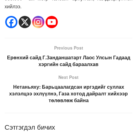
хийлээ.
Previous Post
Ерөнхий сайд Г.Занданшатарт Лаос Улсын Гадаад
хэргийн сайд бараалхав
Next Post
Нетаньяху: Барьцаалагдсан иргэдийг суллах
хэлэлцээ эхлүүлнэ, Газа хотод дайралт хийхээр
төлөвлөж байна
Сэтгэгдэл бичих