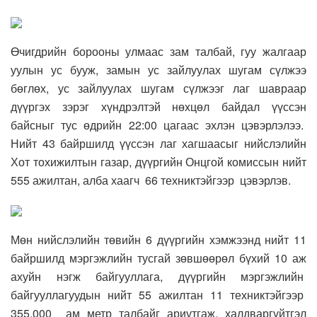
Өчигдрийн борооны улмаас зам талбай, гуу жалгаар
уулын ус бууж, замын ус зайлуулах шугам сүлжээ
бөглөх, ус зайлуулах шугам сүлжээг лаг шавраар
дүүргэх зэрэг хүндрэлтэй нөхцөл байдал үүссэн
байсныг тус өдрийн 22:00 цагаас эхлэн цэвэрлэлээ.
Нийт 43 байршилд үүссэн лаг хагшаасыг нийслэлийн
Хот тохижилтын газар, дүүргийн Онцгой комиссын нийт
555 ажилтан, алба хаагч 66 техниктэйгээр цэвэрлэв.
Мөн нийслэлийн төвийн 6 дүүргийн хэмжээнд нийт 11
байршилд мэргэжлийн тусгай зөвшөөрөл бүхий 10 аж
ахуйн нэгж байгууллага, дүүргийн мэргэжлийн
байгууллагуудын нийт 55 ажилтан 11 техниктэйгээр
355.000 ам метр талбайг ариутгаж, халдваргүйтгэл