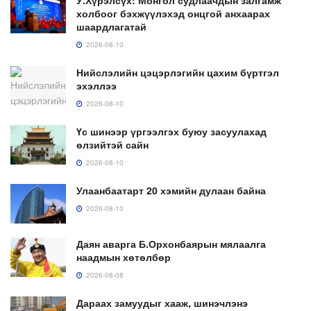
холбоог бэхжүүлэхэд онцгой анхаарах
шаардлагатай
2026-08-10
Нийслэлийн цэцэрлэгийн цахим бүртгэл
эхэллээ
2026-08-10
Үс шинээр үргээлгэх буюу засуулахад
өлзийтэй сайн
2026-08-10
Улаанбаатарт 20 хэмийн дулаан байна
2026-08-10
Даян аварга Б.Орхонбаярын мялаалга
наадмын хөтөлбөр
2026-08-08
Дараах замуудыг хааж, шинэчлэнэ