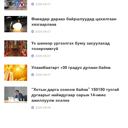
2026-08-07
Өнөөдөр дараах байршлуудад цахилгаан
хязгаарлана
2026-08-07
Үс шинээр үргээлгэх буюу засуулахад
тохиромжгүй
2026-08-07
Улаанбаатарт +30 градус дулаан байна
2026-08-07
“Хотын дарга сонсож байна” 150150 тусгай
дугаарыг наймдугаар сарын 14-нөөс
ажиллуулж эхэлнэ
2026-08-06