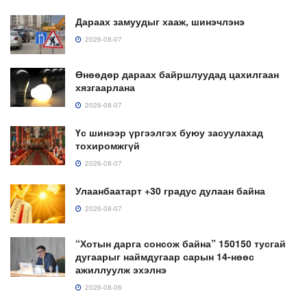
Дараах замуудыг хааж, шинэчлэнэ
2026-08-07
Өнөөдөр дараах байршлуудад цахилгаан
хязгаарлана
2026-08-07
Үс шинээр үргээлгэх буюу засуулахад
тохиромжгүй
2026-08-07
Улаанбаатарт +30 градус дулаан байна
2026-08-07
“Хотын дарга сонсож байна” 150150 тусгай
дугаарыг наймдугаар сарын 14-нөөс
ажиллуулж эхэлнэ
2026-08-06