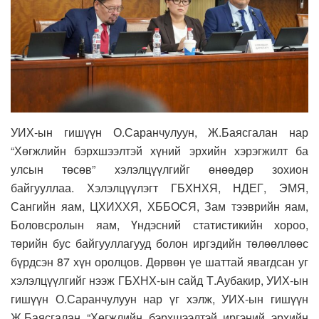
УИХ-ын гишүүн О.Саранчулуун, Ж.Баясгалан нар
“Хөгжлийн бэрхшээлтэй хүний эрхийн хэрэгжилт ба
улсын төсөв” хэлэлцүүлгийг өнөөдөр зохион
байгууллаа. Хэлэлцүүлэгт ГБХНХЯ, НДЕГ, ЭМЯ,
Сангийн яам, ЦХИХХЯ, ХББОСЯ, Зам тээврийн яам,
Боловсролын яам, Үндэсний статистикийн хороо,
төрийн бус байгууллагууд болон иргэдийн төлөөллөөс
бүрдсэн 87 хүн оролцов. Дөрвөн үе шаттай явагдсан уг
хэлэлцүүлгийг нээж ГБХНХ-ын сайд Т.Аубакир, УИХ-ын
гишүүн О.Саранчулуун нар үг хэлж, УИХ-ын гишүүн
Ж.Баясгалан “Хөгжлийн бэрхшээлтэй иргэний эрхийн