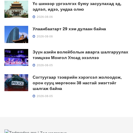
Үс шинээр үргээлгэх буюу засуулахад эд,
эдлэл, идээ, ундаа олно
2026-08-06
Улаанбаатарт 29 хэм дулаан байна
2026-08-06
Зүүн азийн волейболын аварга шалгаруулах
тэмцээн Монгол Улсад эхэллээ
2026-08-05
Согтуугаар тээврийн хэрэгсэл жолоодож,
орон сууц мөргөсөн 38 настай эмэгтэйг
шалгаж байна
2026-08-05