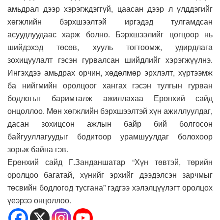
амьдрал дээр хэрэгждэггүй, цаасан дээр л үлддэгийг
хөгжлийн бэрхшээлтэй иргэдэд тулгамдсан
асуудлуудаас харж болно. Бэрхшээлийг цогцоор нь
шийдэхэд төсөв, хууль тогтоомж, удирдлага
зохицуулалт гэсэн гурвалсан шийдлийг хэрэгжүүлнэ.
Ингэхдээ амьдрах орчин, хөдөлмөр эрхлэлт, хүртээмж
ба нийгмийн оролцоог хангах гэсэн тулгын гурван
бодлогыг баримталж ажиллахаа Ерөнхий сайд
онцоллоо. Мөн хөгжлийн бэрхшээлтэй хүн ажиллуулдаг,
дасан зохицсон ажлын байр бий болгосон
байгууллагуудыг бодитоор урамшуулдаг болохоор
зорьж байна гэв.
Ерөнхий сайд Г.Занданшатар “Хүн төвтэй, төрийн
оролцоо багатай, хүнийг эрхийг дээдэлсэн зарчмыг
төсвийн бодлогод тусгана” гэдгээ хэлэлцүүлэгт оролцох
үеэрээ онцоллоо.