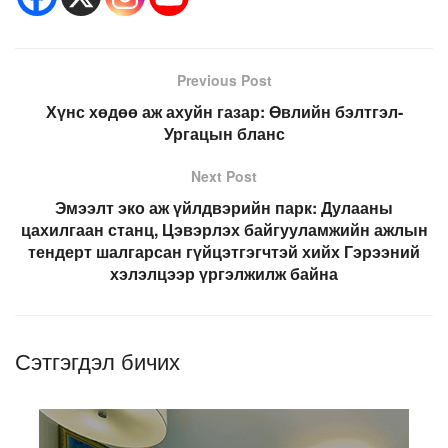
Previous Post
Хүнс хөдөө аж ахуйн газар: Өвлийн бэлтгэл-
Ургацын бланс
Next Post
Эмээлт эко аж үйлдвэрийн парк: Дулааны
цахилгаан станц, Цэвэрлэх байгууламжийн ажлын
тендерт шалгарсан гүйцэтгэгчтэй хийх Гэрээний
хэлэлцээр үргэлжилж байна
Сэтгэгдэл бичих