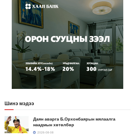
Шинэ мэдээ
Даян аварга Б.Орхонбаярын мялаалга
наадмын хөтөлбөр
2026-08-08