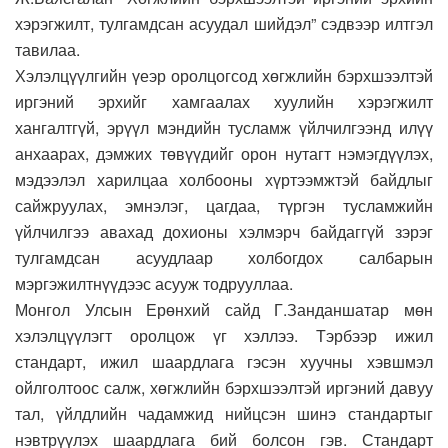
хэрэгжилт, тулгамдсан асуудал шийдэл” сэдвээр илтгэл
тавилаа.
Хэлэлцүүлгийн үеэр оролцогсод хөгжлийн бэрхшээлтэй
иргэний эрхийг хамгаалах хуулийн хэрэгжилт
хангалтгүй, эрүүл мэндийн тусламж үйлчилгээнд илүү
анхаарах, дэмжих төвүүдийг орон нутагт нэмэгдүүлэх,
мэдээлэл харилцаа холбооны хүртээмжтэй байдлыг
сайжруулах, эмнэлэг, цагдаа, түргэн тусламжийн
үйлчилгээ авахад дохионы хэлмэрч байдаггүй зэрэг
тулгамдсан асуудлаар холбогдох салбарын
мэргэжилтнүүдээс асууж тодрууллаа.
Монгол Улсын Ерөнхий сайд Г.Занданшатар мөн
хэлэлцүүлэгт оролцож үг хэллээ. Тэрбээр ижил
стандарт, ижил шаардлага гэсэн хуучны хэвшмэл
ойлголтоос салж, хөгжлийн бэрхшээлтэй иргэний давуу
тал, үйлдлийн чадамжид нийцсэн шинэ стандартыг
нэвтрүүлэх шаардлага бий болсон гэв. Стандарт