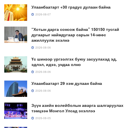
Улаанбаатарт +30 градус дулаан байна
2026-08-07
“Хотын дарга сонсож байна” 150150 тусгай
дугаарыг наймдугаар сарын 14-нөөс
ажиллуулж эхэлнэ
2026-08-06
Үс шинээр үргээлгэх буюу засуулахад эд,
эдлэл, идээ, ундаа олно
2026-08-06
Улаанбаатарт 29 хэм дулаан байна
2026-08-06
Зүүн азийн волейболын аварга шалгаруулах
тэмцээн Монгол Улсад эхэллээ
2026-08-05