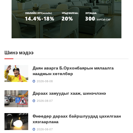
Шинэ мэдээ
Даян аварга Б.Орхонбаярын мялаалга
наадмын хөтөлбөр
2026-08-08
Дараах замуудыг хааж, шинэчлэнэ
2026-08-07
Өнөөдөр дараах байршлуудад цахилгаан
хязгаарлана
2026-08-07