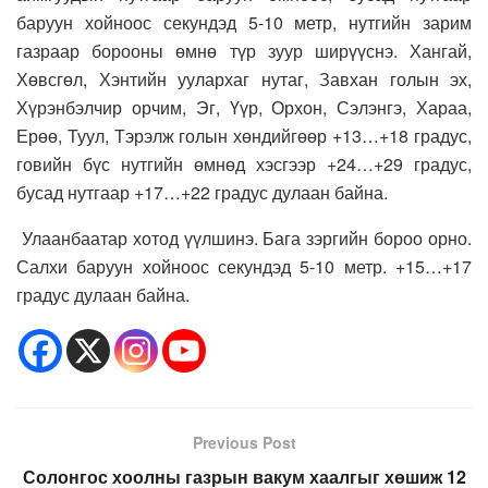
баруун хойноос секундэд 5-10 метр, нутгийн зарим
газраар борооны өмнө түр зуур ширүүснэ. Хангай,
Хөвсгөл, Хэнтийн уулархаг нутаг, Завхан голын эх,
Хүрэнбэлчир орчим, Эг, Үүр, Орхон, Сэлэнгэ, Хараа,
Ерөө, Туул, Тэрэлж голын хөндийгөөр +13…+18 градус,
говийн бүс нутгийн өмнөд хэсгээр +24…+29 градус,
бусад нутгаар +17…+22 градус дулаан байна.
Улаанбаатар хотод үүлшинэ. Бага зэргийн бороо орно.
Салхи баруун хойноос секундэд 5-10 метр. +15…+17
градус дулаан байна.
Previous Post
Солонгос хоолны газрын вакум хаалгыг хөшиж 12