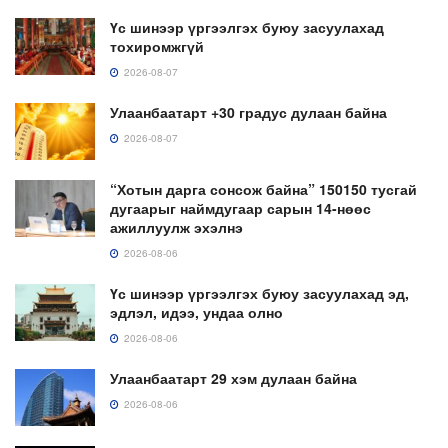
Үс шинээр үргээлгэх буюу засуулахад
тохиромжгүй
2026-08-07
Улаанбаатарт +30 градус дулаан байна
2026-08-07
“Хотын дарга сонсож байна” 150150 тусгай
дугаарыг наймдугаар сарын 14-нөөс
ажиллуулж эхэлнэ
2026-08-06
Үс шинээр үргээлгэх буюу засуулахад эд,
эдлэл, идээ, ундаа олно
2026-08-06
Улаанбаатарт 29 хэм дулаан байна
2026-08-06