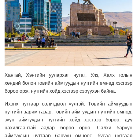
Хангай, Хэнтийн уулархаг нутаг, Улз, Халх голын
хөндий болон говийн аймгуудын нутгийн өмнөд хэсгээр
бороо орж, нутгийн хойд хэсгээр сэрүүхэн байна.
Ихэнх нутгаар солигдмол үүлтэй. Төвийн аймгуудын
нутгийн зарим газар, говийн аймгуудын нутгийн өмнөд,
зүүн аймгуудын нутгийн хойд хэсгээр бороо, дуу
цахилгаантай аадар бороо орно. Салхи баруун
аймгуудын нутгаар баруун өмнөөс, бусад нутгаар