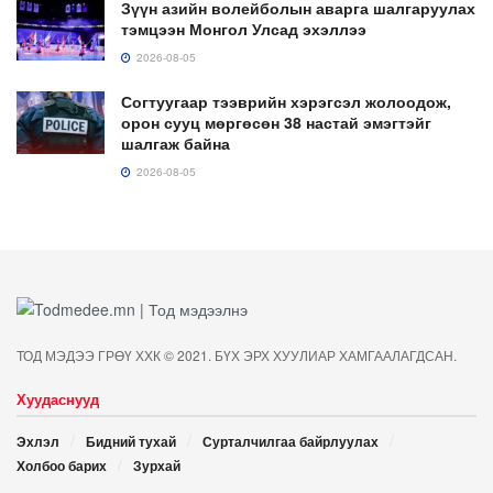
Зүүн азийн волейболын аварга шалгаруулах
тэмцээн Монгол Улсад эхэллээ
2026-08-05
Согтуугаар тээврийн хэрэгсэл жолоодож,
орон сууц мөргөсөн 38 настай эмэгтэйг
шалгаж байна
2026-08-05
ТОД МЭДЭЭ ГРӨҮ ХХК © 2021. БҮХ ЭРХ ХУУЛИАР ХАМГААЛАГДСАН.
Хуудаснууд
Эхлэл
Бидний тухай
Сурталчилгаа байрлуулах
Холбоо барих
Зурхай