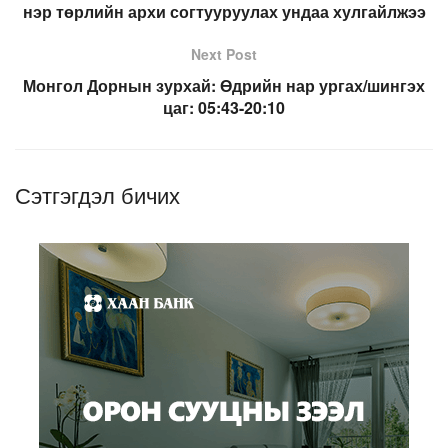
нэр төрлийн архи согтууруулах ундаа хулгайлжээ
Next Post
Монгол Дорнын зурхай: Өдрийн нар ургах/шингэх
цаг: 05:43-20:10
Сэтгэгдэл бичих