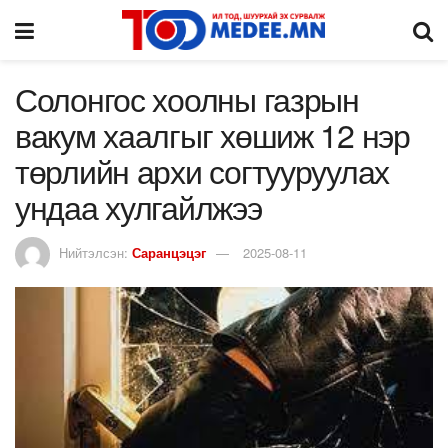
Солонгос хоолны газрын
вакум хаалгыг хөшиж 12 нэр
төрлийн архи согтууруулах
ундаа хулгайлжээ
Нийтэлсэн:
Саранцэцэг
2025-08-11