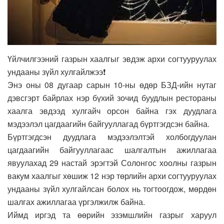
Үйлчилгээний газрын хаалгыг эвдэж архи согтууруулах
ундааны зүйл хулгайлжээ
❗
Энэ оны 08 дугаар сарын 10-ны өдөр БЗД-ийн нутаг
дэвсгэрт байрлах нэр бүхий зочид буудлын рестораны
хаалга эвдээд хулгайч орсон байна гэх дуудлага
мэдээлэл цагдаагийн байгууллагад бүртгэгдсэн байна.
Бүртгэгдсэн дуудлага мэдээлэлтэй холбогдуулан
цагдаагийн байгууллагаас шалгалтын ажиллагаа
явуулахад 29 настай эрэгтэй Солонгос хоолны газрын
вакум хаалгыг хөшиж 12 нэр төрлийн архи согтууруулах
ундааны зүйл хулгайлсан болох нь тогтоогдож, мөрдөн
шалгах ажиллагаа үргэлжилж байна.
Иймд иргэд та өөрийн эзэмшлийн газрыг харуул