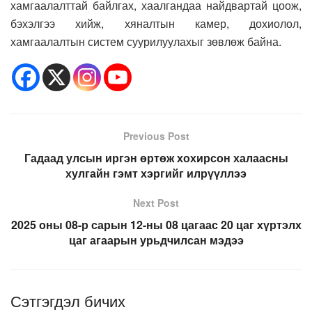
хамгаалалттай байлгах, хаалгандаа найдвартай цоож,
бэхэлгээ хийж, хяналтын камер, дохиолол,
хамгаалалтын систем суурилуулахыг зөвлөж байна.
Previous Post
Гадаад улсын иргэн өртөж хохирсон халаасны
хулгайн гэмт хэргийг илрүүллээ
Next Post
2025 оны 08-р сарын 12-ны 08 цагаас 20 цаг хүртэлх
цаг агаарын урьдчилсан мэдээ
Сэтгэгдэл бичих