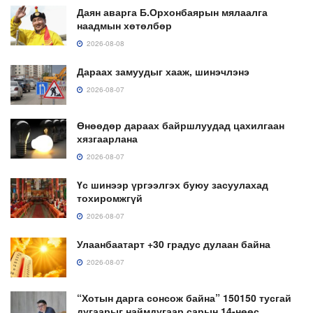
Даян аварга Б.Орхонбаярын мялаалга
наадмын хөтөлбөр
2026-08-08
Дараах замуудыг хааж, шинэчлэнэ
2026-08-07
Өнөөдөр дараах байршлуудад цахилгаан
хязгаарлана
2026-08-07
Үс шинээр үргээлгэх буюу засуулахад
тохиромжгүй
2026-08-07
Улаанбаатарт +30 градус дулаан байна
2026-08-07
“Хотын дарга сонсож байна” 150150 тусгай
дугаарыг наймдугаар сарын 14-нөөс