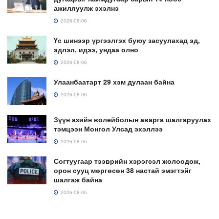
ажиллуулж эхэлнэ
2026-08-06
Үс шинээр үргээлгэх буюу засуулахад эд,
эдлэл, идээ, ундаа олно
2026-08-06
Улаанбаатарт 29 хэм дулаан байна
2026-08-06
Зүүн азийн волейболын аварга шалгаруулах
тэмцээн Монгол Улсад эхэллээ
2026-08-05
Согтуугаар тээврийн хэрэгсэл жолоодож,
орон сууц мөргөсөн 38 настай эмэгтэйг
шалгаж байна
2026-08-05