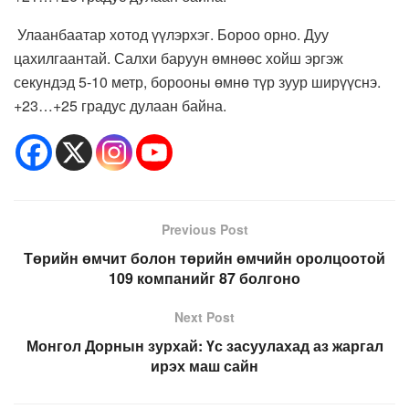
Улаанбаатар хотод үүлэрхэг. Бороо орно. Дуу
цахилгаантай. Салхи баруун өмнөөс хойш эргэж
секундэд 5-10 метр, борооны өмнө түр зуур ширүүснэ.
+23…+25 градус дулаан байна.
Previous Post
Төрийн өмчит болон төрийн өмчийн оролцоотой
109 компанийг 87 болгоно
Next Post
Монгол Дорнын зурхай: Үс засуулахад аз жаргал
ирэх маш сайн