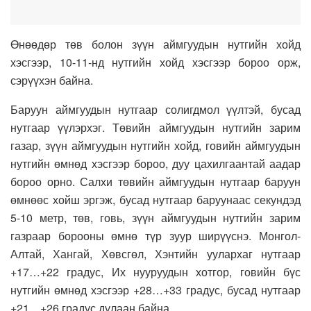
Өнөөдөр төв болон зүүн аймгуудын нутгийн хойд
хэсгээр, 10-11-нд нутгийн хойд хэсгээр бороо орж,
сэрүүхэн байна.
Баруун аймгуудын нутгаар солигдмол үүлтэй, бусад
нутгаар үүлэрхэг. Төвийн аймгуудын нутгийн зарим
газар, зүүн аймгуудын нутгийн хойд, говийн аймгуудын
нутгийн өмнөд хэсгээр бороо, дуу цахилгаантай аадар
бороо орно. Салхи төвийн аймгуудын нутгаар баруун
өмнөөс хойш эргэж, бусад нутгаар баруунаас секундэд
5-10 метр, төв, говь, зүүн аймгуудын нутгийн зарим
газраар борооны өмнө түр зуур ширүүснэ. Монгол-
Алтай, Хангай, Хөвсгөл, Хэнтийн уулархаг нутгаар
+17…+22 градус, Их нууруудын хотгор, говийн бүс
нутгийн өмнөд хэсгээр +28…+33 градус, бусад нутгаар
+21…+26 градус дулаан байна.