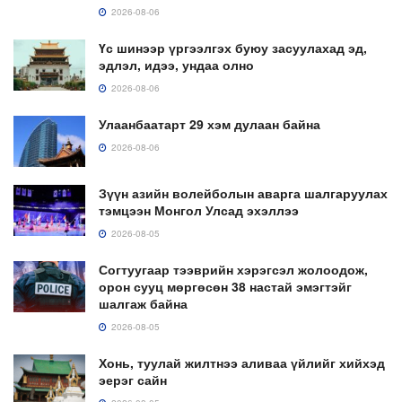
2026-08-06
Үс шинээр үргээлгэх буюу засуулахад эд,
эдлэл, идээ, ундаа олно
2026-08-06
Улаанбаатарт 29 хэм дулаан байна
2026-08-06
Зүүн азийн волейболын аварга шалгаруулах
тэмцээн Монгол Улсад эхэллээ
2026-08-05
Согтуугаар тээврийн хэрэгсэл жолоодож,
орон сууц мөргөсөн 38 настай эмэгтэйг
шалгаж байна
2026-08-05
Хонь, туулай жилтнээ аливаа үйлийг хийхэд
эерэг сайн