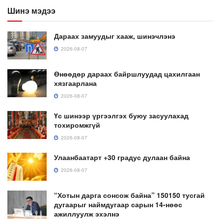
Шинэ мэдээ
Дараах замуудыг хааж, шинэчлэнэ
2026-08-07
Өнөөдөр дараах байршлуудад цахилгаан
хязгаарлана
2026-08-07
Үс шинээр үргээлгэх буюу засуулахад
тохиромжгүй
2026-08-07
Улаанбаатарт +30 градус дулаан байна
2026-08-07
“Хотын дарга сонсож байна” 150150 тусгай
дугаарыг наймдугаар сарын 14-нөөс
ажиллуулж эхэлнэ