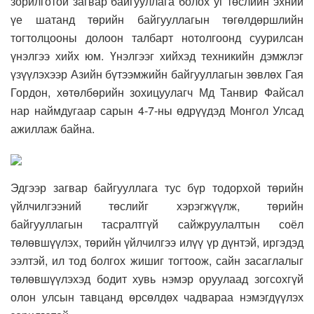
зорилготой загвар байгууллага болох уг төслийн эхний
үе шатанд төрийн байгууллагын төгөлдөршлийн
тогтолцооны долоон талбарт нотолгоонд суурилсан
үнэлгээ хийх юм. Үнэлгээг хийхэд техникийн дэмжлэг
үзүүлэхээр Азийн бүтээмжийн байгууллагын зөвлөх Гая
Гордон, хөтөлбөрийн зохицуулагч Мд Танвир Файсал
нар наймдугаар сарын 4-7-ны өдрүүдэд Монгол Улсад
ажиллаж байна.
Эдгээр загвар байгууллага тус бүр тодорхой төрийн
үйлчилгээний төслийг хэрэгжүүлж, төрийн
байгууллагын тасралтгүй сайжруулалтын соёл
төлөвшүүлэх, төрийн үйлчилгээ илүү үр дүнтэй, иргэдэд
ээлтэй, ил тод болгох жишиг тогтоож, сайн засаглалыг
төлөвшүүлэхэд бодит хувь нэмэр оруулаад зогсохгүй
олон улсын тавцанд өрсөлдөх чадвараа нэмэгдүүлэх