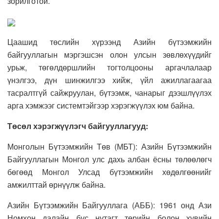
зорилготой.
Цаашид төслийн хүрээнд Азийн бүтээмжийн
байгууллагын мэргэшсэн олон улсын зөвлөхүүдийг
урьж, төгөлдөршлийн тогтолцооны аргачлалаар
үнэлгээ, дүн шинжилгээ хийж, үйл ажиллагаагаа
тасралтгүй сайжруулан, бүтээмж, чанарыг дээшлүүлэх
арга хэмжээг системтэйгээр хэрэгжүүлэх юм байна.
Төсөл хэрэгжүүлэгч байгууллагууд:
Монголын Бүтээмжийн Төв (МБТ):
Азийн Бүтээмжийн
Байгууллагын Монгол улс дахь албан ёсны төлөөлөгч
бөгөөд Монгол Улсад бүтээмжийн хөдөлгөөнийг
амжилттай өрнүүлж байна.
Азийн Бүтээмжийн Байгууллага (АББ): 1961 онд Ази
Номхон далайн бүс нутагт төрийн болон хувийн