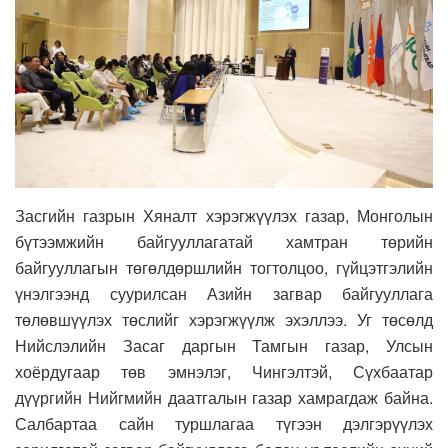
Засгийн газрын Хяналт хэрэгжүүлэх газар, Монголын
бүтээмжийн байгууллагатай хамтран төрийн
байгууллагын төгөлдөршлийн тогтолцоо, гүйцэтгэлийн
үнэлгээнд суурилсан Азийн загвар байгууллага
төлөвшүүлэх төслийг хэрэгжүүлж эхэллээ. Уг төсөлд
Нийслэлийн Засаг даргын Тамгын газар, Улсын
хоёрдугаар төв эмнэлэг, Чингэлтэй, Сүхбаатар
дүүргийн Нийгмийн даатгалын газар хамрагдаж байна.
Салбартаа сайн туршлагаа түгээн дэлгэрүүлэх