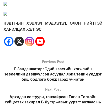
НЗДТГ-ЫН ХЭВЛЭЛ МЭДЭЭЛЭЛ, ОЛОН НИЙТТЭЙ
ХАРИЛЦАХ ХЭЛТЭС
Previous Post
Г.Занданшатар: Эдийн засгийн хөгжлийн
зөвлөлийн дэвшүүлсэн асуудал яриа төдий үлддэг
биш бодлого болж гарах учиртай
Next Post
Архидан согтуурч, танхайрсан Таван Толгойн
гүйцэтгэх захирал Б.Дүгэржавыг үүрэгт ажлаас нь