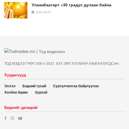
Улаанбаатарт +30 градус дулаан байна
2026-08-07
ТОД МЭДЭЭ ГРӨҮ ХХК © 2021. БҮХ ЭРХ ХУУЛИАР ХАМГААЛАГДСАН.
Хуудаснууд
Эхлэл
Бидний тухай
Сурталчилгаа байрлуулах
Холбоо барих
Зурхай
Биднийг дагаарай