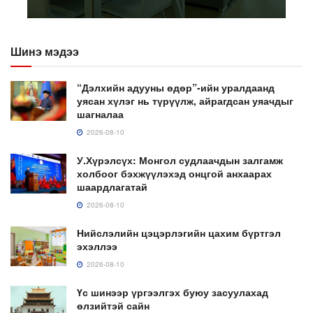
Шинэ мэдээ
“Дэлхийн адууны өдөр”-ийн уралдаанд
уясан хүлэг нь түрүүлж, айрагдсан уяачдыг
шагналаа
2026-08-10
У.Хүрэлсүх: Монгол судлаачдын залгамж
холбоог бэхжүүлэхэд онцгой анхаарах
шаардлагатай
2026-08-10
Нийслэлийн цэцэрлэгийн цахим бүртгэл
эхэллээ
2026-08-10
Үс шинээр үргээлгэх буюу засуулахад
өлзийтэй сайн