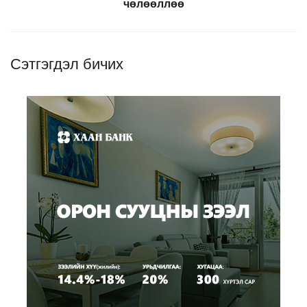
чөлөөллөө
Сэтгэгдэл бичих