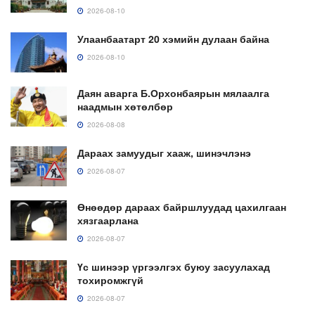
2026-08-10
Улаанбаатарт 20 хэмийн дулаан байна
2026-08-10
Даян аварга Б.Орхонбаярын мялаалга
наадмын хөтөлбөр
2026-08-08
Дараах замуудыг хааж, шинэчлэнэ
2026-08-07
Өнөөдөр дараах байршлуудад цахилгаан
хязгаарлана
2026-08-07
Үс шинээр үргээлгэх буюу засуулахад
тохиромжгүй
2026-08-07