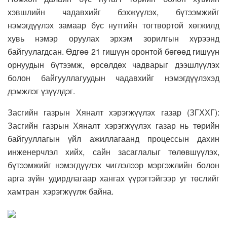
хэвшлийн чадавхийг бэхжүүлэх, бүтээмжийг
нэмэгдүүлэх замаар бүс нутгийн тогтвортой хөгжилд
хувь нэмэр оруулах эрхэм зорилгын хүрээнд
байгуулагдсан. Өдгөө 21 гишүүн оронтой бөгөөд гишүүн
орнуудын бүтээмж, өрсөлдөх чадварыг дээшлүүлэх
болон байгууллагуудын чадавхийг нэмэгдүүлэхэд
дэмжлэг үзүүлдэг.
Засгийн газрын Хяналт хэрэгжүүлэх газар (ЗГХХГ):
Засгийн газрын Хяналт хэрэгжүүлэх газар нь төрийн
байгууллагын үйл ажиллагаанд процессын дахин
инженерчлэл хийх, сайн засаглалыг төлөвшүүлэх,
бүтээмжийг нэмэгдүүлэх чиглэлээр мэргэжлийн болон
арга зүйн удирдлагаар хангах үүрэгтэйгээр уг төслийг
хамтран хэрэгжүүлж байна.